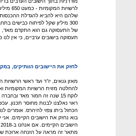
מודרניות בתוך הישובים הערבים בדיוק 
לרשויות 
שלהם היא להביא להגדלת ההכנסות 
300 מיליון שקל לפיתוח כבישים בת
של התעסוקה גם הוא התקדם מאד, אב
תעסוקה בישובים ערביים, כי אין לנו כ
לחזק את היישובים הוותיקים, במק
מאזן גנאים, יו"ר ועד ראשי הרשויות 
להחלטה מזוית הרשויות המקומיות וא
לוקח 15 שנה זה חמור מאד ובחב
ראוי נאלצנו לבנות מחוסר תכנון. עכשי
הכחול ביתו צפוי להיהרס. אומרים לנו
בוא נחזק את הישובים הקיימים. אני 
ה
מתאר זה מראה על הזנחה ארוכת שנים –