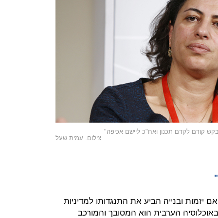
בקש קודם לקדם תכנון ואח"כ ליישם אכיפה"
צילום: עמית שעל
 יזמות ובנייה הביע את התנגדותו למדיניות
באוכלוסיה הערבית הוא המסובך והמורכב