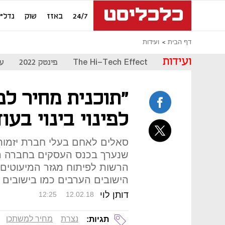
24/7
באזז
שוק
נדל"ן
דף הבית
ועידות
ועידות
The Hi-Tech Effect
פינטק 2022
עת
"תוכנית מחיר ל
לפינוי בינוי בעוד 50 שנ
סאלים לאחם בעלי חברת יזמות
שנערך בכנס העסקים בחברה הע
הרשות לפיתוח מגזר המיעוטים: 
הישובים הערבים כמו בישובים י
דותן לוי
12:25
12.02.18
נצרת
מחיר למשתכן
תגיות: