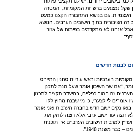
כמו בישובים יהודים. יש לנו תקציבי פיתוח
המקומיות - כמעט 650 מיליון שקל נמצאים ברשויות המקומיות, והמטרה
העצמיות. גם בנושא התחבורה הקצנו כמעט
חבורה הציבורית בתוך הישובים הערבים. הנושא
ל אנחנו לא מתקדמים בפיתוח של אזורי
סף".
ום לבנות חדשים
המקומיות הערביות וראש עיריית סחנין התייחס
מר, "אם שר השיכון אומר שעל מנת לתכנן
רה הערבית זה חמור כפליים, בהיעדר תקציב לתכנון
ו אומרים לי לצערי, כי מי שבנה מחוץ לקו
 בואו נקים ישוב חדש בחברה הערבית ואני אומר
לא רוצה עוד ישוב ערבי אלא רוצה לחזק את
ישובים הקיימים. אם אנחנו ב-2018 ועדיין למרבית הישובים הערביים אין תוכנית
 כבר משנת 1948".