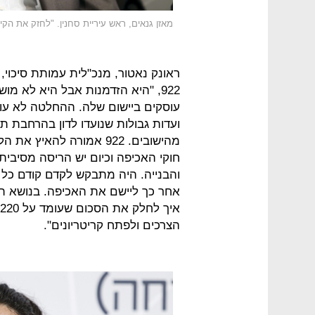
מאזן גנאים, ראש עיריית סחנין. "לחזק את הקיי
ראונק נאטור, מנכ"לית עמותת סיכוי
922, "היא הזדמנות אבל היא לא מ
עוסקים ביישום שלה. ההחלטה לא עו
ועדות גבולות שנועדו לדון בהרחבת ת
מהישובים. 922 אמורה לה
חוקי האכיפה וכיום יש הריסה מסיבית
והבנייה. היה מתבקש לקדם קודם כל
אחר כך ליישם את האכיפה. בנושא תש
הצרכים ולפתח קריטריונים".