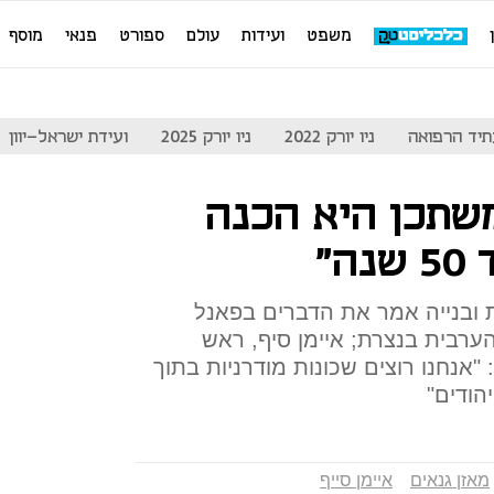
משפט
ועידות
עולם
ספורט
פנאי
מוסף
יד הרפואה
ניו יורק 2022
ניו יורק 2025
ועידת ישראל-יוון
משתכן היא הכנה
ה"
 ובנייה אמר את הדברים בפאנל
רבית בנצרת; איימן סיף, ראש
"אנחנו רוצים שכונות מודרניות בתוך
הודים"
מאזן גנאים
איימן סייף