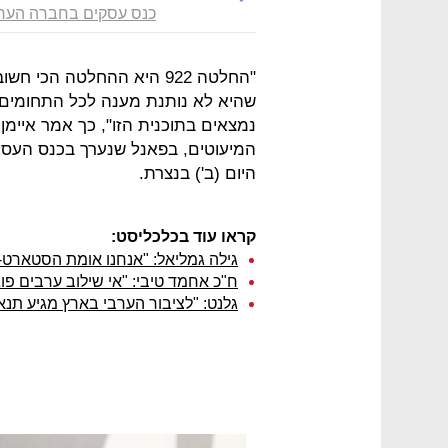
כנס עסקים בחברה הער
"החלטה 922 היא ההחלטה הכ
שהיא לא נותנת מענה לכל התחומים 
נמצאים בתוכנית הזו", כך אמר איימן
המיעוטים, בפאנל שנערך בכנס העסק
היום (ב') בנצרת.
קראו עוד בכלכליסט:
גילה גמליאל: "אנחנו אומת הסטארט-
ח"כ אחמד טיבי: "אי שילוב ערבים פוגע במשק ב-0
גלנט: "לציבור הערבי בארץ מגיע תנאי