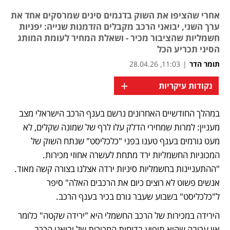
אחרי שהציפו את השוק בדגמים סינים שמרסקים אחד את
ערך השני, יבואני הרכב מקבלים הזדמנות שנייה: יפניות
חשמליות שהציבור מכיר - ושאלת המחיר לעומת המותג
הסיני תכריע הכל
תומר הדר
|
11:03, 28.04.26
+
נקודות עיקריות
במהלך החודשיים האחרונים נרשם בענף הרכב הישראלי מצב 
נפתח בכרטיסייה חדשה
נפתח בכרטיסייה חדשה
נפתח בכרטיסייה חדשה
מעניין: למרות שמחירי הדלק עלו לרף של שמונה שקלים, לא 
מעט גורמים בענף טענו בפני "כלכליסט" שנתח השוק של 
המכוניות החשמליות ירד מתחת לעשרה אחוזי מכירות. 
"ההתעניינות בחשמליות סיניות ירדה אצלנו בצורה קשה מאוד. 
אנשים פשוט לא רוצים כיום את הרכבים האלה" סיפר 
ל"כלכליסט" בשבוע שעבר גורם בכיר בענף הרכב. 
הירידה במכירות של הרכב החשמלי היא "ירידה שקטה" כלומר 
אין ערובה שהיא תופיע בדוחות המכירות של יבואני הרכב. 