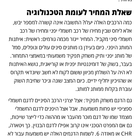
שאלת המחיר לעומת הטכנולוגיה
כמה הרכבים האלה יעלו? התשובה אינה קשורה למספר יבש, 
אלא ליחס שבין מחירו של רכב חשמלי יפני ומחירו של רכב 
חשמלי סיני מקביל. המחיר ייגזר מכמה גורמים: ראשית: איתנות 
המותג היפני. כיום בעידן בו מותגים סינים עולים ונופלים, סמל 
של מותג יפני ותיק משחק תפקיד משמעותי במאמצי התמחור. 
בעבר, בשוק של דומיננטיות יפנית או קוריאנית, נושא האיתנות 
לא היה על השולחן מכיוון ששום לקוח לא חשב שיונדאי תקרוס 
או שהזיכיון יחליף ידיים. כיום המצב שונה וניכר שחיבת השוק 
עוברת בקלות ממותג למותג. 
גם הדגם משחק תפקיד: אצל יצרני הרכב הסיניים לדגם חשמלי 
ספציפי יש פחות משמעות. אבל אצל היפנים לדגם החשמלי 
מוצמד שמו של דגם מוכר מהעבר או מההווה כדי לייצר שייכות, 
גם אם המפרט הטכני אינו קרוב אפילו לדגם הבנזין. כך ויטארה, 
CHR או מאזדה 6. לשמות הדגמים האלה יש משמעות עבור לא 