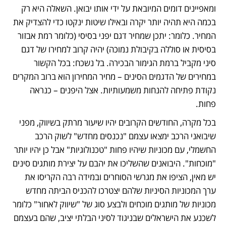
ומאפיינים דומים המיובאת על ידי אותו יבואן. השאלה היא רק 
בכמה היא תהיה יותר יקרה ובאילו שיטות ינקטו כדי להצדיק את 
המחיר. כלומר: יתכן שמחיר דגם יפני בסיסי (כלומר רמת אבזור 
בסיסית או סוללה בקיבולת נמוכה) יהיה קרוב למחירו של דגם 
סיני מקביל ברמת הגימור הבכירה. בל נשכח: בכל הקשור 
במחירים של הדגמים הסינים – מחיר המחירון הוא ברוב המקרים 
נקודת פתיחה להנחות משמעותיות. אצל היפנים – כנראה 
פחות.
בכל מקרה, החודשים הקרובים יהיו שיעור מרתק בשיווק, מפני 
שיבואני הרכב ימצאו עצמם "נכנסים מחדש" לשוק הרכב 
החשמלי, עם מכוניות שיהיו פחות "טכנולוגיות" אבל כן יהיו יותר 
"מוכחות". היבואנים שהשליכו את יהבם על יצירת מותגים סינים 
יש מאין, הציפו את מגרשי הסוחרים ובמידה רבה הקריסו את 
ערך המכוניות הסיניות שלהם יצטרכו להכניס הביתה מחדש 
מכוניות של מותגים מוכחים ולבצע סוג של "שיווק לאחור" כלומר 
לשכנע את הישראלים שבניגוד לסיני הבלתי יציב, שהם בעצמם 