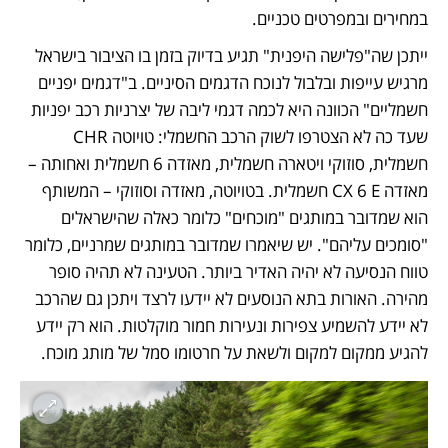
במחירים ובמפרטים טכניים.
ייתכן שה"פלישה היפנית" תגיע בדיוק בזמן בו הציבור בישראל 
מרגיש עייפות ובלבול לנוכח הדגמים הסיניים. ב"דגמים יפניים 
חשמליים" הכוונה היא לכמה דגמי ליבה של יצרניות רכב יפניות 
שעד כה לא הצטרפו לשוק הרכב החשמלי: טויוטה CHR 
חשמלית, סוזוקי ויטארה חשמלית, מאזדה 6 חשמלית ואחותה – 
מאזדה CX 6 E חשמלית. בטויוטה, מאזדה וסוזוקי – המשותף 
הוא שמדובר במותגים "מוכחים" כלומר כאלה שהישראלים 
"סומכים עליהם". יש שיאמרו שמדובר במותגים שמרניים, כלומר 
טווח הנסיעה לא יהיה האדיר ביותר. הטעינה לא תהיה סופר 
מהירה. האורות בתא הנוסעים לא יידעו לרצד ויתכן גם שהרכב 
לא יידע להשמיע צפירות ונעירות חמור מוקלטות. הוא רק יידע 
להגיע ממקום למקום ולשאת על חרטומו סמל של מותג מוכח. 