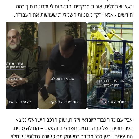
רעש וצלצולים, אורות מרקדים והבטחות לשדרוגים תוך כמה 
חודשים - אלא "רק" מכוניות חשמליות שעושות את העבודה.
טכנולוגיה זה לא רק בהייטק: גם תעשיית המזון הישראלית מאמצת כלי AI, אוטומציה וניתוח דאטה בזמן אמת
בתור מנכל אני מקבל מאות החלטות ביום, וה- Galaxy Z Fold8 Ultra עוזר לי לחתוך אותן מהר יותר_v
זה שינה לי את החיים: 
אבל עם כל הכבוד ליונדאי ולקיה, שוק הרכב הישראלי נמצא 
בפני חדירה של כמה דגמים חשמליים והפעם – הם לא סינים. 
הם יפנים. וכאן כבר מדובר במשחק מסוג שונה לחלוטין, שתלוי 