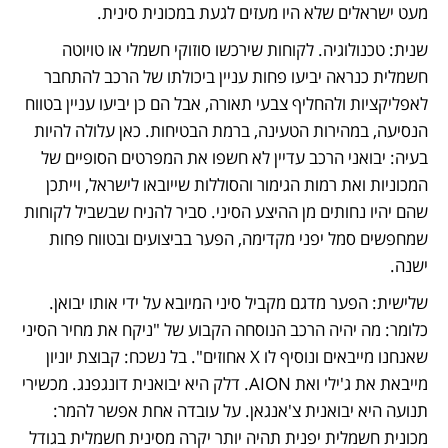
מעט ישראלים שלא היו מעזים לגעת במכונית סינית. 
שנית: טכנולוגיה. לקוחות שירכשו סוזוקי חשמלי או טויוטה 
חשמלית כנראה יביעו פחות עניין ביכולתו של הרכב להתחבר 
לאפליקציות ולהחליף צבעי תאורה, אבל הם כן יביעו עניין בטווח 
הנסיעה, במהירות הטעינה, ברמת הבטיחות. כאן עלולה להיות 
בעיה: יבואני הרכב עדיין לא חשפו את המפרטים הסופיים של 
המכוניות ואת רמות הגימור והסוללות שייובאו לישראל, וייתכן 
שהם יהיו נחותים מן ההיצע הסיני. סביר להניח שבשביל לקוחות 
שמחפשים סמל יפני מקדימה, הפער בביצועים ובטווח פחות 
ישנה.
שלישית: הפער מדגם מקביל סיני המיובא על ידי אותו יבואן. 
כלומר: מה יהיה הרכב הנוסחה הקבוע של "ניקח את מחיר הסיני 
שאנחנו מייבאים ונוסיף לו X אחוזים". בל נשכח: קבוצת יוניון 
מייבאת את ג'ילי ואת AION. דלק היא יבואנית דונגפנג. מכשירי 
תנועה היא יבואנית צ'אנגאן. על עובדה אחת אפשר להמר: 
מכונית חשמלית יפנית תהיה יותר יקרה מסינית חשמלית בגודל 