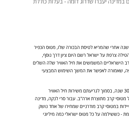
במדינה יעברו שדרוג דומה - בעלות כוללת
התרגשות בתעשייה האווירית: יותר מ-50 שנה אחרי שהמריא לטיסת הבכורה שלו, מטוס הכפיר 
שפיתחה וייצרה בעקבות אמברגו נשק שהטילה צרפת על ישראל רשם היום ציון דרך נוסף, 
בשמי סרי לנקה. אחד מחמשת מטוסי הקרב הישראליים המשמשים את חיל האוויר שלה השלים 
בהצלחה טיסת מבחן בתום השבחה מקיפה, שאמורה לאפשר את המשך השימוש המבצעי 
סרי לנקה רכשה את מטוסי הכפיר לפני כ-30 שנה, בסמוך לגריעתם משירות חיל האוויר 
הישראלי, שכבר ביסס את עיקר מערכיו על מטוסי קרב מתוצרת ארה"ב. עבור סרי לנקה, מדינה 
שנעדרת יכולות כלכליות המאפשרות הצטיידות במטוסי קרב מודרניים שמחירו של אחד נושק 
ל-100 מיליון דולר, זו הייתה עסקה משתלמת - כששילמה על כל מטוס ישראלי כמה מיליוני 