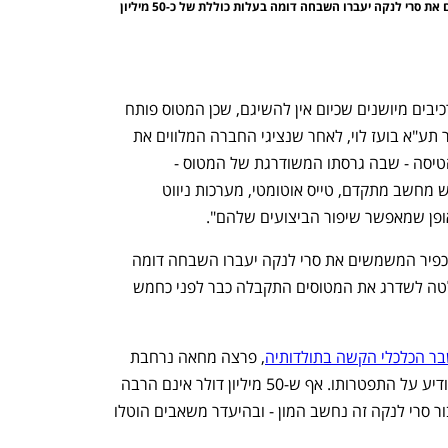
מטוס כפיר בסרי לנקה. שאר מטוסי הכפיר המשמשים את סרי לנקה יעברו השבחה דומה בעלות כוללת של כ-50 מיליון 
"חיזקנו את המבנה של המטוס והחלפנו רכיבים מיושנים שכיום אין להשיגם, שכן המטוס פותח 
כבר בשנות השישים", סיפר לכלכליסט יו"ר תע"א בועז לוי, לאחר שנציגי החברה המלווים את 
תהליכי ההשבחה של הכפיר דיווחו לו כי הטיסה - שבה גרסתו המשודרגת של המטוס - 
הסתיימה בהצלחה. "במטוסים החדשים יש מחשב מתקדם, טייס אוטומטי, מערכות ניווט 
אופן שמאפשר שיפור הביצועים שלהם".
בעקבות הטיסה המוצלחת, שאר מטוסי הכפיר המשמשים את סרי לנקה יעברו השבחה דומה 
בעלות כוללת של כ-50 מיליון דולר. ההחלטה לשדרג את המטוסים התקבלה כבר לפני כחמש 
, פרצה מחאה נרחבת 
והנשיא דאז, גוטבאיה רג'פקסה, נאלץ להודיע על התפטרותו. אף ש-50 מיליון דולר אינם הרבה 
כסף במושגים של עסקאות ביטחוניות, עבור סרי לנקה זה נחשב המון - ובהיעדר משאבים הוטלו 