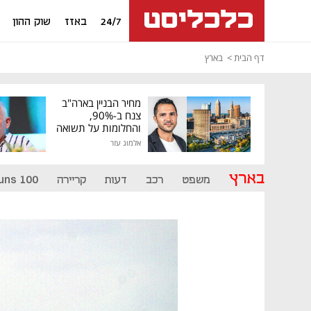
24/7
באזז
שוק ההון
דף הבית
בארץ
מחיר הבניין בארה"ב
צנח ב-90%,
והחלומות על תשואה
גבוהה התנפצו
אלמוג עזר
בארץ
משפט
רכב
דעות
קריירה
uns 100