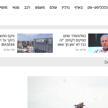
כלכליסט-טק
בארץ
נדל"ן
עולם
משפט
רכב
פנאי
מוסף
באלטשולר שחם
וויקס ממש
מפיקים לקחים: "זה
ביוקר על ר
כבר לא 'וואן מן' שואו
44
של גילעד"
אלמוג עזר
סופי שולמן
מיליון דולר
D