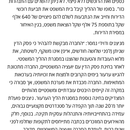
כספים ואת הרוכשים ללא פיצוי. לא ניתן להשלים עם התנהלות 
כזו". בסופו של ההליך קיבל בית המשפט את תביעת רוכשי 
הדירות וחייב את הנתבעות לשלם להם פיצויים של 640 אלף 
שקל בתוספת 75 אלף שקל הוצאות משפט, בגין האיחור 
במסירת הדירות.
מניצנים ודוידי נמסר: ״החברה מבקשת להבהיר כי פסק הדין 
שניתן (לפני שלושה חודשים, א״פ) אינו משקף, לשיטתה, את 
מלוא העובדות והטענות שהוצגו במסגרת ההליך המשפטי. 
לאחר בחינת פסק הדין עם יועציה המשפטיים, החברה מתכוונת 
להגיש ערעור בימים הקרובים ולמצות את זכויותיה בערכאות 
המתאימות. החברה מכבדת את מערכת המשפט, אך סבורה כי 
במקרה זה קיימים היבטים עובדתיים ומשפטיים מהותיים 
המצדיקים בחינה נוספת במסגרת הליך הערעור. ניצנים פועלת 
יותר מ־20 שנה תוך הקפדה על סטנדרטים מקצועיים גבוהים, 
עמידה בהתחייבויותיה והתנהלות עסקית תקינה. בנוסף, חלק 
מהאירועים המוזכרים בכתבה מתייחסים לתקופות שחלפו לפני 
שנים רבות. לעמדת החברה ויועציה המשפטיים, מדובר 