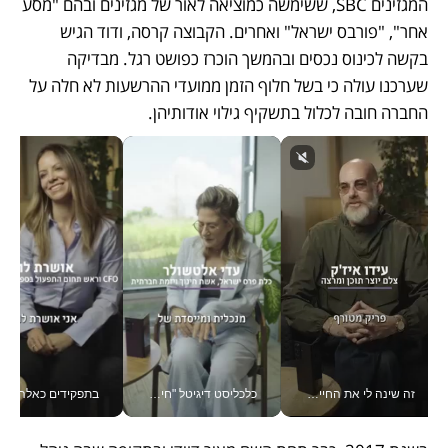
המגזינים SBC, ששימשה כמוציאה לאור של מגזינים ובהם "מסע 
אחר", "פורבס ישראל" ואחרים. הקבוצה קרסה, ודוד הגיש 
בקשה לכינוס נכסים ובהמשך הוכרז כפושט רגל. מבדיקה 
שערכנו עולה כי בשל חלוף הזמן ממועדי ההרשעות לא חלה על 
החברה חובה לכלול בתשקיף גילוי אודותיהן.
זה שינה לי את החיים: איך עידו איז'ק הופך את הסמארטפון לכלי צילום מקצועי_v
כלכליסט דיגיטל "חינוך הוא המשימה של החיים שלי"_v
בתפקידים כאלה אי אפשר לח