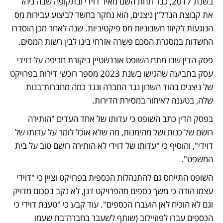
בשנת 2017, כבר תחת השם מאיר דוידי ובתקופה שבה ניהל 
את קבוצת הנדל"ן ניצנים, הוא נחקר בחשד לביצוע עבירות מס 
הנוגעות לקיזוז חשבוניות מס פיקטיביות. שנה לאחר מכן הוסדרו 
החשדות במסגרת הסכם פשרה אזרחי בינו לבין רשות המסים. 
פסק הדין שבו מתח השופט אורנשטיין ביקורת חריפה על דוידי 
עסק בתביעה שהגישו בשנת 2023 מספר רוכשי דירות בפרויקט 
של ניצנים בהוד השרון נגד החברה ונגד כמה מחברות־בנות 
שלה, בטענה לאיחור במסירת הדירות.
בפסק הדין כתב השופט כי עדותו של אחד העדים "הותירה 
רושם של כנות ושל מהימנות, מה שלא אוכל לומר על עדותו של 
דוידי", והוסיף כי "עדותו של דוידי לא הותירה רושם טוב על בית 
המשפט".
השופט התייחס גם להתנהלות הכספית בפרויקט וציין כי "דוידי 
עצמו הודה כי משך כספים מהפרויקט דנן, לא נקב בסכום מדויק 
וגם לא הוכיח לאן הועברו הכספים". עוד קבע כי "טענת דוידי כי 
הכספים עברו לפוזיילוב (שותף לשעבר בחברה־בת שעמו 