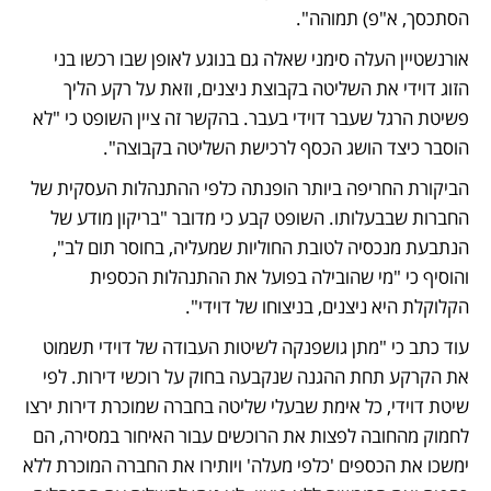
הסתכסך, א"פ) תמוהה".
אורנשטיין העלה סימני שאלה גם בנוגע לאופן שבו רכשו בני 
הזוג דוידי את השליטה בקבוצת ניצנים, וזאת על רקע הליך 
פשיטת הרגל שעבר דוידי בעבר. בהקשר זה ציין השופט כי "לא 
הוסבר כיצד הושג הכסף לרכישת השליטה בקבוצה".
הביקורת החריפה ביותר הופנתה כלפי ההתנהלות העסקית של 
החברות שבבעלותו. השופט קבע כי מדובר "בריקון מודע של 
הנתבעת מנכסיה לטובת החוליות שמעליה, בחוסר תום לב", 
והוסיף כי "מי שהובילה בפועל את ההתנהלות הכספית 
הקלוקלת היא ניצנים, בניצוחו של דוידי".
עוד כתב כי "מתן גושפנקה לשיטות העבודה של דוידי תשמוט 
את הקרקע תחת ההגנה שנקבעה בחוק על רוכשי דירות. לפי 
שיטת דוידי, כל אימת שבעלי שליטה בחברה שמוכרת דירות ירצו 
לחמוק מהחובה לפצות את הרוכשים עבור האיחור במסירה, הם 
ימשכו את הכספים 'כלפי מעלה' ויותירו את החברה המוכרת ללא 