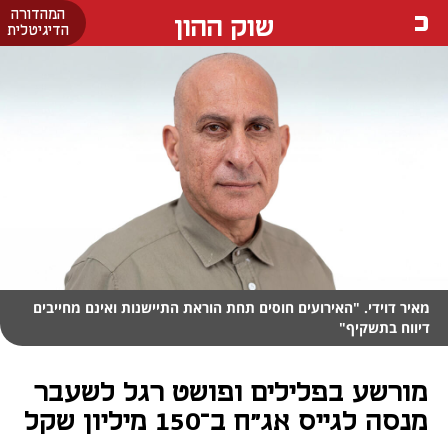
המהדורה
שוק ההון
הדיגיטלית
מאיר דוידי. "האירועים חוסים תחת הוראת התיישנות ואינם מחייבים
דיווח בתשקיף"
מורשע בפלילים ופושט רגל לשעבר
מנסה לגייס אג"ח ב־150 מיליון שקל