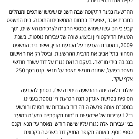
לקיים את התחייבויותיו.
ההרשעה נגעה לתקופה שבה השניים שימשו שותפים ומנהלים 
בחברת אוגדן, שפעלה בתחום המחשבים והתוכנה. בית המשפט 
קבע כי הם עשו שימוש בכספי החברה לצרכיהם האישיים, תוך 
הטעיית הדירקטוריון וביצוע שורה של עבירות נוספות. בשנת 
2009, במסגרת הערעור על הכרעת הדין, אישר בית המשפט 
המחוזי בתל אביב את מרבית ההרשעות. וביטל רק את האישום 
בגניבה בידי מורשה. בעקבות זאת נגזרו על דוד עשרה חודשי 
מאסר בפועל, שמונה חודשי מאסר על תנאי וקנס בסך 250 
אלף שקל.
אולם זו לא הייתה ההרשעה היחידה שלו. בסמוך להכרעה 
הסופית בפרשת אוגדן ניתנה הכרעת דין נוספת בעניינו. 
במסגרת אותה פרשה הודה דוד בעובדות שיוחסו לו והורשע 
ב־12 עבירות של אי־הגשת דו"חות תקופתיים למע"מ במועד. 
בגין עבירות אלה נגזרו עליו שישה חודשי מאסר על תנאי וקנס 
כספי נוסף. באותה תקופה החזיק דוד בשליטה בקבוצת 