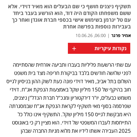
תשקיף ניצנים חושף כי שם הבעלים הוא מאיר דוידי. אלא
ששם משפחתו הקודם היה דוד, הוא הורשע בעבר ביחד
עם טל יגרמן בשימוש אישי בכספי חברת אוגדן ואחר כך
בעבירות נוספות בפרשה אחרת
אמיר פרגר
|
06:00, 10.06.26
+
נקודות עיקריות
עם שתי הרשעות פליליות בעברו ותביעה אזרחית שהסתיימה 
נפתח בכרטיסייה חדשה
לפני שלושה חודשים בלבד בביקורת חריפה מצד בית משפט 
השלום בתל אביב, מאיר דוידי פונה כעת לשוק ההון בניסיון לגייס 
חוב בהיקף של 150 מיליון שקל באמצעות הנפקת אג"ח. דוידי 
משמש כבעלים, יו"ר דירקטוריון ומנכ"ל חברת הנדל"ן ניצנים, 
שפרסמה בסוף מאי תשקיף לקראת הנפקת אג"ח שבמסגרתה 
היא מבקשת לגייס 150 מיליון שקל. התשקיף אינו כולל כל 
התייחסות לעברו המשפטי של דוידי. הוא מציין רק כי באוגוסט 
2025 העבירה אשתו לידיו את מלוא מניות החברה שבהן 