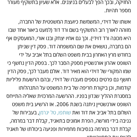
החזיקה, ובכך הפך לבעלים בניצנים. אלא שעיון בתשקיף מעורר 
מספר תהיות. 
אשתו של דוידי, המשמשת כיועצת המשפטית של החברה, 
מזוהה לאורך רוב התשקיף בשם ורד דוד (למעט ביאור אחד שבו 
היא מכונה ורד דוידי). וכך גם אחיו יצחק ובנו אורי, המועסקים אף 
הם בחברה, נושאים את שם המשפחה דוד. פסק דין שניתן 
בחודש מרץ האחרון בבית משפט השלום בתל אביב על ידי 
השופט אהרון אורנשטיין מספק הסבר לכך. בפסק הדין נחשף כי 
שמו המקורי של דוידי הוא מאיר דוד. אולם מעבר לכך, פסק הדין 
חושף גם פרטים נוספים מעברו של דוידי, ובהם הרשעות פליליות 
קודמות, וכן ביקורת חריפה של בית המשפט על התנהלותו 
במסגרת ההליך שנדון בפניו. ההרשעה המרכזית שאליה התייחס 
השופט אורנשטיין ניתנה בשנת 2006. אז הרשיע בית משפט 
השלום בתל אביב את דוד ואת 
שותפו, טל יגרמן
, בעבירות של 
גניבה בידי מורשה, הפרת אמונים בתאגיד, קבלת דבר במרמה, 
קבלת דבר במרמה בנסיבות מחמירות ופגיעה ביכולתו של תאגיד 