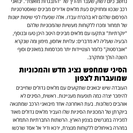
נחשב כיום לשוק שעבר תהליך של "התבגרות מואצת". יבואני 
רכב שנכוו ומחזיקים כעת מלאים אדירים מבינים שאסטרטגיות 
הפרסום שלהם לא בהכרח עבדו. אלה שפעלו לפי שיטות ישנות 
של תמחור ומכרו ללקוחות מעשיות שהמכוניות שלהם 
"יוקרתיות" ונתקעו עם מלאים מבינים היטב היכן טעו ובנוסף, 
הבעיה שעליה לא מדברים: עלויות אחסון, מימון ומה שנקרא 
"אוברסטוק" כלומר הצטיידות יתר מכרסמות במאזנים וסוף 
השנה הולך ומתקרב.
הסיני שמחפש נציג חדש והמכוניות 
שמועברות לצפון
העובדה שיש יבואנים שתקועים עם מלאים גדולים שחייבים 
להימכר יצרה כמה תופעות מעניינות. ראשית, הסינים לא 
אוהבים כשלונות. בעת האחרונה אחד מיבואני הרכב שמתגאה 
ביוקרתן של המכוניות הסיניות שלו העביר מלאים גדולים מאוד 
למכירה במגרשים בצפון הארץ. הרשתות החברתיות התמלאו 
במהרה באיחולים ללקוחות מנצרת, ירכא ודיר אל אסד שרכשו 