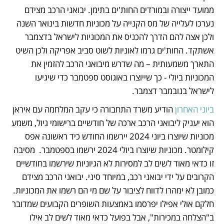
ממועד ייצורה ובמורדים החות'ים בתימן. יבואני הרכב מצידם 
נערכו לעלייה של מס הקנייה על מכוניות חדשות בינואר השנה 
ולכן אצה להם הדרך להכניס את המכוניות לישראל בדצמבר 
אשתקד. החות'ים גרמו לאוניות לשוט סביב אפריקה ולכן השיט 
התארך משמעותית – מה שדרש מיבואני הרכב להזמין את 
המכוניות ביולי - כך שייוצרו באוגוסט ספטמבר כדי שיגיעו 
לישראל בנובמבר דצמבר. 
ביוני האחרון
 הודיע משרד התחבורה כי עקב המלחמה עם איראן 
הוא יעניק ליבואני הרכב ארכה של חודשיים ברישומי גיול, משמע 
מכוניות שיוצרו ביוני 2024 יירשמו החודש כיד ראשונה אפס 
קילומטר. מכוניות שיוצרו ביולי 2024 ירשמו בספטמבר.  מסיבה 
זו כדאי מאוד לשים לב למסירות לא הגיוניות שירשמו בחודשיים 
הקרובים על ידי יבואני רכב, במיוחד סיני. יבואני הרכב מצידם 
כמובן לא ימהרו לדווח לציבור על שם מי הם רשמו את המכוניות. 
חלקם אולי אפילו יפרסמו באמצעות השופרים הקבועים שמדובר 
ב"הצלחה במכירות", אבל בפועל כדאי מאוד לשים לב אילו 