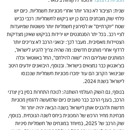
שנית: הציבור לא נוהר יותר אחרי מכוניות חשמליות. כיום יש 
פלחי שוק מובחנים בהם כן יש ביקוש לחשמליות: רכבי כביש 
שטח "יוקרתיים" או לסירוגין חשמליות יותר פשוטות שמיועדות 
לציי רכב. בכל יתר הסגמנטים יש ירידות בביקוש שאינן מצדיקות 
הצטיידות מאסיבית. מעבר לכך: יבואני הרכב לא צריכים יותר 
לרדוף אחרי מותגים חדשים: מה שהיה צריך להגיע לישראל, 
המותגים שעליהם היה "שווה להילחם", החל באווטאר וכלה 
בצ'אנגאן כבר נמצאים בישראל. ובנוסף, היבואנים יודעים היטב 
שבינואר הקרוב הם עוד ימכרו מכוניות חשמליות שנכנסו 
לישראל בשנת 2024. 
בנוסף, גם השוק העולמי השתנה: לנוכח התחרות בסין בין יצרני 
הרכב, בענף הרכב כבר טוענים כיום שלמעשה להזמין מכוניות 
חדשות ולהכניס אותן לישראל בשנה הבאה יהיה יותר זול 
מבחינת מחיר הרכש של המכונית ביחס לשנה הנוכחית. בנוסף, 
שוק הרכב של 2025, במיוחד במונחים של חשמליות סיניות 