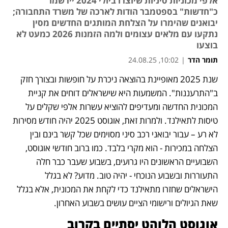
אלפי מכוניות סיניות שיוצרו ביולי 2024 יירשמו
כ"חדשות" בספטמבר הודות לארכה של משרד התחבורה;
יבואנים שהימרו על הצלחת המותגים החדשים מסין
נתקעו עם מלאים עצומים ולמה הזמנות 2026 כמעט לא
בוצעו
תומר הדר
|
10:02, 24.08.25
שנת 2025 מאופיינת בהוצאה ניכרת על חופשות ובצורך חזק 
נפתח בכרטיסייה חדשה
נפתח בכרטיסייה חדשה
ב"התרעננות". המשמעות היא שישראלים דוחים את קניית 
המכונית החדשה ומעדיפים להוציא עשרות אלפי שקלים על 
טיסות לתאילנד. ולמרות זאת, אוגוסט 2025 יהיה חודש מסירות 
לא רע – עבור יבואני רכב סיני מסוימים שכל קשר בינם ובין 
הצלחה במכירות - הוא מקרי בלבד. כמו ברוב חודשי אוגוסט, 
השבועיים הראשונים היו גרועים, בשבוע שעבר כבר חלה 
התעוררות ובשבוע הנוכחי - יהיה טוב. מדוע? לא בגלל 
הישראלים שחזרו מתאילנד כדי לקחת את המכונית, אלא בגלל 
שאת הגיולים ורישומי הציים עושים בשבוע האחרון.
אוגוסט הלוהט יסתיים בקרוב