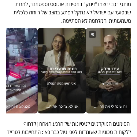
מותגי רכב ירשמו "זינוק" במסירות אוגוסט וספטמבר, למרות 
שבפועל עם ישראל לא נתקל לפתע במצב של רווחה כלכלית 
משמעותית והמלחמה לא הסתיימה.
זה שינה לי את החיים: איך עידו איז'ק הופך את הסמארטפון לכלי צילום מקצועי_v
אני לא צריכה את המשרד: רונית שרעבי-חדד מנהלת ארגון של 30000 עובדים מכל מקום_v
טכנולוגיה זה לא רק בהייטק: גם תעשיי
 הסימנים המוקדמים לניסיונות של הרגע האחרון לדחוף 
ללקוחות מכוניות שעומדות לפני גיול כבר כאן: התחייבות לטרייד 