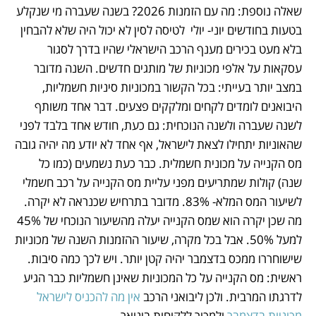
שאלה נוספת: מה עם הזמנות 2026? בשנה שעברה מי שנקלע 
בטעות בחודשים יוני- יולי  לטיסה לסין לא יכול היה שלא להבחין 
בלא מעט בכירים מענף הרכב הישראלי שהיו בדרך לסגור 
עסקאות על אלפי מכוניות של מותגים חדשים. השנה מדובר 
במצב יותר בעייתי: בכל הקשור במכוניות סיניות חשמליות, 
היבואנים לומדים לקחים ומלקקים פצעים. דבר אחד משותף 
לשנה שעברה ולשנה הנוכחית: גם כעת, חודש אחד בלבד לפני 
שהאוניות יתחילו לצאת לישראל, אף אחד לא יודע מה יהיה גובה 
מס הקנייה על מכונית חשמלית. כבר כעת נשמעים (כמו כל 
שנה) קולות שמתריעים מפני עליית מס הקנייה על רכב חשמלי 
לשיעור המס המלא- 83%. מדובר בתרחיש שכנראה לא יקרה. 
מה שכן יקרה הוא שמס הקנייה יעלה מהשיעור הנוכחי של 45% 
למעל 50%. אבל בכל מקרה, שיעור ההזמנות השנה של מכוניות 
שישוחררו ממכס בדצמבר יהיה קטן יותר. ויש לכך כמה סיבות. 
ראשית: מס הקנייה על כל המכוניות שאינן חשמליות כבר הגיע 
לדרגתו המרבית. ולכן ליבואני הרכב 
אין מה להכניס לישראל 
מכוניות בדצמבר
 ולמכור ללקוחות בינואר. 