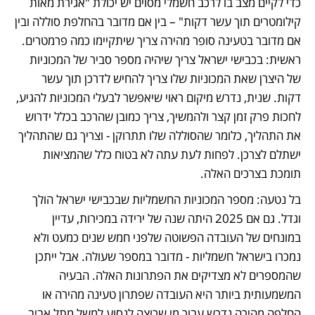
כדי לקיים מצב בו לרכב חשמלי מסוים יש יכולת "אגירת מאות 
קילומטרים תוך עשר דקות" – בין אם מדובר בהחלפת סוללה ובין 
אם מדובר בטעינה סופר מהירה צריך שיתקיימו כמה פרמטרים. 
ראשית: בכבישי ישראל צריך שיהיה מספר סביר של המכוניות 
של היצרן שאת המכוניות שלו צריך להחיש לדרכן תוך עשר 
דקות. שנית, נדרש מיקום ראוי שיאפשר לבעלי המכוניות להגיע, 
לחכות פרק זמן קצר ולהמשיך, צריך כמובן שהרכב בכלל ידרוש 
את התהליך, כלומר שהסוללה שלו תתרוקן - וצריך גם שהתהליך 
ישתלם לצרכן. לפחות לעת עתה לא בטוח כלל שהמציאות 
תומכת בצרכים האלה. 
בל נטעה: מספר המכוניות החשמליות שבכבישי ישראל הולך 
וגדל. גם אם 2025 היתה שנה של ירידה במכירות, עדיין 
במונחים של העובדה הפשוטה שלפני חמש שנים כמעט ולא 
נמכרו בישראל חשמליות - מדובר במספר שעולה. אבל ייתכן 
שהמספרים לא מצדיקים את הפתרונות האלה. הבעיה 
המשמעותית ביותר היא העובדה שפתרון טעינה מהירה או 
החלפה מהירה נדרש עבור מי שרוצה לנסוע למשל מתל אביב 