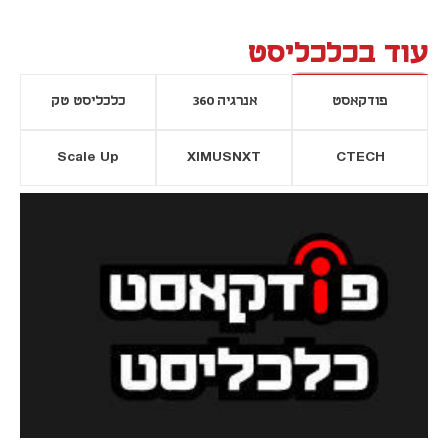
עוד בכלכליסט
פודקאסט
אנרגיה 360
כלכליסט טק
Scale Up
XIMUSNXT
CTECH
יסייה חדשה
נפתח בכרטיסייה חדשה