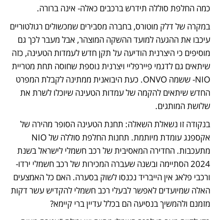
כמה החלפת סוללה תידרש ברכבים כאלה- אינה ברורה. 
במקרה של דלק מוטורס, בחברה מסבירים שמכשולים רגולטוריים 
עיכבו את ההגעה למועד ההשקה המוצהר, אבל מעבר לכך גם 
מוסיפים כי היצרנית הודיעה על תקן חדש לעמדות הטעינה, כזה 
שיתאים גם לדגמי פיירפליי ויצרנית נוספת שחוסה תחת מטריית 
NIO- ששמה ONVO. כעת היבואנית ממתינה לקבלת המפרט 
החדש שיתאים להקמה של עמדות הטעינה שיוכלו לשרת את 
שלושת המותגים. 
בנקודה זו נשאלת השאלה: תחנת הטעינה הסופר מהירה של 
אקספנג עומדת מיותמת. תחנות החלפת סוללה של NIO 
מתעכבות. החדירה המאסיבית של רכב חשמלי לישראל בשנת 
2024 הסתיימה ובשנה שעברה המכירות של רכב חשמלי ירדו- 
ורכבי פלאג אין הייבריד נכנסו לשוק בסערה. האם כל האמצעים 
האלה שמיועדים לאפשר לבעלי רכב חשמלי להקדיש עשר דקות 
מזמנם ולהמשיך בנסיעה הם בכלל עדיין ברי קיימא?