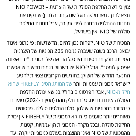
צוין כי רשת החלפת הסוללות של היצרנית – NIO POWER 
תצא לדרך. מאז חלפה מעל שנה, חברה (ברן) שתקים את 
תחנות ההחלפה נבחרה לפני זמן רב, אבל תחנות החלפת 
סוללה של NIO  אין בישראל. 
המכירות של NIO, לפחות נכון להיום, מדשדשות: פי נתוני איגוד 
יבואני הרכב בשנה שעברה נמסרו 205 מכוניות של היצרנית 
הסינית. חלק מהמסירות היו ככל הנראה של מכוניות "יד ראשונה 
אפס קילומטר". אבל ל-NIO יש בשרוול דגמים חדשים שיאפשרו 
התנעה מחדש של השוק: בחודשים הקרובים צפויות להגיע 
לישראל מכוניות עממיות יותר 
של המותג הסיני FIREFLY שהוא 
חלק מ-NIO
, אבל הפרסומים בחו"ל בנושא יכולת החלפת 
הסוללה אינם ברורים, כלומר חלק מהם (מסין מ-2024) טוענים 
כי מדובר במכוניות שיש להן יכולת החלפת סוללה. פרסומים 
מאוחרים יותר טוענים כי דווקא למכוניות של FIREFLY אין יכולת 
החלפת סוללה. ובכל מקרה- המכוניות הן עממיות, קטנות 
מהמכוניות של NIO ואינן ממוצבות בעולם כמכוניות יוקרה. עד 