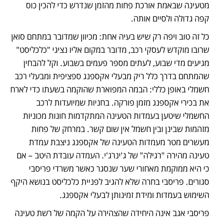
מטעינה שבאמת אורכת פחות מהזמן שנדרש כדי להכין כוס 
קפה גדולה ולסיים אותה. 
כל זה טוב ויפה רק שיש בעיה אחת: מכיוון שמדובר במתחם סואן 
שרובו מוקדש לעסקי רכב, מדובר במקום אליו נציגי "כלכליסט" 
מגיעים מדי שבוע, לעתים מספר פעמים בשבוע. וקל להבחין 
שהמתחם בדרך כלל ריק מבעלי אקספנג ספציפית ומבעלי רכב 
חשמלי באופן כללי: הבמה המפוארת שהוקמה בשעתו כדי לארח 
את בכירי אקספנג מזמן פורקה. בחניות שמיועדות לרכב 
החשמלי שיטען בעמדות הטעינה המתקדמות חונות מכוניות 
מזהמות שבינן ובין חשמל אין שום קשר. במרחק של פחות 
מעשרים מטר מעמדות הטעינה של אקספנג ניצבת עמדת 
טעינה מהירה "רגילה" של ג'ינרג'י. העמדה עובדת היטב – אם 
כי היא ממוקמת מאחורי שער שנסגר כאשר משרדי פריסבי 
סגורים. פריסבי בחרה שלא להגיב לפניית כלכליסט בנושא היקף 
השימוש בעמדות ומידת זמינותן לבעלי אקספנג.
פריסבי אגב אינה היחידה שהצהירה על הקמה של רשת טעינה 