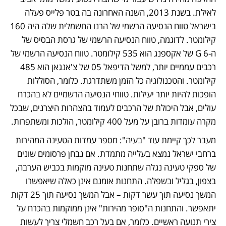
לאילת. בשנת 2013, השנה האחרונה בה בטר פלייס פעלה 
בישראל טווח הנסיעה הרשמי של הרנו החשמלית שלה היה 160 
קילומטר. לדוגמה, טווח הנסיעה הרשמי של גרסת הבסיס של 
ה-6 G של אקספנג הוא 535 קילומטר. טווח הנסיעה הרשמי של 
רכבים עממיים יותר, למשל הדיפאל 05 של צ'אנגאן הוא 485 
קילומטר. והטכנולוגיה כל הזמן משתדרגת. כלומר, הסוללות 
הופכות להיות יותר יעילות. טווחי הנסיעה הרשמיים לא בהכרח 
עולים, אבל היכולת של הרכבים לעמוד בהצהרות היצרנים, שבכל 
מקרה עומדות ברובן על מעל 400 קילומטר, הולכות ומשתפרות. 
מעבר לכך קיימת עוד "בעיה": מספר עמדות הטעינה המהירות 
ברחבי ישראל נמצא בעלייה מתמדת. אם נבחן פרסומים שונים 
של ספקי טעינה נגלה שתחנות טעינה מוקמות בכביש הערבה, 
בצפון, בגליל ובשפלה. התחנות אומנם אינן כאלה שיאפשרו 
המשך נסיעה תוך עשר דקות – אבל המשך נסיעה תוך 25 דקות 
יתאפשר. והתחנות ה"סופר מהירות" אינן ממוקמות בהכרח על 
צירי תנועה ראשיים. כלומר, אם בעל רכב חשמלי צריך לעשות 