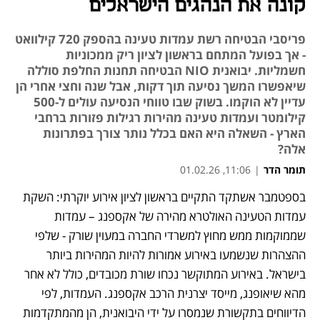
קונה את הנהגים הישראלים
פריסבי הבטיחה רשת עמדות טעינה בהספק 720 קילוואט
- אך בפועל המתחם בראשון לציון ריק ממכוניות
חשמליות. יבואנית NIO הבטיחה תחנות החלפת סוללה
שיאפשרו המשך נסיעה תוך דקות, אבל שנה וחצי אחרי הן
עדיין לא הוקמו. בשוק שבו טווחי הנסיעה עולים ל-500
קילומטר ועמדות טעינה מהירות רגילות פזורות ברחבי
הארץ - השאלה היא האם בכלל נותר צורך בפתרונות
אלה?
תומר הדר
|
11:06, 01.02.26
בספטמבר אשתקד התקיים בראשון לציון אירוע יוקרתי: השקת 
נפתח בכרטיסייה חדשה
נפתח בכרטיסייה חדשה
נפתח בכרטיסייה חדשה
נפתח בכרטיסייה חדשה
נפתח בכרטיסייה חדשה
נפתח בכרטיסייה חדשה
עמדות הטעינה האולטרא מהירה של אקספנג – עמדות 
שממוקמות ממש מחוץ למשרדי החברה במעוין שורק - שלפי 
ההצהרות שנשמעו באירוע אמורות להיות המהירות ביותר 
בישראל. באירוע המתוקשר נכחו שורת מכובדים, כולל לא אחר 
מהא שיאופנג, מייסד יצרנית הרכב אקספנג. העמדות, לפי 
הדיווחים בתקשורת שנמסרו על ידי היבואנית, הן מהמתקדמות 