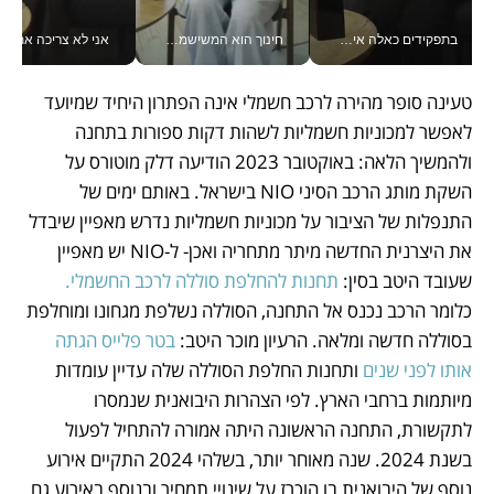
בתפקידים כאלה אי אפשר לחכות: אושרת לוי מניעה השקעות ענק מהטלפון_v
חינוך הוא המשישמה של החיים שלי - V
אני לא צריכה את המשרד:
טעינה סופר מהירה לרכב חשמלי אינה הפתרון היחיד שמיועד 
לאפשר למכוניות חשמליות לשהות דקות ספורות בתחנה 
ולהמשיך הלאה: באוקטובר 2023 הודיעה דלק מוטורס על 
השקת מותג הרכב הסיני NIO בישראל. באותם ימים של 
התנפלות של הציבור על מכוניות חשמליות נדרש מאפיין שיבדל 
את היצרנית החדשה מיתר מתחריה ואכן- ל-NIO יש מאפיין 
שעובד היטב בסין: 
תחנות להחלפת סוללה לרכב החשמלי.
כלומר הרכב נכנס אל התחנה, הסוללה נשלפת מגחונו ומוחלפת 
בסוללה חדשה ומלאה. הרעיון מוכר היטב: 
בטר פלייס הגתה 
אותו לפני שנים
 ותחנות החלפת הסוללה שלה עדיין עומדות 
מיותמות ברחבי הארץ. לפי הצהרות היבואנית שנמסרו 
לתקשורת, התחנה הראשונה היתה אמורה להתחיל לפעול 
בשנת 2024. שנה מאוחר יותר, בשלהי 2024 התקיים אירוע 
נוסף של היבואנית בו הוכרז על שינויי תמחיר ובנוסף באירוע גם 