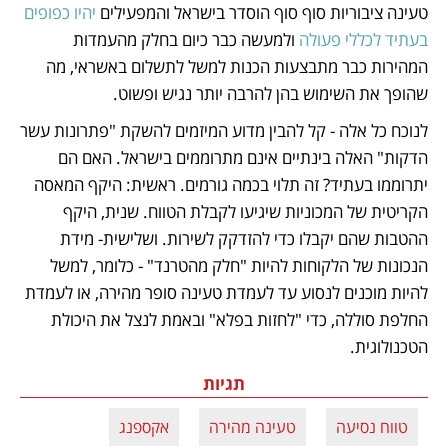
טעינה ציבוריות סוף סוף הוסדר בישראל והמפעילים 
יהיו כפופים 
בעתיד לכללי פעולה
 ולמעשה כבר כיום בחלק מהעמדות 
המהירות כבר מתבצעות הכנות למשל לתשלום באשראי, מה 
שהופך את השימוש בהן להרבה יותר נגיש ופשוט.
לנוכח כל אלה - קל להבין מדוע המיזמים להשקת "פתרונות עשר 
הדקות" האלה בינתיים אינם מתרוממים בישראל. האם הם 
יתרוממו בעתיד? זה תלוי בכמה גורמים. ראשית: היקף המאסה 
הקריטית של המכוניות שיגיעו לקבלת הטווח. שנית, היקף 
ההטבות שהם יקבלו כדי להזדקק לשירות. ושלישית- מידת 
הנכונות של הלקוחות להיות "חלק מהטרנד" - כלומר, למשל 
להיות מוכנים לנסוע עד לעמדת טעינה סופר מהירה, או לעמדת 
החלפת סוללה, כדי "לחזות בפלא" ובאמת לנצל את היכולת 
הטכנולוגית. 
תגיות
טווח נסיעה
טעינה מהירה
אקספנג