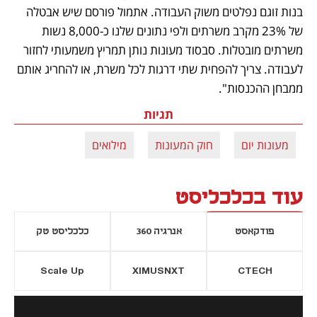
בנות זוגם נפלטים משוק העבודה. אתמול פורסם שיש אבטלה 
של 23% מקרב משרתים ולפי נתונים שלנו כ-8,000 נשות 
משרתים מובטלות. סבסוד מעונות נותן תמריץ משמעותי לחזור 
לעבודה. צריך להפחית שתי דרגות לכל משרת, או להחריג אותם 
ממבחן ההכנסות".
תגיות
מעונות יום
חוק המעונות
מילואים
עוד בכלכליסט
פודקאסט
אנרגיה 360
כלכליסט טק
Scale Up
XIMUSNXT
CTECH
יסייה חדשה
נפתח בכרטיסייה חדשה