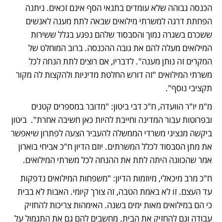
הכנסה גבוהה שלא עומדים בתנאי הסף אינם זכאים. ניתנה 
הפחתת דרגה למשרתי מילואים שבאה לתת מענה לאנשים 
ששכרם בשגרה נמוך והסבסוד שלהם נפגע בגלל ששירות 
המילואים מעלה להם את גובה ההכנסה. ברוב המוחלט של 
המקרים זה נותן מענה". לדבריו, אם רוצים לתת הנחה לכל 
משרתי המילואים "זה דורש החלטת מדיניות ולהקצות לה מקור 
תקציבי נוסף". 
מ"מ יו"ר הוועדה, ח"כ דבי ביטון: "מדובר במספרים קטנים 
ובפרוטות עבור המדינה וחייבת להיות כאן חשיבה אחרת".  ביטון 
ביקשה מנציגי משרדי הממשלה להעביר הצעה לפתרון שיאפשר 
את מתן הסבסוד לכלל המשרתים. יוזם הדיון ח"כ אביחי בוארון 
אמר שהכוונה היתה לתת את ההנחה לכל משרתי המילואים.
ח"כ מרב מיכאלי, מיוזמות הדיון: "משפחות המילואים נדפקות 
עד העצם. זו לא באמת הטבה, זה צורך קיומי. האבות לא בבית 
כי הם במילואים מאות ימים בשנה. האימהות צריכות להחזיק 
עבודה וגם להחזיק את הבית. מחשבים להם גם את התגמול על 