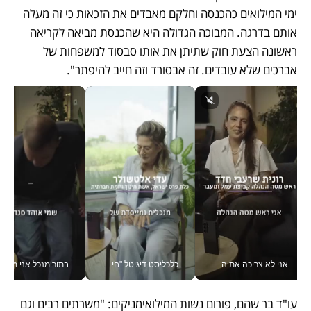
ימי המילואים כהכנסה וחלקם מאבדים את הזכאות כי זה מעלה 
אותם בדרגה. המבוכה הגדולה היא שהכנסת מביאה לקריאה 
ראשונה הצעת חוק שתיתן את אותו סבסוד למשפחות של 
אברכים שלא עובדים. זה אבסורד וזה חייב להיפתר". 
אני לא צריכה את המשרד: רונית שרעבי-חדד מנהלת ארגון של 30000 עובדים מכל מקום_v
כלכליסט דיגיטל "חינוך הוא המשימה של החיים שלי"_v
בתור מנכל אני מקבל מאות הח
עו"ד בר שהם, פורום נשות המילואימניקים: "משרתים רבים וגם 