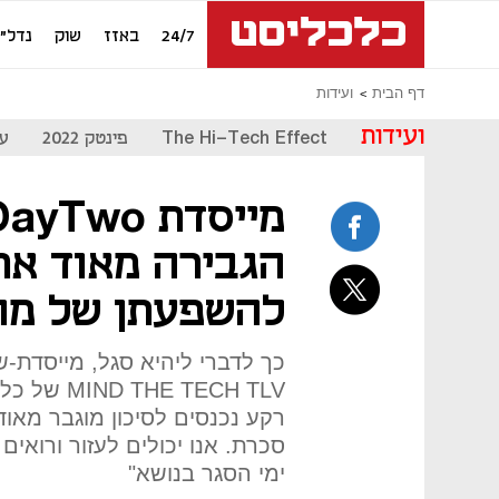
24/7
באזז
שוק
נדל"ן
דף הבית
ועידות
ועידות
The Hi-Tech Effect
פינטק 2022
עת
הגבירה מאוד את
להשפעתן של מח
 TECH TLV
רקע נכנסים לסיכון מוגבר מאו
סכרת. אנו יכולים לעזור ורואים
ימי הסגר בנושא"