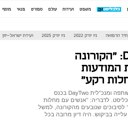
משפט
ועידות
עולם
ספורט
פנאי
מוסף
יד הרפואה
ניו יורק 2022
ניו יורק 2025
ועידת ישראל-יוון
מייסדת DayTwo: "הקורונה
 המודעות
לות רקע"
כך לדברי ליהיא סגל, מייסדת-שותפה ומנכ”לית DayTwo בכנס
MIND THE של כלכליסט. לדבריה: "אנשים עם מחלות
ד לסיבוכים שנובעים מהקורונה, למשל
 עלייה בביקוש. היה דיון מרובה בכל