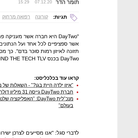
תומר הדר
15:29
07.12.20
קורונה
רפואה מרחוק
תגיות:
"DayTwo היא חברה אשר מעניק
אשר ספציפיים לכל אחד ועל הנתונים
תזונה לאיזון רמות סוכר בדם". כך מ
DayTwo בכנס MIND THE TECH TLV של כלכליסט.
קראו עוד בכלכליסט:
"איזו ילדה היית בגן?" - השאלות של מנכ"לית DayTwo ב
חברת DayTwo גייסה 31 מיליון דולר
מנכ"לית DayTwo: "הא
בעולם"
לדברי סגל: "אנו מסייעים לצרכן ישיר