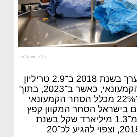
צילום: אוראל כהן
היקף הסחר המקוון בעולם הוערך בשנת 2018 ב־2.9 טריליון
דולר, כ־12.2% מכלל הסחר הקמעונאי, כאשר ב־2023, בתוך
חמש שנים, הוא צפוי להגיע ל־22% מכלל הסחר הקמעונאי
ון דולר. גם בישראל הסחר המקוון קפץ
פי עשרה בתוך פחות מעשור, מ־1.3 מיליארד שקל בשנת
2010 ל־13 מיליארד שקל ב־2018, וצפוי להגיע לכ־20