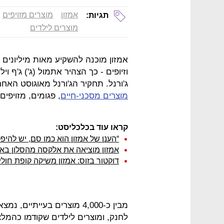
אמזון
מוצרים מזויפים
תגיות:
מוצרים לילדים
אמזון מוכנה להשקיע מאות מיליונים ו
וזיופים - כך הצהיר אתמול (ג') ג'ף ו
ג'ורנל. תחקיר הג'ורנל מאוגוסט ה
מוצרים מסכני-חיים
, פגומים, מזויפי
קראו עוד בכלכליסט:
“הענן של אמזון הוא כמו סם, יש להיפ
אמזון מוציאה את אלקסה מהסלון באו
דוקטור בזוס: אמזון משיקה קופת חולי
מבין כ-4,000 מוצרים בעייתי
לחנק, ומוצרים לילדים שקודמו כהמלצ