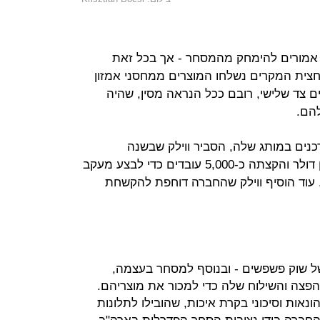
ו אמורים להימחק מהמסחר - אך בכל זאת
צית המקרים נשלחו המוצרים ממחסני אמזון
 צד שלישי, רובם ככל הנראה מסין, שהיה
הם.
נים במותג שלה, הסביר ווילק שבשנה
האחרונה אמזון השקיעה כ-400 מיליון דולר והקצתה כ-5,000 עובדים כדי לבצע מעקב
. עוד הוסיף ווילק שהחברה דוחפת להקשחת
של שוק פשפשים - ובנוסף למסחר בעצמה,
צה והשילוח שלה כדי למכור את מוצריהם.
נאות וסיכוני בקרת איכות, שהובילו לתלונות