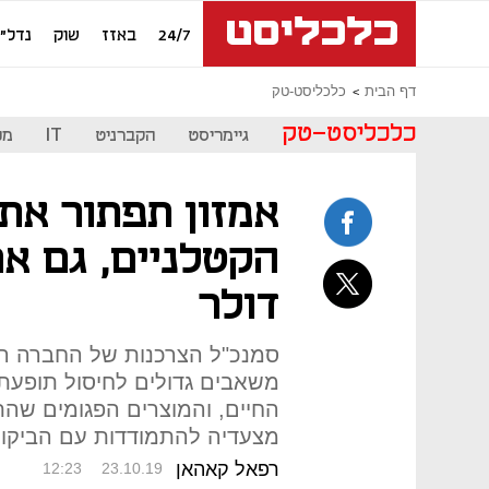
24/7
באזז
שוק
נדל"ן
דף הבית
כלכליסט-טק
כלכליסט-טק
גיימריסט
הקברניט
IT
מכ
אמזון תפתור את 
הקטלניים, גם אם
דולר
סמנכ"ל הצרכנות של החברה ה
משאבים גדולים לחיסול תופעת 
החיים, והמוצרים הפגומים שהת
מצעדיה להתמודדות עם הביקור
רפאל קאהאן
12:23
23.10.19