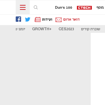
מוסף
Dun's 100
דואר אדום
ועידות
שוברת קודים
CES2023
+GROWTH
יומנו של סטארט