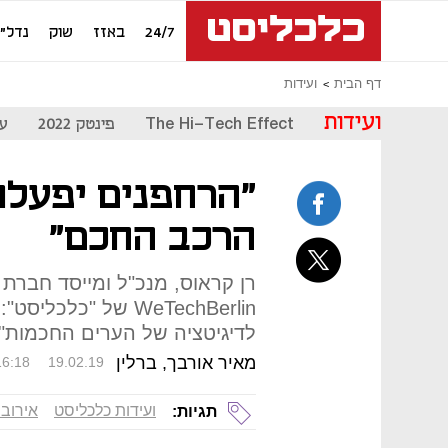
24/7
באזז
שוק
נדל"ן
דף הבית
ועידות
ועידות
The Hi-Tech Effect
פינטק 2022
עת
"הרחפנים יפעלו
הרכב החכם"
רן קראוס, מנכ"ל ומייסד חברת א
WeTechBerlin של "כל
לדיגיטציה של הערים החכמות"
מאיר אורבך, ברלין
16:18
19.02.19
ועידות כלכליסט
אירובו
תגיות: