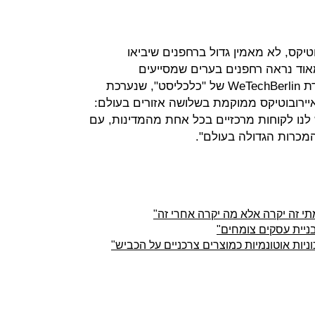
טיקס, לא מאמין גדול ברחפנים שיביאו
וד נראה רחפנים בערים שמסייעים
להתפתחות שלהן. בפתח דבריו בוועידת WeTechBerlin של "כלכליסט", שנערכת
 איירובוטיקס ממוקמת בשלושה אזורים בעולם:
 לנו לקוחות מרכזיים בכל אחת מהמדינות, עם
תי זה יקרה אלא מה יקרה אחרי זה"
בניית עסקים צומחים"
ניות אוטונמיות כמוצרים צרכניים על הכביש"