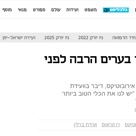
משפט
ועידות
עולם
ספורט
פנאי
מוסף
יד הרפואה
ניו יורק 2022
ניו יורק 2025
ועידת ישראל-יוון
 בערים הרבה לפני
ירובוטיקס, דיבר בוועידת
כליסט": "יש לנו את הכלי הטוב ביותר
טיקס
רן קראוס
ועידת ברלין