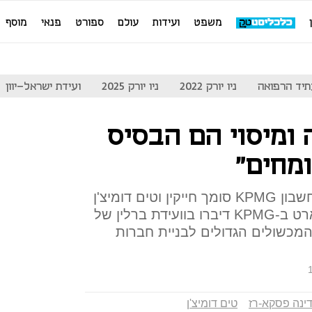
משפט
ועידות
עולם
ספורט
פנאי
מוסף
יד הרפואה
ניו יורק 2022
ניו יורק 2025
ועידת ישראל-יוון
 ומיסוי הם הבסיס
ומחים"
דינה פסקא-רז מפירמת רואי החשבון KPMG סומך חייקין וטים דומיצ'ן
מנהל משותף של סמארט סמארט ב-KPMG דיברו בוועידת ברלין של
 ובשיתוף KPMG, על המכשולים הגדולים לבניית חברות
ינה פסקא-רז
טים דומיצ'ן