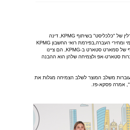
בהרצאה משותפת שנשאו בוועידת ברלין של "כלכליסט" בשיתוף KPMG, דינה
פסקא-רז, ראש מחקלת מיסוי בינלאומי ומחירי העברה,בפירמת רואי החשבון KPMG
סומך חייקין וטים דומיצ'ן מנהל משותף של סמארט סטארט ב-KPMG, הם ציינו
רות סטארט-אפ ולצמיחה שלהן הוא ההבנה
שעוברות משלב המוצר לשלב הצמיחה מגלות את
י", אמרה פסקא-פז.