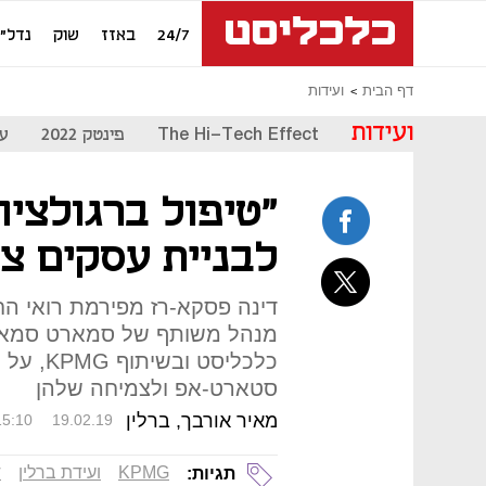
24/7
באזז
שוק
נדל"ן
דף הבית
ועידות
ועידות
The Hi-Tech Effect
פינטק 2022
עת
"טיפול ברגולציה
לבניית עסקים צ
כלכליסט
סטארט-אפ ולצמיחה שלהן
מאיר אורבך, ברלין
15:10
19.02.19
KPMG
ועידת ברלין
ד
תגיות: