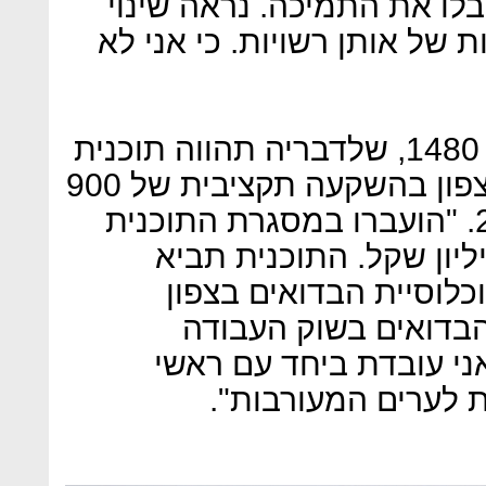
בלו את התמיכה. נראה שינוי
של אותן רשויות. כי אני לא
גמליאל דיברה גם על החלטה 1480, שלדבריה תהווה תוכנית
חומש לאוכלוסייה הבדואית בצפון בהשקעה תקציבית של 900
מיליון שקל לשנים 2016-2020. "הועברו במסגרת התוכנית
תית למעלה מ-450 מיליון שקל. התוכנית תביא
לוסיית הבדואים בצפון
הבדואים בשוק העבודה
ני עובדת ביחד עם ראשי
 לערים המעורבות".