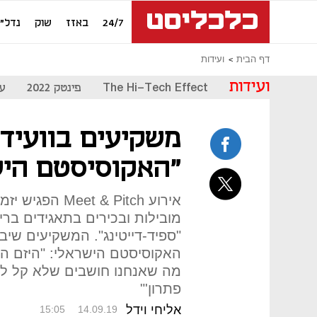
24/7
באזז
שוק
נדל"ן
דף הבית
ועידות
ועידות
The Hi-Tech Effect
פינטק 2022
עת
משקיעים בוועידת
"האקוסיסטם היש
אירוע t & Pitch
מובילות ובכירים בתאגידים בריט
"ספיד-דייטינג". המשקיעים שי
האקוסיסטם הישראלי: "היזם הי
מה שאנחנו חושבים שלא קל לפתו
פתרון'"
אליחי וידל
15:05
14.09.19