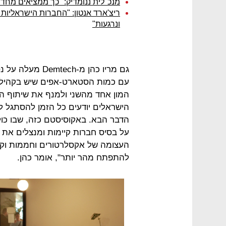
מנכ"לית ננומדיק: "כך ממציאים מח
ריצ'ארד אנטון: "החברות הישראליות
ונרגעות"
גם מריו כהן מ-h
עם כמות הסטארט-אפים שיש בקהילה
המון אחד מהשני ולמנף את שיתוף הפ
הישראלים יודעים כל הזמן להסתגל 
הדבר הבא. באקוסיסטם כזה, שבו כו
על בסיס חברות קיימות ומנצלים את ה
העצומה של אקסלרטורים וחממות וקרנ
להתפתח מהר יותר", אומר כהן.