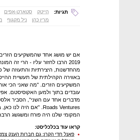
הייטק
סטארט-אפים
תגיות:
מריו כהן
ניל מקגוף
מ
2019 הרבו לחזור עליו - הרי זה 
מהחדשנות, היצירתיות והתעוזה של כ
באווירה הקהילתית של תעשיית ההיי
המשקיעים הזרים. "מה שאני הכי אוה
עובדים בתוך ולמען האקוסיסטם. אפיל
Roads Ventures. "אם היה
המקומי שלנו היה פורח ומשגשג הרבה 
קראו עוד בכלכליסט:
פאנל חדי הקרן: גם חברות הענק צמאו