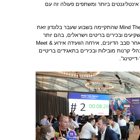
ינטליגנטים ביותר ומשתפים פעולה זה עם
לוועידת החדשנות והטכנולוגיה Mind The Tech שהתקיימה בשבוע שעבר בלונדון זאת
 הגיעו 500 יזמים, משקיעים ובכירים בריטים וישראלים, בהם יותר
מ-100 סטארט-אפיסטים מישראל. לאחר סבב הדיונים, אירחה הוועידה אירוע Meet &
מנהלי קרנות מובילות ובכירים בתאגידים בריטיים
דייטינג".