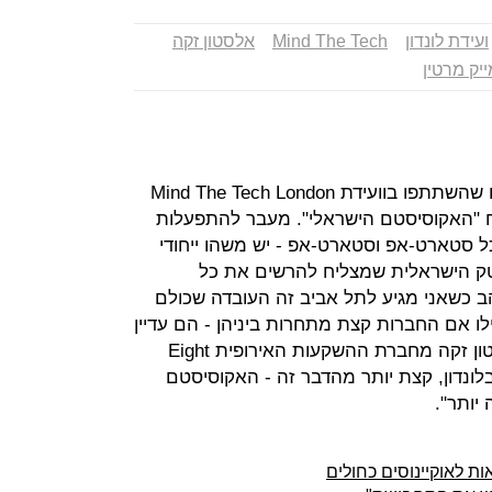
ועידת לונדון
Mind The Tech
אלסטון זקה
ייק מרטין
אם יש מושג אחד שהמשקיעים הזרים שהשתתפו בוועידת Mind The Tech London
המונח "האקוסיסטם הישראלי". מעבר להתפעלות
ל סטארט-אפ וסטארט-אפ - יש משהו ייחודי
טק הישראלית שמצליח להרשים את כל
ב כשאני מגיע לתל אביב זה העובדה שכולם
ו אם החברות קצת מתחרות ביניהן - הם עדיין
מדברים אחד עם השני", הסביר אלסטון זקה מחברת ההשקעות האירופית Eight
 לנו כאן, בלונדון, קצת יותר מהדבר זה - האקוסיסטם
יותר".
ת לאוקיינוסים כחולים