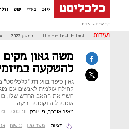
24/7
באזז
שוק
נדל"ן
דף הבית
ועידות
ועידות
The Hi-Tech Effect
פינטק 2022
עת
משה גאון מקים ה
להשקעה במיזמים
גאון סיפר בוועידת "כלכליסט" ב
קהילה עולמית לאנשים עם מוגב
חשף את ההאב החדש שלו, בו השק
אוסטרליה וקוסטה ריקה
מאיר אורבך, ניו יורק
:23
20.03.18
משה גאון
נגישות
אנש
תגיות: