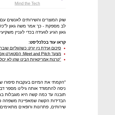
Mind the Tech
שוק המוצרים והשירותים לאנשים עם 
גאון הגיע לוועידה בכדי לעניין משקיעים במיזם Yoocan שהוא 
קראו עוד בכלכליסט:
סיכום ועידת ניו יורק: כשהווליום שו
מצעד Meet and Pitch: הסטארט-אפים הישראלים תקעו דגל בניו יורק
"קרנות אמריקאיות הבינו שהן לא יכו
"הקמתי את המיזם בעקבות סיפורו של
ניסה להתמודד אותה גילינו מספר דבר
תובנה עד כמה קשה היא מוגבלות במש
הבדידות הקשה שמאפיינת משפחה כזו
שירותים, פתרונות ורופאים מתאימים