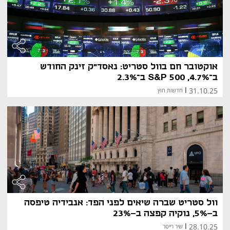
לצמיחה. השקעה במדד נחשבת עבור רבים לדרך פשוטה 
ויעילה ליהנות מהתפתחות השוק האמריקאי, תוך שמירה על 
פיזור רחב.
חוזים עתידיים על S&P 500
חוזים עתידיים
 על S&P 500 הם נגזרים פיננסיים המאפשרים 
אוקטובר חם בוול סטריט: נאסד"ק זינק החודש
לסחור על כיוון המדד בעתיד במחיר קבוע מראש. אחד 
ב־4.7%, S&P 500 ב־2.3%
החוזים הנפוצים ביותר הוא E-mini S&P 500 Futures 
הנסחר בבורסת CME. חוזים אלו משמשים בעיקר סוחרים 
31.10.25
|
חדשות חוץ
מקצועיים, גופים מוסדיים או משקיעים המעוניינים להגן על 
תיק ההשקעות שלהם מפני תנודתיות.
עם זאת, חשוב להבין כי המסחר בחוזים עתידיים כרוך ברמות 
סיכון גבוהות ובאפשרות למינוף, ולכן אינו מתאים לכל משקיע.
וול סטריט שברה שיאים לפני הפד: אנבידיה טיפסה
ב-5%, נוקיה קפצה ב-23%
28.10.25
|
שיר רייטר