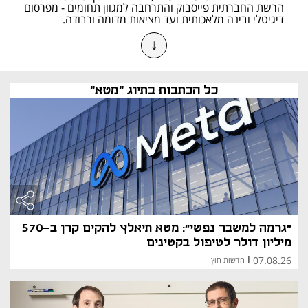
הרשת החברתית פייסבוק והתרחבה למגוון תחומים - מפרסום 
דיגיטלי ובינה מלאכותית ועד מציאות מדומה ורבודה. 
↓
היסטוריה והקמה
פייסבוק
 הוקמה בפברואר 2004 בקמפוס אוניברסיטת 
הרווארד, ביוזמת 
מארק צוקרברג
 ושותפיו אדוארדו סברין, 
כל הכתבות בתיוג "מטא"
דסטין מוסקוביץ' וכריס יוז. בתחילה יועדה הרשת לסטודנטים 
בלבד, אך תוך שנה הורחבה למוסדות אקדמיים נוספים 
וב־2006 נפתחה לציבור הרחב. הצמיחה המהירה לוותה 
בהשקת פיצ'רים מרכזיים כגון News Feed (2006), כפתור 
ה"לייק" (2009) ואפליקציות מובייל שאפשרו גישה מכל 
מכשיר. 
בשנת 2012 הונפקה החברה בנאסד"ק תחת הסימול FB 
במחיר של 38 דולר למניה – אחת ההנפקות הגדולות 
בתולדות ענף הטכנולוגיה. בעשור שלאחר מכן רכשה החברה 
פלטפורמות מרכזיות כמו 
אינסטגרם
 ווואטסאפ, שהרחיבו 
משמעותית את בסיס המשתמשים והכנסות הפרסום שלה. 
באוקטובר 2021 הודיעה החברה על שינוי שמה ל–Meta 
"גרמה למשבר נפשי": מטא תיאלץ להקים קרן ב-570
Platforms, מהלך שסימן את המעבר מאפליקציה חברתית 
מיליון דולר לטיפול בקטינים
אחת לקבוצת טכנולוגיה המתמקדת בפיתוח ה־Metaverse – 
07.08.26
|
חדשות חוץ
מרחב דיגיטלי תלת־ממדי המשלב בין העולם הפיזי 
והווירטואלי.
מבנה ושליטה