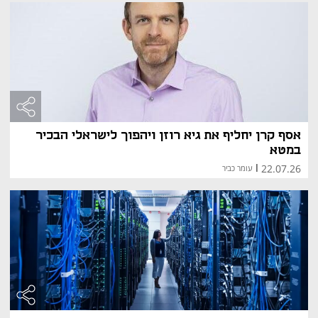
חדשנות ובינה מלאכותית
מטא משקיעה משאבים ניכרים בפיתוח מודלי שפה וראייה 
מתקדמים. בשנת 2024 הושק Llama 3.1, דור חדש של 
מודלי קוד פתוח לבינה מלאכותית, כחלק מאסטרטגיית 
החברה לשילוב AI בכל מוצריה – מפייסבוק ואינסטגרם ועד 
למשקפי מטא רייבן.
אסף קרן יחליף את גיא רוזן ויהפוך לישראלי הבכיר
במטא
22.07.26
|
עומר כביר