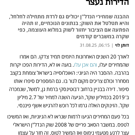
הדירות נעצר
ההבנה שמחירי הנדל"ן יכולים גם לרדת מתחילה לחלחל,
והיא תטלטל את השוק; בנתונים הנוכחיים, זו תהיה
הפתעה אם הציבור יחזור לשוק במלוא העוצמה, כפי
שקרה במשברים קודמים
דותן לוי
|
06:15, 31.08.25
לאורך 20 השנים האחרונות היזמים תמיד צדקו. הם אמרו 
נפתח בכרטיסייה חדשה
נפתח בכרטיסייה חדשה
נפתח בכרטיסייה חדשה
נפתח בכרטיסייה חדשה
שהמחירים יעלו, 
והם אכן עלו
. בועה או לא, הדירות הפכו יקרות 
בהרבה. ההסבר היה הגיוני: האוכלוסייה בישראל צומחת בקצב 
מסחרר וכולם צריכים מקום לגור בו. גם המספרים סיפרו אותו 
סיפור. דירה בבניין ברחוב ז'בוטינסקי ברמת גן, למשל, שנמכרה 
ב־2019 בכמיליון שקל, הגיעה השנה למחיר של 2.7 מיליון 
שקל. הזינוקים האלה גרמו לכל רוכש להרגיש אשף פיננסי.
בכל פעם המחירים הגיעו לרמות שנראו לא הגיוניות, ואז המשיכו 
לטפס. במשבר הסאב פריים של 2008 שוק הנדל"ן הישראלי 
עצר לרגע מטעמי נימוס ואז המשיך לטוס. זה חזר על עצמו 