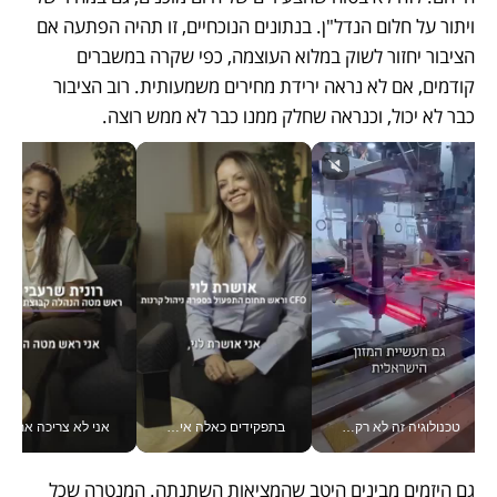
ויתור על חלום הנדל"ן. בנתונים הנוכחיים, זו תהיה הפתעה אם 
הציבור יחזור לשוק במלוא העוצמה, כפי שקרה במשברים 
קודמים, אם לא נראה ירידת מחירים משמעותית. רוב הציבור 
כבר לא יכול, וכנראה שחלק ממנו כבר לא ממש רוצה.  
טכנולוגיה זה לא רק בהייטק: גם תעשיית המזון הישראלית מאמצת כלי AI, אוטומציה וניתוח דאטה בזמן אמת
בתפקידים כאלה אי אפשר לחכות: אושרת לוי מניעה השקעות ענק מהטלפון_v
אני לא צריכה את המשרד:
גם היזמים מבינים היטב שהמציאות השתנתה. המנטרה שכל 