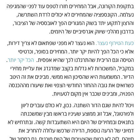
בתקופת הקורונה, אבל המחירים חזרו לטפס עוד לפני שהמגיפה 
נעלמה. הקונספציה שהמחירים לא יכולים לרדת השתרשה, 
והרצון לתקוע יתד בשוק המגורים הפך לאובססיה של הציבור, 
בדרבון מהלכי שיווק אגרסיביים של היזמים. 
כעת הטירוף נעצר.
 הוא נעצר לא מפני שפתאום לא צריך דירות, 
אלא כי הכל הפך להיות יקר יותר. המחירים בסופר, וכרטיסי 
הטיסה וגם הריבית שהתרגלנו לכך שהיא אפסית.  
הכל יקר יותר
. 
במקביל, המשכורות לא גדלות בקצב שמדגדג את עליית מחירי 
הדיור. המשמעות היא שהסיכון הוא ממשי. מבינים את זה היטב 
כשרואים את גובה ההחזר החודשי הצפוי ואת שיעורו מההכנסה 
הפנויה, ומבינים שכבר אין מקום לטעויות.
ויכול להיות שגם הדור השתנה. נכון, לא כולם עוברים ליוון 
ולפורטוגל, אבל זוג ממוצע שעיניו בראשו מבין שמשכנתה 
בתנאים ובמחירים של היום היא השתעבדות קשה. ובתרחיש לא 
דמיוני של הרעה נוספת, הדירה שרכשו עלולה להחריב את 
חייהם. לזה לא בטוח שהצעירים של היום מוכנים, גם במחיר של 