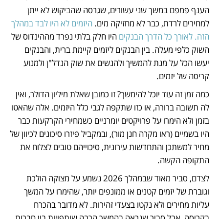
הענף פמפם במשך שני עשורים, שגרסה שהביקוש לא ייתן 
למחירים לרדת, כבר לא מחזיקה מים.
 היזמים לא היו לבד במהלך 
הזה. לאורך כל הדרך הבנקים
 היו חלק בלתי נפרד מההינדוס של 
השוק כלפי מעלה. בין הבנקים ליזמים קיימת ברית, והבנקים 
יעשו הכל על מנת להמשיך ולהנשים את שוק הנדל"ן ולמנוע 
קריסה של יזמים. 
כמה זמן זה עוד יוכל להימשך? זו כמובן שאלת מיליון הדולר, ואין 
לה תשובה ברורה, או כזו שתקפה לגבי כלל היזמים. אלה שהאטו 
בזמן ולא הימרו על פרויקטים יומרניים כשמחירי הקרקעות כבר 
היו בשמיים (ראו מקרה חנן מור), ובמקביל פיזרו סיכונים לכיוון של 
מחיר למשתכן והתחדשות עירונית, סיכוייהם טובים לצלוח את 
התקופה הקשה.
לצדם, סביר מאוד שבמהלך 2026 נשמע על מצוקה הולכת 
וגוברת של יזמים קטנים או ממונפים יותר, שהימרו על המשך 
עליות מחירים ולא נקטו בצעדי זהירות. לא מדובר בהכרח 
בקריסה, אבל סביר שנראה בהמשך הרבה שותפויות בין חברות, 