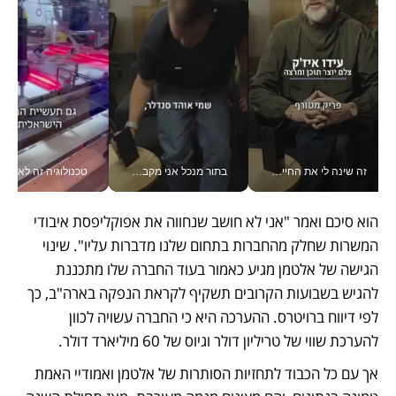
זה שינה לי את החיים: איך עידו איז'ק הופך את הסמארטפון לכלי צילום מקצועי_v
בתור מנכל אני מקבל מאות החלטות ביום, וה- Galaxy Z Fold8 Ultra עוזר לי לחתוך אותן מהר יותר_v
טכנולוגיה זה לא רק בהייטק: גם תעשיי
הוא סיכם ואמר "אני לא חושב שנחווה את אפוקליפסת איבודי 
המשרות שחלק מהחברות בתחום שלנו מדברות עליו". שינוי 
הגישה של אלטמן מגיע כאמור בעוד החברה שלו מתכננת 
להגיש בשבועות הקרובים תשקיף לקראת הנפקה בארה"ב, כך 
לפי דיווח ברויטרס. ההערכה היא כי החברה עשויה לכוון 
להערכת שווי של טריליון דולר וגיוס של 60 מיליארד דולר. 
אך עם כל הכבוד לתחזיות הסותרות של אלטמן ואמודיי האמת 