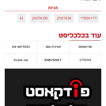
תגיות
דריו אמודיי
אנתרופיק
סם אלטמן
AI
עוד בכלכליסט
פודקאסט
אנרגיה 360
כלכליסט טק
Scale Up
XIMUSNXT
CTECH
יסייה חדשה
נפתח בכרטיסייה חדשה