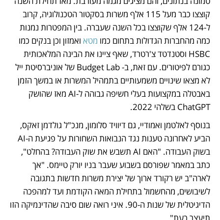
טמונה בנתונים, והם מציגים מגמה מעורבת. מאז תחילת השנה 
קוצצו כבר מעל 115 אלף משרות בסקטור הטכנולוגיה, קרוב 
ל-124 אלף שקוצצו בכל השנה שעברה. בין המפטרות נמנות 
כמה מהחברות הגדולות בתחום כמו 
מטא
 ואמזון וכן בנקים כמו 
HSBC וסטנדטד צ'רטרד, שאף ציינו את הבינה המלאכותית 
כגורם לפיטורים. עם זאת, ב- Budget Lab של אוניברסיטת ייל 
לא מצאו שינויים משמעותיים בתמהיל המשרות או במשך הזמן 
באבטלה במקצועות בעלי חשיפה גבוהה ל-AI מאז שהושק 
ChatGPT בשלהי 2022. 
בנוסף לאלטמן ואמודיי, גם דיוויד סלומון, מנכ"ל גולדמן זאקס, 
הביע לאחרונה טענות נגד הנבואות השחורות על פגיעת ה-AI 
בשוק העבודה. "האם AI תשבש את שוק העבודה? בהחלט", 
כתב במאמר שפורסם בשבוע שעבר בניו יורק טיימס. "אך 
לארה"ב יש רקורד ארוך של יצירת משרות חדשות בתגובה 
לשיבושים, מהחשמול בתחילת המאה הקודמת ועד למהפכה 
הדיגיטלית של שנות ה-90. איני רואה שום סיבה שהדינמיקה הזו 
תיעצר כעת". 