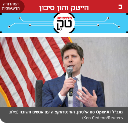
המהדורה
הייטק והון סיכון
הדיגיטלית
מנכ"ל OpenAI סם אלטמן. האינטראקציה עם אנשים חשובה
(צילום:
Ken Cedeno/Reuters)