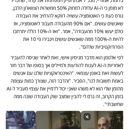
בדומה, אמודיי, מנכ"ל אנתרופיק המפתחת את קלוד, שהכריז 
לא מזמן כי ה-AI עלולה למחוק 50% ממשרות הצווארון הלבן, 
גורס כעת כי האוטומציה עשויה דווקא להרחיב את העבודה 
שאנשים עושים. "אם 90% מהעבודה תעבור לאוטומציה, אז 
כולם יעשו 10% מהעבודה", אמר. "ואז ה-10% הללו יתרחבו 
להיות ה-100% ממה שאנשים עושים ויגבירו פי 10 את 
הפרודוקטיביות שלהם".
לפי אלטמן הוא מדבר מניסיון אישי, זאת לאחר שניסה להעביר 
לאחריות ה-AI לענות להודעות ולמיילים אך בסופו של דבר חזר 
לעשות זאת באופן עצמאי. "האינטראקציות שלנו עם אנשים 
באמת חשובות לנו", הסביר. "והדבר הזה, שצורך כמות עצומה 
מהזמן שלי הוא לא משהו שאני יכול לדמיין את עצמי מעביר ל-AI 
בזמן הקרוב, זה גרם לי להבין שמצב שוק העבודה שונה ממה 
שחשבתי". 