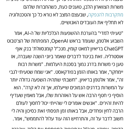
משרות הצווארון הלבן, טוענים כעת, כשהחברות שלהם 
מתקרבות להנפקה
, שבעצם המצב לא נורא כל כך והטכנולוגיה 
לא תחליף את העובדים האנושיים. 
"טעיתי למדי" בהערכת ההשפעות הכלכליות של ה-AI, אמר 
השבוע אלטמן, שעומד בראש OpenAI, המפתחת של הצ'טבוט 
ChatGPT בריאיון למאט קומין, מנכ"ל קומנסוולת' בנק אוף 
אוסטרליה. זאת בניגוד לדברים שאמר ביוני השנה שעברה, אז 
טען כי משרות בדרג נמוך בסכנת היעלמות. "משרות רבות 
יימחקו", אמר באותו הזמן בפודקאסט. "אני שמח שטעיתי לגבי 
זה", אמר אלטמן בריאיון. "חשבתי שתהיה השפעה גדולה יותר 
על המשרות בדרגים הנמוכים שייעלמו, אך זה לא קרה". הוא 
הוסיף כי חטף הרבה אש על האזהרות שלו, אבל מאמין שעדיף 
להיות זהירים. "אנשים אומרים לי שהייתי יכול לחסוך לעולם 
הרבה לחץ ופחדים, אבל באותו זמן תפסתי זאת כסיכון והיה לי 
חשוב לדבר על זה, והתרחיש הזה עוד עלול להתממש", אמר. 