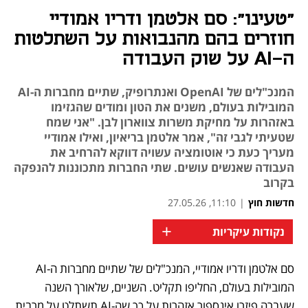
"טעינו": סם אלטמן ודריו אמודיי
חוזרים בהם מהנבואות על השתלטות
ה-AI על שוק העבודה
המנכ"לים של OpenAI ואנתרופיק, שתיים מחברות ה-AI
המובילות בעולם, משנים את הטון ומודים שהגזימו
באזהרות על מחיקת משרות צווארון לבן. "אני שמח
שטעיתי לגבי זה", אמר אלטמן בריאיון, ואילו אמודיי
מעריך כעת כי אוטומציה עשויה דווקא להרחיב את
העבודה שאנשים עושים. שתי החברות מתכוננות להנפקה
בקרוב
חדשות חוץ
|
11:10, 27.05.26
+
נקודות עיקריות
סם אלטמן ודריו אמודיי, המנכ"לים של שתיים מחברות ה-AI 
נפתח בכרטיסייה חדשה
נפתח בכרטיסייה חדשה
המובילות בעולם, החליפו תקליט. השניים, שלאורך השנה 
שעברה פיזרו אינספור אזהרות על כך שה-AI תשתלט על מרבית 