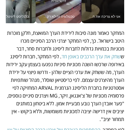
אני לא צריכה את המשרד: רונית שרעבי-חדד מנהלת ארגון של 30000 עובדים מכל מקום_v
טכנולוגיה זה לא רק בהייטק: גם תעשיית המזון הישראלית מאמצת כלי AI, אוטומציה וניתוח דאטה בזמן אמת
כלכליסט דיגיטל
המחקר כאמור מונה סיבות לירידת הערך המואצת, חלקן מוכרות 
היטב בישראל. כך, לפי המחקר יצרני הרכב הסיניים מכרו 
מכוניות בכמויות גדולות לחברות ליסינג ולחברות סחר, דבר 
ש
שחק את ערך הרכבים באופן חד
. לפי המחקר, חברות ליסינג 
באירופה שרכשו השנה מכוניות סיניות נפגעו בעצמן עקב ירידות 
הערך, מה ששחק את ערכי הציים שלהן - ודרשו פיצוי על ירידת 
הערך מהיצרנים עצמם. לפי כריסטיאן שוסלר, מנהל שותפויות 
אסטרטגיות בחברת הליסינג הגרמנית ARVAL המחזיקה לפי 
פרסומיה מכוניות של צ'אנגאן, זיקר, MG ויצרנים סיניים נוספים, 
"פער אובדן הערך נובע מבעיית אמון. ללא ביטחון במותגים 
יציבים אין דרישה יציבה למכוניות משומשות, וללא ביקוש - אין 
תמחור יציב". 
לפי המחקר, 
ההסתמכות הניכרת של יצרני הרכב הסיניים על ציי 