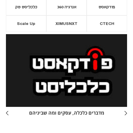
פודקאסט
אנרגיה 360
כלכליסט טק
Scale Up
XIMUSNXT
CTECH
יסייה חדשה
נפתח בכרטיסייה חדשה
מדברים כלכלה, עסקים ומה שביניהם