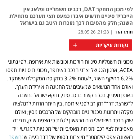
לפי מכון המחקר DAT, רכבים חשמליים ופלאג אין
הייבריד סיניים חדשים איבדו כמעט חצי מערכם מתחילת
השנה; חלק מהסיבות לכך מוכרות היטב גם בישראל
תומר הדר
|
21:28, 28.05.26
+
נקודות עיקריות
מכוניות חשמליות סיניות הולכות וכובשות את אירופה. לפי נתוני 
נפתח בכרטיסייה חדשה
נפתח בכרטיסייה חדשה
נפתח בכרטיסייה חדשה
נפתח בכרטיסייה חדשה
ACEA, ארגון הגג של יצרני הרכב באירופה, מכוניות סיניות תפסו 
6.2% מהיקף השוק, לעומת 3.2% בתקופה המקבילה אשתקד. 
ואולם אחד הנושאים שמעיבים על החגיגה הוא ירידת הערך. 
באופן מעניין, בכל הקשור ברכב סיני, דווקא ישראל נחשבה 
ל"פורצת דרך" זמן רב לפני אירופה, בין היתר הודות לרגולציה 
מקלה ויתרונות טכנולוגיים מובהקים של הרכבים מסין; ואולם 
שוק הרכב הישראלי היה הראשון לגלות כי הצפת שוק, חדירה 
מאסיבית לציי רכב ומכירות מאסיביות של מכוניות למגרשי "יד 
ראשונה אפס קילומטר" מייצרות בסופו של דבר בעיה ש
נחשפה 