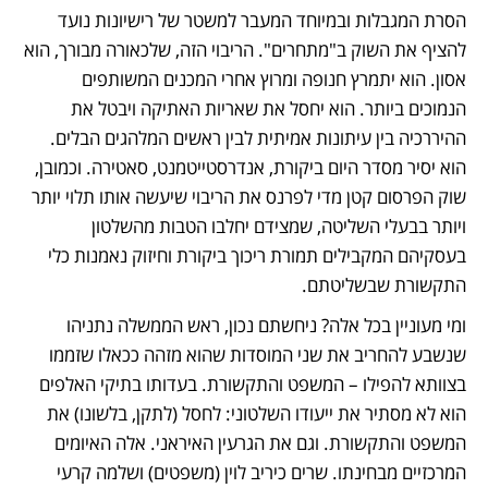
הסרת המגבלות ובמיוחד המעבר למשטר של רישיונות נועד 
להציף את השוק ב"מתחרים". הריבוי הזה, שלכאורה מבורך, הוא 
אסון. הוא יתמרץ חנופה ומרוץ אחרי המכנים המשותפים 
הנמוכים ביותר. הוא יחסל את שאריות האתיקה ויבטל את 
ההיררכיה בין עיתונות אמיתית לבין ראשים המלהגים הבלים. 
הוא יסיר מסדר היום ביקורת, אנדרסטייטמנט, סאטירה. וכמובן, 
שוק הפרסום קטן מדי לפרנס את הריבוי שיעשה אותו תלוי יותר 
ויותר בבעלי השליטה, שמצידם יחלבו הטבות מהשלטון 
בעסקיהם המקבילים תמורת ריכוך ביקורת וחיזוק נאמנות כלי 
התקשורת שבשליטתם.
ומי מעוניין בכל אלה? ניחשתם נכון, ראש הממשלה נתניהו 
שנשבע להחריב את שני המוסדות שהוא מזהה ככאלו שזממו 
בצוותא להפילו – המשפט והתקשורת. בעדותו בתיקי האלפים 
הוא לא מסתיר את ייעודו השלטוני: לחסל (לתקן, בלשונו) את 
המשפט והתקשורת. וגם את הגרעין האיראני. אלה האיומים 
המרכזיים מבחינתו. שרים כיריב לוין (משפטים) ושלמה קרעי 