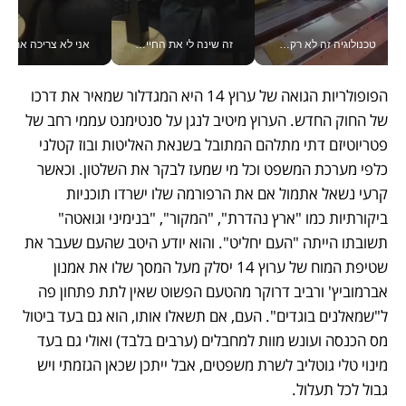
טכנולוגיה זה לא רק בהייטק: גם תעשיית המזון הישראלית מאמצת כלי AI, אוטומציה וניתוח דאטה בזמן אמת
זה שינה לי את החיים: איך עידו איז'ק הופך את הסמארטפון לכלי צילום מקצועי_v
אני לא צריכה את המשרד:
הפופולריות הגואה של ערוץ 14 היא המגדלור שמאיר את דרכו 
של החוק החדש. הערוץ מיטיב לנגן על סנטימנט עממי רחב של 
פטריוטיזם דתי מתלהם המתובל בשנאת האליטות ובוז קטלני 
כלפי מערכת המשפט וכל מי שמעז לבקר את השלטון. וכאשר 
קרעי נשאל אתמול אם את הרפורמה שלו ישרדו תוכניות 
ביקורתיות כמו "ארץ נהדרת", "המקור", "בנימיני וגואטה" 
תשובתו הייתה "העם יחליט". והוא יודע היטב שהעם שעבר את 
שטיפת המוח של ערוץ 14 יסלק מעל המסך שלו את אמנון 
אברמוביץ' ורביב דרוקר מהטעם הפשוט שאין לתת פתחון פה 
ל"שמאלנים בוגדים". העם, אם תשאלו אותו, הוא גם בעד ביטול 
מס הכנסה ועונש מוות למחבלים (ערבים בלבד) ואולי גם בעד 
מינוי טלי גוטליב לשרת משפטים, אבל ייתכן שכאן הגזמתי ויש 
גבול לכל תעלול.