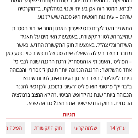
במחלוקת". בממשלת נתניהו, ביקום התקשורתי שקרעי מנסה 
לברוא, המסר הזה אכן בעייתי ושנוי במחלוקת. בדמוקרטיה 
שלהם – עיתונות חופשית היא סכנה שיש למנוע. 
התשדיר נועד לקדם כנס שיערוך הארגון מחר אל מול הסכנות 
שמייצר השלטון לתקשורת. באמצעות האיומים על תאגיד 
השידור וגלי צה"ל. באמצעות חוק התקשורת החדש. כאשר 
מדובר בתשדיר עולה השאלה איזה סוג של חופש ביטוי נפגע כאן 
– הפוליטי, האמנותי או המסחרי? דרגת ההגנה שונה לגבי כל 
אחד מהשלושה: ההגנה הנמוכה יותר תינתן ל'מסחרי' והגבוהה 
ביותר ל'פוליטי'. תשדיר ארגון העיתונאים, למרות שיבוצו 
ב"ברייק" פרסומי הוא פוליטי־רעיוני בתוכנו, ולכן זכאי להגנה 
הגבוהה ביותר שנתונה לחופש הביטוי. זה לא המצב ברגולציה 
הנוכחית. החוק החדש ישפר את המצב? כנראה שלא.
תגיות
ערוץ 14
שלמה קרעי
חוק התקשורת
הפיכה משט