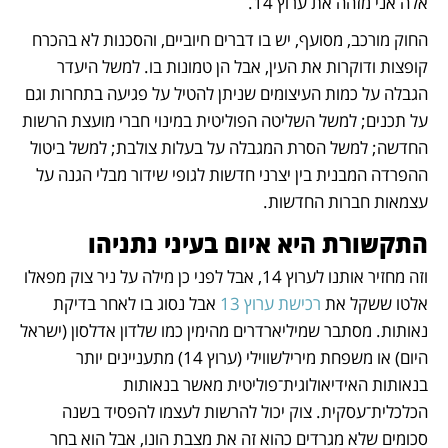
אלה אני מזהה את ערוץ 14.
החוק מורכב, מסועף, יש בו דברים חיוביים, והסכנות לא בהכרח 
קופצות ודוקרות את העין, אבל הן טמונות בו. למשל היעדר 
הגבלה על כמות העיצומים שניתן להטיל על פגיעה בתחרות וגם 
על תכנים; למשל השליטה הפוליטית במינוי חברי מועצת הרשות 
החדשה; למשל הסרת המגבלה על בעלות צולבת; למשל ביטול 
ההפרדה המבנית בין יצרני חדשות לגופי שידור מבלי הגנה על 
עצמאות חברות החדשות.
התקשורת היא איום בעיני נתניהו
וזה מחזיר אותנו לערוץ 14, אבל לפני כן מילה על ניר צוק מפאלו 
אלטו ששקל את 
רכישת ערוץ 13
 אבל נסוג בו לאחר בדיקת 
נאותות. מסתבר שמיליארדרים מהימין כמו שלדון אדלסון (ישראל 
היום) או משפחת מירילשווילי (ערוץ 14) מתעניינים יותר 
בנאותות האידיאולוגית־פוליטית מאשר בנאותות 
הכלכלית־עסקית. צוק יכול להרשות לעצמו להפסיד בשנה 
סכומים שלא מגרדים כהוא זה את מצבת הונו, אבל הוא בחר 