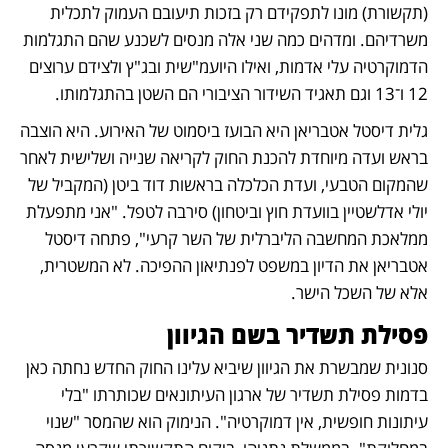
(תקשורת) מונו לתפקידם רק בזכות תיעובם העמוק לתכלית 
משרדיהם. ומדהים כמה שני אלה מנסים לשכנע שהם התגלמות 
הדמוקרטיה עלי אדמות, ואילו היועמ"שית ובג"ץ ולצידם ערוצים 
12 ו־13 וגם תאגיד השידור הציבורי הם השטן בהתגלמותו.  
גלית דיסטל אטבריאן היא הבועז ביסמוט של האירוע. היא הוצבה 
בראש ועדה מיוחדת להכנת החוק לקריאה שנייה ושלישית לאחר 
שהמקום הטבעי, ועדת הכלכלה בראשות דוד ביטן (המקביל של 
יולי אדלשטיין בוועדת חוץ וביטחון) סירבה לטפל. "אני מתפעלת 
ממלאכת המחשבה הליברלית של השר קרעי", פתחה דיסטל 
אטבריאן את הדיון במשפט לפנתיאון ההפיכה. לא המשטרית, 
אלא של השכל הישר.   
פסילת תשדיר בשם הגיוון
סנונית שמבשרת את הגיוון שיביא עלינו החוק החדש נחתה כאן 
בדמות פסילת תשדיר של ארגון העיתונאים שכותרתו "בלי 
עיתונות חופשית, אין דמוקרטיה". הנימוק הוא שהמסר "שנוי 