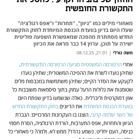
התקשורת החופשית
מאחורי מילים כמו "גיוון", "תחרות" ו"אפס רגולציה"
שעלו היום בדיון בוועדת הכנסת המיוחדת לחוק התקשורת
החדש מסתתרת מהפכה שמאפשרת השפעה פוליטית
ישירה על תוכן. ערוץ 14 כבר מראה את הכיוון
משה גורלי
|
21:01, 08.12.25
אחרי 
הרפורמה המשפטית מגיעה הרפורמה התקשורתית
. 
נפתח בכרטיסייה חדשה
נפתח בכרטיסייה חדשה
נפתח בכרטיסייה חדשה
נפתח בכרטיסייה חדשה
שתיהן נועדו לשרת את ההפיכה המשטרית; שתיהן נועדו 
לקעקע את הסדר הקיים; שתיהן משתמשות במכבסות מלים 
שטומנות את גלולות הרעל עמוק בתוך סיסמאות משובבות כל 
אוזן דמוקרטית וליברלית. כאלה שנשמעו בדיון שפתח היום 
בוועדת הכנסת המיוחדת
 את הדיונים 
בחוק התקשורת החדש 
של השר שלמה קרעי
. הוצגו בו העקרונות המרכזיים: הגברת 
הגיוון והתחרות, אפס התערבות, הורדת הרגולציה, הסרת חסמי 
כניסה, העם יחליט. נשמע נהדר? ממש לא. ולמה? כי מאחורי כל 