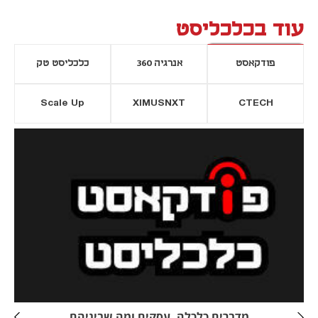
עוד בכלכליסט
פודקאסט
אנרגיה 360
כלכליסט טק
Scale Up
XIMUSNXT
CTECH
יסייה חדשה
נפתח בכרטיסייה חדשה
מדברים כלכלה, עסקים ומה שביניהם