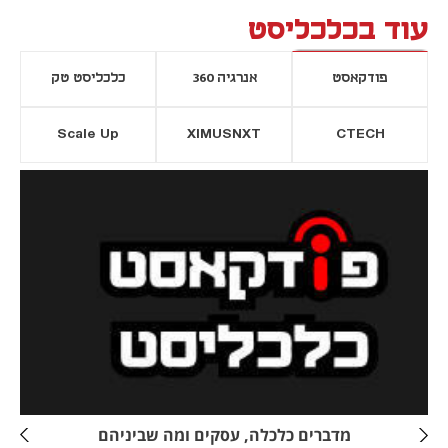
עוד בכלכליסט
פודקאסט
אנרגיה 360
כלכליסט טק
Scale Up
XIMUSNXT
CTECH
יסייה חדשה
נפתח בכרטיסייה חדשה
מדברים כלכלה, עסקים ומה שביניהם