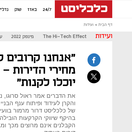
24/7
באזז
שוק
נדל"ן
דף הבית
ועידות
ועידות
The Hi-Tech Effect
פינטק 2022
עת
"אנחנו קרובים 
מחירי הדירות - 
יוכלו לקנות"
את הדברים אמר ראול סרוגו, נ
והקרן לעידוד ופיתוח ענף הבני
של כלכליסט דרור מרמור בוועידת
בהיקף שיווקי הקרקעות הובילה 
הקבלנים אינם מרוצים מכך ומב