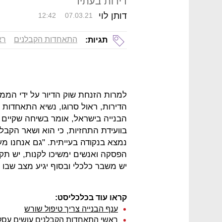
דירות בעתיד
דותן לוי
12:42
07.03.21
התאחדות הקבלנים
רא
תגיות:
למרות הזנחת שוק הדיור על ידי הממ
הדירות, ראול סרוגו, נשיא התאחדות ה
הבנייה בישראל, אומר בשיחה שקיים א
בוועידת התחזיות, כי הוא ושאר הקבלנ
נמצא בנקודה בעייתית. "גם אנחנו מער
הפסקה ואנשים ימשיכו לקנות, יש תקר
יש משבר כלכלי ובסוף יגיע מצב שבו ר
קראו עוד בכלכליסט:
ענף הבנייה צריך טיפול שורש
ראשי התאחדות הקבלנים עושים עסקים