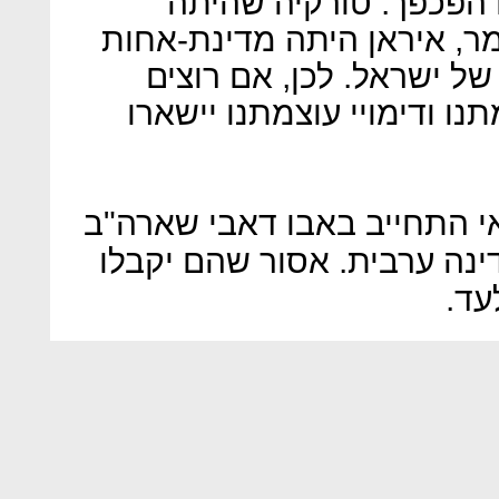
ם הפכפך. טורקיה שהיתה
מר, איראן היתה מדינת-אחות
של ישראל. לכן, אם רוצים
ו ודימויי עוצמתנו יישארו
 התחייב באבו דאבי שארה"ב
סי F35 לאף מדינה ערבית. אסור שהם יקבלו
עד.