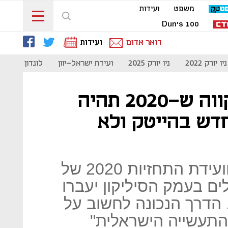
משפט
ועידות
Dun's 100
דואר אדום
ועידות
ניו יורק 2022
ניו יורק 2025
ועידת ישראל-יוון
לונדון 2023
היזם אורן זאב: "אני מקווה ש-2020 תהיה
דש בהייטק ולא
זאב, איש ההון סיכון, אמר בוועידת התחזיות 2020 של
ים בעמק הסיליקון יעברו
. הדרך הנכונה לחשוב על
התעשייה הישראלית"