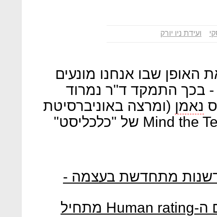
קי
ועידת ניו יורק
 האופן שבו אנחנו מונעים
 - בכך התמקד ד"ר נמרוד
ס
נאמן
(ומרצה באוניברסיטת
תל אביב) בדבריו בוועידת Mind the Tech של "כלכליסט"
דשנות מתחדשת בעצמה -
ד"ר נמרוד קוזלובסקי: "תחום ה-Human rating מתחיל