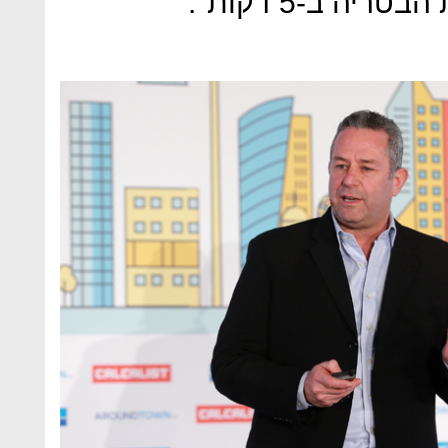
יה ב-5 דקות".