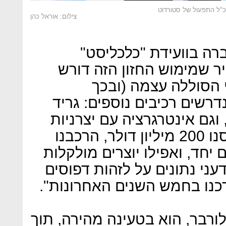
צילום: אוראל כהן
רה בוועידת "כלכליסט"
ר שמימוש החזון הזה דורש
 הסוללה עצמה (ובכך
שים רכיבים נוספים: גריד
גם אינטרגרציה עם יצרניות
הרכב. "וכדי לעשות את זה גייסנו 200 מיליון דולר, הרכבנו
 יחד, ואפילו יוצרים מולקלות
עני נתונים על לזהות דפוסים
כנו בחמש השנים האחרונות".
ורבר, הוא בטעינה מהירה, תוך