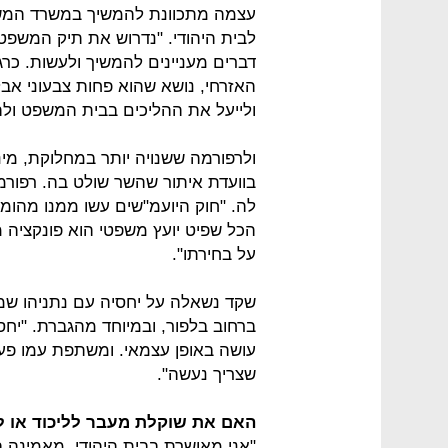
עצמה מתכוונת להמשיך במשרד המשפ
לבית היהודי. "נדרוש את תיק המשפטי
דברים מעניינים להמשיך ולעשות. כרג
האזרחי, נושא שהוא פחות צבעוני אב
ולייעל את ההליכים בבית המשפט ול
ולרפורמה ששנויה יותר במחלוקת, מי
בוועדת איתור שהשר שולט בה. רפורמ
לה. "חוק היועמ"שים עשו ממנו מהומ
הכל שפיט יועץ משפטי הוא פונקציה 
על בחירתו".
שקד נשאלה על יחסיה עם נתניהו שמו
ברחוב בלפור, ובמיוחד מהגברת. "יחסי
עושה באופן עצמאי. ומשתפת עמו פעו
שצריך נעשה".
האם את שוקלת מעבר לליכוד או ל
"אני מאושרת בבית היהודי. מאמינה בש