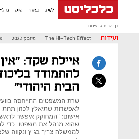
24/7
באזז
שוק
נדל"ן
דף הבית
ועידות
ועידות
The Hi-Tech Effect
פינטק 2022
עת
איילת שקד: "אין 
להתמודד בליכוד
הבית היהודי"
שרת המשפטים התייחסה בוועי
לאפשרות שתיאלץ לכהן תחת ר
אישום: "המחוקק איפשר לראש
שהוא מנהל את משפטו. כדי לה
לממשלה צריך בג"ץ ונקווה שלא