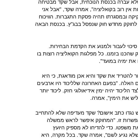
לא עברה בכנסת הנוכחית, אבל שקד מבטיחה
ת אין רוב בקואליציה", אמרה שקד, "אבל אני
קה ובמסגרתו תהיה פסקת התגברות. הוויכוח
לחוקק מחדש חוק שנפסל בבג"ץ. בכנסת הבאה
 סיכוי לעבור ולמנוע את הקדמת הבחירות.
שהכנו בזמנו. כל מפלגות הקואליציה רוצות בו
את ימיה במועד".
ור להטריד את שקד והיא אכן מודאגת, כי היא
ם האלה. "בפעם האחרונה שלליכוד היו ארבעים
ליכוד יהיה ימין אידיאולוגי חזק. ליכוד יותר
יש את הימין", אמרה.
גדו כתב אישום? שקד מעדיפה שלא להתחייב
פשרות זו. "המחוקק איפשר לראש ממשלה
 משפטו. כדי להדיחו לא מספיק היועץ
שלא נגיע לשם", אמרה שקד. בכל מקרה, היא