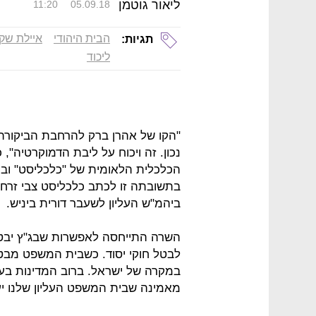
ליאור גוטמן
11:20
05.09.18
הבית היהודי
איילת שק
תגיות:
ליכוד
"הקו של אהרן ברק להרחבת הביקורת 
נכון. זה ויכוח על ליבת הדמוקרטיה"
הכלכלית הלאומית של "כלכליסט" ובנ
בתשובתה זו לכתב כלכליסט צבי זרחי
ביהמ"ש העליון לשעבר דורית ביניש.
השרה התייחסה לאפשרות שבג"ץ יבטל 
לבטל חוקי יסוד. כשבית המשפט מבטל
במקרה של ישראל. ברוב המדינות בעו
מאמינה שבית המשפט העליון שלנו י