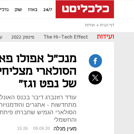
24/7
באזז
שוק
נדל"ן
דף הבית
ועידות
ועידות
The Hi-Tech Effect
פינטק 2022
עת
מנכ"ל אפולו פאו
הסולארי מצליחי
של נפט וגז"
עודד רוזנברג דיבר בכנס האונליי
מתחדשות - אתגרים והזדמנויות
הסולארי הגמיש שחברתו פיתחה
והחשמלי
מעין מנלה
15:26
09.09.20