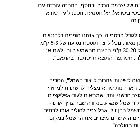
 של יצרנית הרכב. בנוסף, החברה עובדת עם
ישי בישראל, על הטמעת הטכנולוגיה שהיא
 זה.
ס לגודל הבטרייה, כך אנחנו הופכים רלבנטיים
יותר. למכוניות קטנות, שיש להן גג קטן מאוד, נוכל לייצר תוספת נסיעה של 5-3 ק"מ
ביום, ובמכוניות גדולות אפשר להגיע ל-30-20 ק"מ בחינם מהשמש ביום. לשם אנו
לות תשתפר והתוצאות ישתפרו בהתאם".
וואה לשיטות אחרות לייצור חשמל", הסביר
ם האחרונות שהוא מצליח להשתוות למחירי
צר חדשני יותר, שמתאים לעוד אפליקציות,
וחשמל שמגיע בנקודה שבה צריך אותו -
שמל בהן זול, אבל צריך להוליך אותו לבתים
יים הוא שהם מיצרים את החשמל במקום
יות ההולכה".