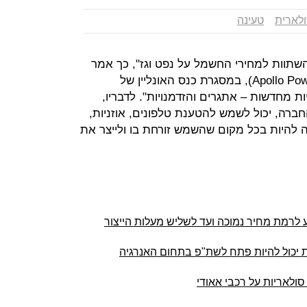
ולארית
טעינה
שתוות למחירי החשמל על נפט וגז", כך אמר
עודד רוזנברג, מנכ"ל אפולו פאוור (Apollo Power), במסגרת כנס האונליין של
ות מחדשות – אתגרים והזדמנויות". לדבריו,
רה, יכול לשמש להטענת טלפונים, אוזניות,
צה להיות בכל מקום שהשמש זורחת בו ולייצר את
 לרמת מחיר נמוכה ועד לשליש מעלות הייצור
ת יכול להיות פתח לשת"פ בתחום האנרגיה
סולאריות על רכבי אאודי