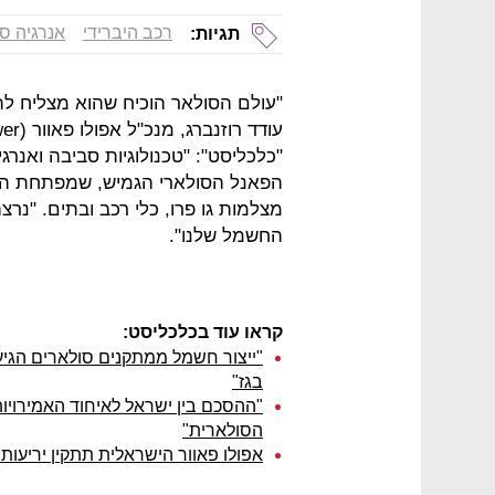
רכב היברידי
אנרגיה ס
תגיות:
"עולם הסולאר הוכיח שהוא מצליח לה
"כלכליסט": "טכנולוגיות סביבה ואנרגי
הפאנל הסולארי הגמיש, שמפתחת החב
מצלמות גו פרו, כלי רכב ובתים. "נר
החשמל שלנו".
קראו עוד בכלכליסט:
"ייצור חשמל ממתקנים סולארים הגיע
בגז"
"ההסכם בין ישראל לאיחוד האמירויו
הסולארית"
אפולו פאוור הישראלית תתקין יריעות 