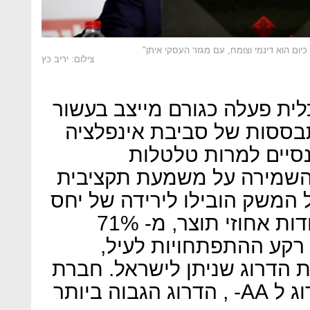
כיום הוא דינמי וצומח, עם מגזר העסקי איתן"
צילום: יריב כץ
לית פעלה כגורם מייצב בעשור
בססות של סביבת אינפלציה
נסיים למרות טלטלות
 השמירה על משמעת תקציבית
המשק הובילו לירידה של יחס
החוב הציבורי ברוטו ב- 10 נקודות אחוזי תוצר, מ- 71%
תוצר. על רקע ההתפתחויות לעיל,
 הדרוג שניתן לישראל. חברת
S&P לדוגמה העלתה את הדרוג ל AA- , הדרוג הגבוה ביותר