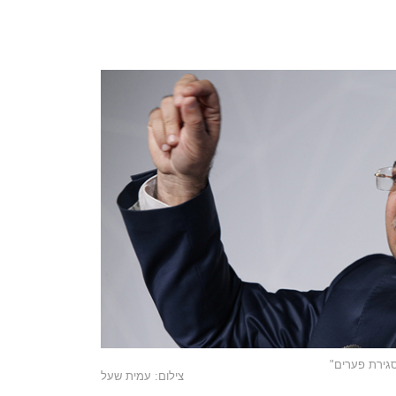
סגירת פערים"
צילום: עמית שעל