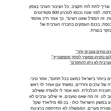
צריך לתת לזה תקציב. כל הציבור הערבי בצפון
חייב את זה. אנו משוועים לנושאי ההנדסה. לפני שנה נכנסו לטכניון 600 סטודנטים
ודנטיות ערביות. זה המודל שאנו רוצים", כך אמר ח"כ אחמד
הכנסת, בכנס העסקים בחברה הערבית של
וקר בנצרת.
ם נוחים וטובים יותר"
לום נתניהו ממשיך לפחד מסמוטריץ'"
הערבית לא ניתן להתקדם"
ם ביותר בישראל כמעט בכל תחום", אמר טיבי.
ודה של ערבים וחרדים, נפשתי עם אמיר לוי ראש
וכנית הכלכלית. הוא אמר לי ולוועדה ששילוב
לנו. זה מה שאנו טוענים. אי שילוב ערבים לא
רק פוגע בנו בחברה הערבית אלא פוגע במשק הישראלי כולו - בכ-40 מיליארד שקל
שב-2010 שמעתי על סגירת פערים. הממשלה לא התייחסה ברצינות