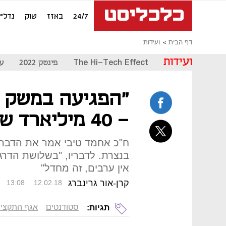
24/7
באזז
שוק
נדל"ן
דף הבית
ועידות
ועידות
The Hi-Tech Effect
פינטק 2022
עת
"הפגיעה במשק מ
- 40 מיליארד שקל בשנה"
ח"כ אחמד טיבי אמר את הדבר
בנצרת. לדבריו, "בשלושת הדרג
אין ערבים, זה מחדל"
קרן-אור גרינברג
13:08
12.02.18
סטודנטים
אגף התקציב
תגיות: