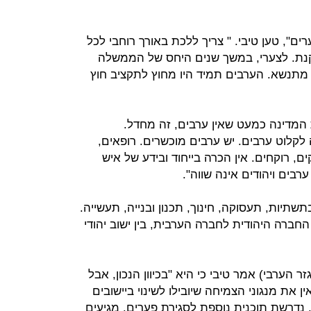
ים", טען טיבי. " צריך ללכת באורך רוחבי לכל
נת. לצערי, במשך שנים היחס של הממשלה
 מתנשא. הערבים תמיד היו מחוץ לתקציב חוץ
המדינה כמעט שאין ערבים, זה מחדל.
קלוט ערבים. יש ערבים מוכשרים. רופאים,
ם, רוקחים. אין הכרה בייחוד ובידע של איש
רבים ויהודים אינה שווה".
תיות, תעסוקה, חינוך, תכנון ובנייה, תעשייה.
החברה היהודית לחברה הערבית, בין ישוב יהודי
החומש למגזר הערבי) אמר טיבי כי היא "בכיוון הנכון, אבל
ין את מנגוני הצמיחה שיובילו לשינוי ביישובים
. נדרשת תוכנית נוספת לסגירת פערים. מגיעים