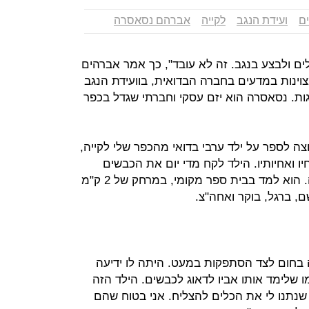
ם
ועידת הנגב
לקייה
אברהם נסאסרה
ים ולבצע בנגב. זה לא עובד", כך אמר אברהים
וינות במדעים בחברה הבדואית, בוועידת הנגב
ות. נסאסרה הוא יזם עסקי וחברתי שגדל בכפר
צה לספר על ילד ערבי בדואי מהכפר שלי לקייה,
נשוי לשלוש נשים, גדל עם 32 אחיו ואחיותיו. הילד לקח מדי יום את הכבשים
למרעה כדי לדאוג לפרנסת המשפחה. הוא למד בבית ספר מקומי, במרחק של 2 ק"מ
, ברגל, בוקר ואחה"צ.
ה בחום לצד הסתפקות במעט. היתה לו ידיעה
 שלימד אותו אביו לדאוג לכבשים. הילד הזה
ם שנתנו לי את הכלים להצליח. אני בטוח שהם