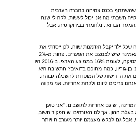
 שהשתתף בכנס צמיחה בחברה הערבית
ללקייה חשבתי מה אני יכול לעשות. לקח לי שנה
מגזר הבדואי, נלחמתי בבירוקרטיה, אבל
 שכל ילד יקבל הזדמנות שווה, לכן ייסדתי את
מרכז תמר יחד עם קבוצת אנשים שמאמינה שיש לצמצם את הפערים. פחות מ-2%
תלמידים בדואים לומדים 5 יח"ל מתמטיקה, לעומת 16% בממוצע הארצי. ב-2016 היו
ונ' בן-גוריון, כמה מתוכם בדואים? התשובה היא
אם את הדרישות של המוסדות להשכלה גבוהה.
נו צריכים ליזום ולקחת אחריות. אני מקווה
דינה, יש גם אחריות לתושבים. "אני טוען
 בעלת ההון. אך לנו האזרחים יש תפקיד חשוב,
 אבל גם לבקש מעצמנו יותר מעורבות ויותר