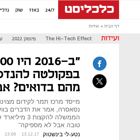
24/7
באזז
שוק
נדל"ן
דף הבית
ועידות
ועידות
The Hi-Tech Effect
פינטק 2022
עת
בפקולטה להנדסה 
מהם בדואים? אפ
מייסד מרכז תמר לקידום מצוי
נסאסרה, אמר את הדברים בווע
הממשלה להקצו
טובה אבל לא מספיקה"
נטע-לי בינשטוק
13:09
13.12.17