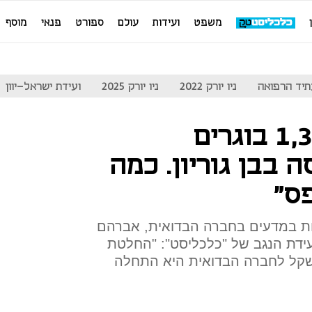
משפט
ועידות
עולם
ספורט
פנאי
מוסף
יד הרפואה
ניו יורק 2022
ניו יורק 2025
ועידת ישראל-יוון
"ב-2016 היו 1,300 בוגרים
בבן גוריון. כמה
ס"
נות במדעים בחברה הבדואית, אברהם
ידת הנגב של "כלכליסט": "החלטת
ת 3 מיליארד שקל לחברה הבדואית היא התחלה