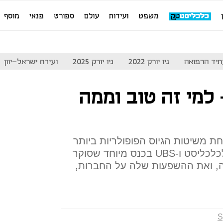
משפט
ועידות
עולם
ספורט
פנאי
מוסף
יד הרפואה
ניו יורק 2022
ניו יורק 2025
ועידת ישראל-יוון
למי זה טוב וממה
ה-Spac הפכו לאחת משיטות הגיוס הפופולריות ביותר
בקרב חברות הייטק? הצטרפו לכלכליסט ו-UBS בכנס מיוחד שסוקר
ה, ואת ההשפעות שלה על החברות,
S