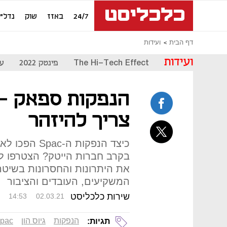
24/7
באזז
שוק
נדל"ן
דף הבית
ועידות
ועידות
The Hi-Tech Effect
פינטק 2022
עת
הנפקות ספאק - 
צריך להיזהר
כיצד הנפקות 
את היתרונות והחסרונות בשיט
המשקיעים, העובדים והציבור
שירות כלכליסט
14:53
02.03.21
הנפקות
גיוס הון
pac
תגיות: