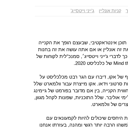
ך
קניות אונליין
ג'ייני וייטסייג'
 תוכן אינטראקטיבי, שבעצם הופך את הקנייה
ת זה אונליין או אם אתה עושה את זה בחנות
לדברי ג'ייני וייטסייג׳, סמנכ"לית לקוחות של
שותף של אקו, דיברו עם הגר רבט מכלכליסט על
ת סרטוני וידאו. אקו מייצרת עבור וולמארט שלל
וית הקנייה, בין אם מדובר בפורמט של גיימינג
מי אוליבר. שלל התוכניות, שפונות לקהל מגוון,
רים של וולמארט.
 היחסים שיכולים להיות לקמעונאים עם
שהו הרבה יותר רגשי ומהנה, בעזרתו אנחנו