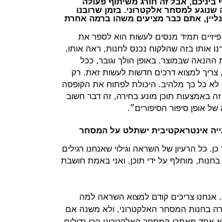
 ביניכם, אבל זה חורג משיתוף פעולה
שנוגע למסחר אלקטרוני. בזמן שרובנו
ונליין, אתם כבר מציעים משהו ברמה אחרת
 פיזיים תמיד מנסים לעשות הוא לספר את
ו אותו בזה שהלקוח נכנס לחנות, ראה אותו,
ת ההנאה שבמוצר. באופן הולך וגובר, ככל
צריך למצוא דרכים חדשות לעשות זאת. רק
ה לא כל כך מלהיב. היכולת לפתוח את הקופסה
ל זה באמצעות תוכן מונע בחירה, זה דבר חשוב
ל אופן סיפור הסיפורים״.
ייה אינטראקטיבית ישתלט על המסחר
כן. כל הרעיון של השראה וגילוי שאנחנו רגילים
 בחנות, מוחלף על ידי תוכן, ואני באמת חושבת
ם. אנחנו צריכים קודם למצוא השראה למה
ורה בחנות המסחר האלקטרוני, ולא משנה אם
יא אחד מאתרי המסחר האלקטרוני הכי גדולים,