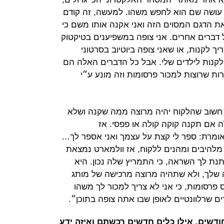
ל 99% ממה שאתה עושה שם הוא לחפש משהו. למעשה, זה קודם
 את הדגם המסוים הזה ואני אקנה אותו משם כי
 דברים אחרים. אני צופה במשפיענים בטיקטוק
ך לקנות, או שאני צופה ביוטיוב בסרטוני
קנות לילדים שלי. אבל כל הדברים האלה הם
ת שרוצות למכור פרסומות וזה מונע ע״י
חשוב שהלקוח יהיה מרוצה ממה שקנה ושלא
 אם תקנה קוקה קולה או פפסי. אז
ומרת: ספר לי קצת על עצמך ואני אספר לך…
מלהיבים ומהנים ללקוח, אז וולמארט נמצאת
נת לך השראה, כי התמריץ שלה נכון. היא
שלך, ולא שתהיה מרוצה מרכישה של מותג
ס פרסומות, כי אני לא צריך למכור לך משהו
ם שרלוונטיים לאופן שבו אתה צופה בתוכן״.
דשים, אילו כלים חדשים רכשתם ואיזה ידע