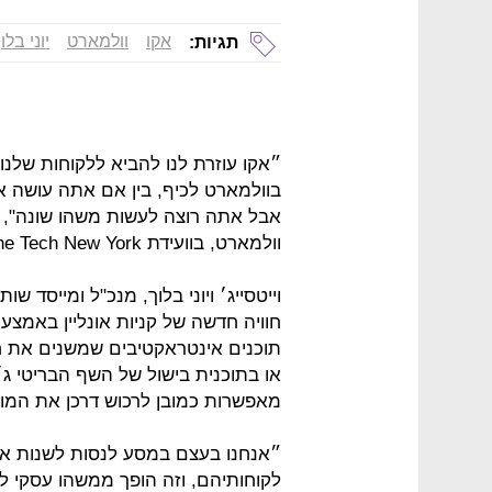
אקו
וולמארט
יוני בלו
תגיות:
״אקו עוזרת לנו להביא ללקוחות שלנו
בוולמארט לכיף, בין אם אתה עושה א
אבל אתה רוצה לעשות משהו שונה", כך 
וולמארט, בוועידת Mind the Tech New York של כלכליסט 2020.
וייטסייג׳ ויוני בלוך, מנכ"ל ומייסד 
חוויה חדשה של קניות אונליין באמצעו
תוכנים אינטראקטיבים שמשנים את חוו
או בתוכנית בישול של השף הבריטי ג׳י
מאפשרות כמובן לרכוש דרכן את המוצ
״אנחנו בעצם במסע לנסות לשנות את
לקוחותיהם, וזה הופך ממשהו עסקי למ