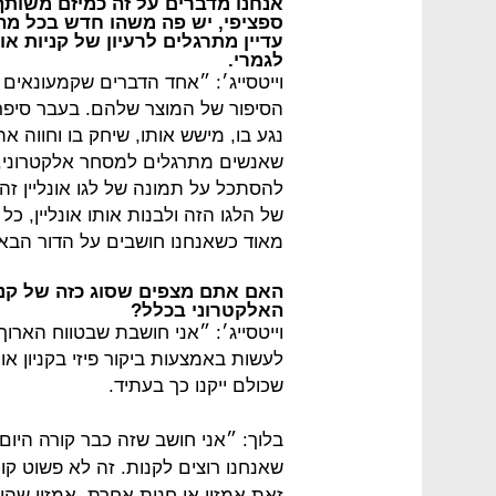
אנחנו מדברים על זה כמיזם משותף
ספציפי, יש פה משהו חדש בכל מה 
עדיין מתרגלים לרעיון של קניות א
לגמרי.
וייטסייג׳: ״אחד הדברים שקמעונאים
הסיפור של המוצר שלהם. בעבר סיפרנ
נגע בו, מישש אותו, שיחק בו וחווה א
שאנשים מתרגלים למסחר אלקטרוני, 
להסתכל על תמונה של לגו אונליין ז
של הלגו הזה ולבנות אותו אונליין, כ
מאוד כשאנחנו חושבים על הדור הבא ש
האם אתם מצפים שסוג כזה של קנ
האלקטרוני בכלל?
וייטסייג׳: ״אני חושבת שבטווח הארוך 
לעשות באמצעות ביקור פיזי בקניון או
שכולם ייקנו כך בעתיד.
בלוך: ״אני חושב שזה כבר קורה היו
שאנחנו רוצים לקנות. זה לא פשוט ק
זאת אמזון או חנות אחרת. אמזון שה