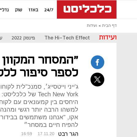
24/7
באזז
שוק
נדל"ן
דף הבית
ועידות
ועידות
The Hi-Tech Effect
פינטק 2022
עת
"המסחר המקוון 
לספר סיפור ללק
Tech New York של 
היחסים בין קמעונאים עם לקוח
למשהו הרבה יותר רגשי ומהנה".
אקו, "אנחנו משתמשים בבידור 
להפיח חיים במסחר״
הגר רבט
16:59
17.11.20