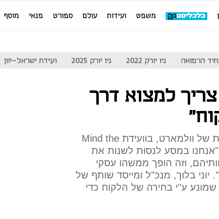
משפט
ועידות
עולם
ספורט
פנאי
מוסף
יד הרפואה
ניו יורק 2022
ניו יורק 2025
ועידת ישראל-יוון
צריך למצוא דרך
וח"
ג'ייני וייטסייג׳, סמנכ"לית לקוחות של וולמארט, בוועידת Mind the
כלכליסט: "אנחנו במסע לנסות לשנות את
ותיהם, וזה הופך ממשהו עסקי
 יוני בלוך, מנכ"ל ומייסד שותף של
שמונע ע"י בחירה של הלקוח כדי