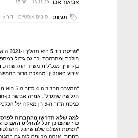
אביאור אבו
15:08
16.11.20
סיבים אופטיים
דור 5
תגיות:
"פריסת 
הולכת ומתרחבת וכך גם גידול במספר
בן-חורין, מנכ"לית משרד התקשורת, 
אירוע האונליין "מהפכת הדור החמישי 
"המעבר מהד
הגלישה שתגדל", אמרה אבישר בן-חור
כניסת הדור ה-5 הן מאקרו על הכלכלה הישראלית והן עידן דיגיטלי חדש".
למה שלא תדרשו מהחברות לפרסם
כדי שהצרכן יוכל להחליט האם כדאי לו לרכ
"תפיסת העולם שלנו שהכלי הרגולטורי
תחרות. אנחנו מכוונים לזה גם במגזר 