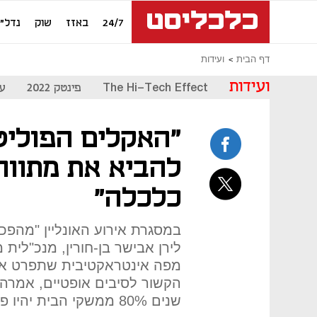
24/7
באזז
שוק
נדל"ן
דף הבית
ועידות
ועידות
The Hi-Tech Effect
פינטק 2022
עת
"האקלים הפוליט
להביא את מתווה
כלכלה"
במסגרת אירוע האונליין "מהפכ
לירן אבישר בן-חורין, מנכ"לי
מפה אינטראקטיבית שתפרט את
שנים 80% ממשקי הבית יהיו פרוסים