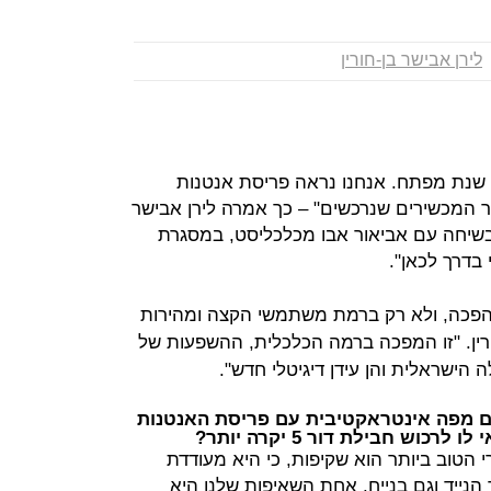
לירן אבישר בן-חורין
דור 5 היא תהליך ו-2021 היא שנת מפתח. אנחנו נראה פריסת אנטנות
 המכשירים שנרכשים" – כך אמרה לירן אבישר
בשיחה עם אביאור אבו מכלכליסט, במסגרת
בדרך לכאן".
ור ה-4 לדור ה-5 הוא מהפכה, ולא רק ברמת משתמשי הקצה ומהירות
ין. "זו המפכה ברמה הכלכלית, ההשפעות של
 מפה אינטראקטיבית עם פריסת האנטנות
וש חבילת דור 5 יקרה יותר?
 הטוב ביותר הוא שקיפות, כי היא מעודדת
הנייד וגם בנייח. אחת השאיפות שלנו היא