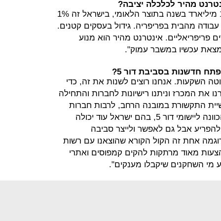
טרנט מהיר לכלכלה יציבה?
"מחקרים בעולם מראים עלייה של 10 מיליארד בשנה בתוצר הלאומי, בישראל זה 1%
גידול של 3% בתעסוקה. 2 ימי עבודה מהבית בפריפריה. גידול בעסקים קטנים.
 באזורים פריפריאליים. אינטרנט מהיר הוא מנוע
צאת עכשיו במשבר עמוק".
ח חדשנות בסביבת דור 5?
טה השקעות. אנחנו רוצים לשנות את זה, כדי
נו את המכרז וניתנו רישיונות לחברות והתחילה
שיית התקשורת במובנה הרחב, לרבות חברות
הזנק ומשקיעים, להיכנס להשקעת. הכוונה ליישומי דור 5, בהם ישראל עוד יכולה
 להפריע אבל גם לאפשר ולייצר סביבה
דוגמה אחת זה הקול הקורא שהוצאנו עם רשות
הצעות מאוד מרתקות להקים קמפוסים ואתרי