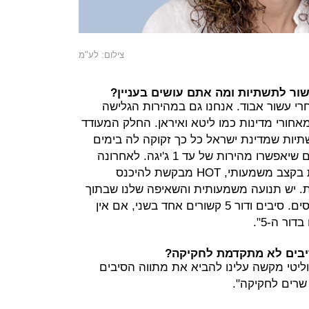
צילום: לע"מ
ור לתשתיות ומה אתם עושים בעניין?
רי עשור אבוד. אנחנו גם במהירות הגלישה
אחורי מדינות כמו ליטא ואיראן. החלק המעודד
יות שמדינת ישראל כל כך זקוקה לה בימים
אלה. ראשית מתווה הסיבים האופטיים שיאפשרו מהירות של עד 1 ג'יגה. לאחרונה
בזק הודיעה שתפרוס מיליון משקי בית בקצב משמעותי, HOT מבקשת להיכנס
יבים, פרטנר ו-IBC פורסות. יש תנועה משמעותית והשאיפה שלנו שבתוך
4 שנים נראה 80% ממשקי הבית פרוסים. סיבים ודור 5 קשורים אחד בשני, אם אין
ור ה-5".
בים לא מתקדמת לחקיקה?
וליטי מקשה עלינו להביא את מתווה הסיבים
שרים לחקיקה".