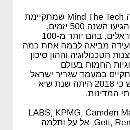
לוועידת החדשנות והטכנולוגיה Mind The Tech שמתקיימת
בלונדון זאת הפעם השלישית, הגיעו השנה 500 יזמים,
משקיעים ובכירים בריטיים וישראלים, בהם יותר מ-100
עידה מביאה לבמה אחת כמה
ות הטכנולוגיה וההון סיכון
וגיות החמות בעולם
תקיים במעמד שגריר ישראל
בבריטניה, מארק רגב, שהדגיש כי 2018 היתה שנת שיא
י המדינות.
נערכת בשיתוף LABS, KPMG, Camden Market,
Gett, Remagine, UK Israel Tech Hub, אל על ותלמה