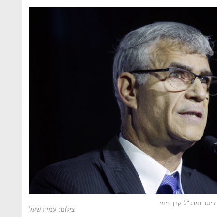
ייסד ומנכ"ל קרן פימי
צילום: עמית שעל