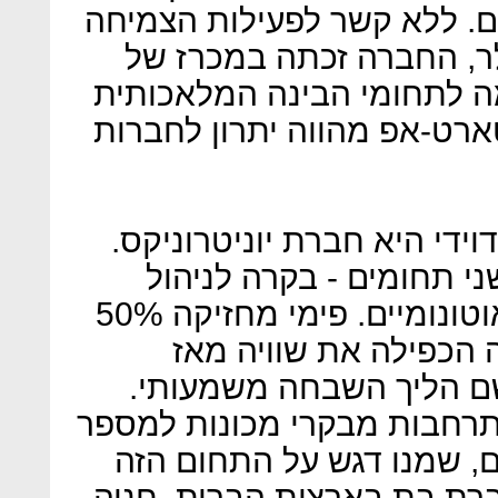
הפכת ה-IOT בעולם. ללא קשר לפעילות הצמיחה
20 מיליון דולר, החברה זכתה במכרז של
 לתחומי הבינה המלאכותית
 סטארט-אפ מהווה יתרון לחברות
די היא חברת יוניטרוניקס.
ני תחומים - בקרה לניהול
מערכות אוטומטיות וחניונים אוטונומיים. פימי מחזיקה 50%
סד 22%. החברה הכפילה את שוויה מאז
שם הליך השבחה משמעותי.
תרחבות מבקרי מכונות למספר
ם, שמנו דגש על התחום הזה
ת בת בארצות הברית. חניה