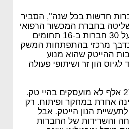
ו רוכשים שליטה ב-4 חברות חדשות בכל שנה", הסביר
השליטה בחברת המכשור הרפואי
של טבע. אנחנו שולטים כיום על 30 חברות ב-16 תחומים
נדבך מרכזי בהתפתחות המשק
בות ההייטק שהוא מנוע
גיוס הון זר ושיתופי פעולה
"מתוך 360 אלף מועסקים, 270 אלף לא מועסקים בהיי טק.
נה אחרת במחקר ופיתוח. רק
 לתעשיית הנון הייטק. אבל
חה והשרידות של החברות