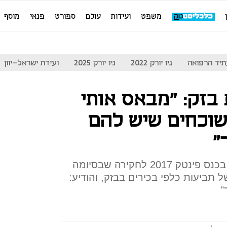
משפט
ועידות
עולם
ספורט
פנאי
מוסף
יד הרפואה
ניו יורק 2022
ניו יורק 2025
ועידת ישראל-יוון
בזק: "מבאס אותי
וכחים שיש להם
"
ראש רשות ניירות ערך התייחס בכנס פינטק 2017 לחקירה שבסיומה
תביעות כלפי בכירים בבזק, והודיע:
"