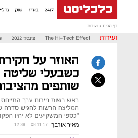
24/7
באזז
שוק
נדל"ן
דף הבית
ועידות
ועידות
The Hi-Tech Effect
פינטק 2022
עת
האוזר על חקירת 
כשבעלי שליטה ש
שותפים מהציבור
המליצה הרשות להגיש סדרה של 
"כספי המשקיעים לא יהיו הפקר
מאיר אורבך
12:38
08.11.17