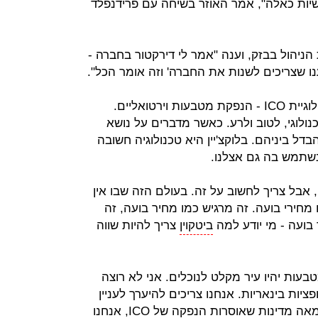
יות כאלה", אמר האוזר בשיחה עם פרידנפלד
הניהול בבזק, וענה "אמר לי דירקטור בחברה -
ו שצריכים לשנות את החברה' וזה אומר הכל".
בהמשך השיחה התייחס האוזר לטכנולוגיית ICO - הנפקת מטבעות וירטואליים.
נולוגי, לטוב ולרע. כאשר מדברים על נושא
בדל ביניהם. בלוקצ'יין היא טכנולוגיה חשובה
נשתמש בה גם אצלנו.
 אבל צריך לחשוב על זה. בעולם הזה שבו אין
מחירי בועה. זה מרגיש כמו מחיר בועה, זה
בועה - מי יודע למה
ביטקוין
צריך להיות שווה
טבעות יהיו עיר מקלט לנוכלים. אני לא רוצה
ות בינאריות. אנחנו צריכים להיערך לעניין
הזה, ומיניתי צוות לתחום. בעולם יש מאה מדינות שאוסרות הנפקה של ICO, אנחנו