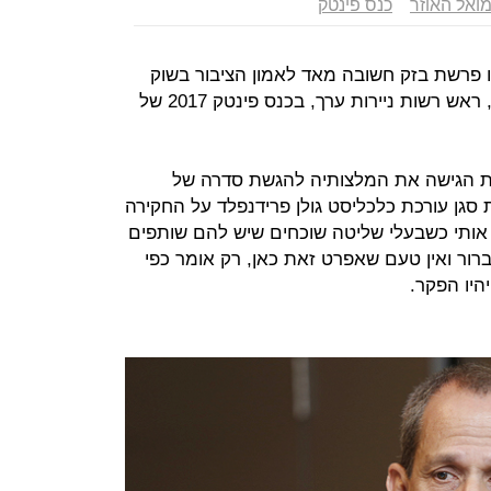
ואל האוזר
כנס פינטק
 פרשת בזק חשובה מאד לאמון הציבור בשוק
ההון". אמר הבוקר (ד') שמואל האוזר, ראש רשות ניירות ערך, בכנס פינטק 2017 של
ת הגישה את המלצותיה להגשת סדרה של
גן עורכת כלכליסט גולן פרידנפלד על החקירה
אותי כשבעלי שליטה שוכחים שיש להם שותפים
ור ואין טעם שאפרט זאת כאן, רק אומר כפי
יו הפקר.