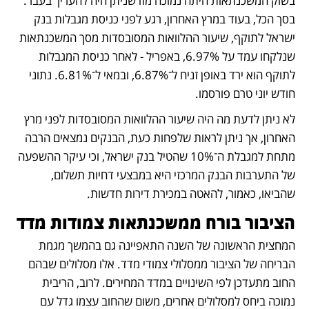
בשוק המשכנתאות היתה נמוכה מזו שניתן היה להעריך בעבר. 
בסך הכל, בעוד במרץ האחרון, רגע לפני כניסת מגבלות בנק 
ישראל לתוקף, שיעור ההלוואות המסובסדות מסך המשכנתאות 
שנלקחו עמד על 6.97%, באפריל - לאחר כניסת המגבלות 
לתוקף הוא ירד באופן זניח ל־6.87%, ובמאי ל־6.81%. נתוני 
חודש יוני טרם פורסמו.
לא ניתן לדעת מה היה שיעור ההלוואות המסובסדות לפני מרץ 
האחרון, אך ניתן לראות שלפחות כעת, הבנקים נמצאים הרבה 
מתחת למגבלת ה־10% שהטיל בנק ישראל, וכי עיקר ההשפעה 
של התערבות הבנק המרכזי היא במבצעי דחיות תשלום, 
שהביאו, כאמור, להאטה במכירת דירות חדשות.
הציבור בורח ממשכנתאות צמודות מדד
המחצית הראשונה של השנה התאפיינה גם בהמשך מגמת 
הבריחה של הציבור ממסלולי צמודי מדד. אלו מסלולים שבהם 
החוב מתעדכן לפי השינויים במדד המחירים. לרוב, הריבית 
נמוכה ביחס למסלולים אחרים, משום שהחוב עצמו גדל עם 