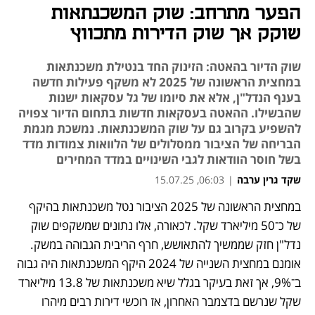
הפער מתרחב: שוק המשכנתאות
שוקק אך שוק הדירות מתכווץ
שוק הדיור בהאטה: הזינוק החד בנטילת משכנתאות
במחצית הראשונה של 2025 לא משקף פעילות חדשה
בענף הנדל"ן, אלא את סיומו של גל עסקאות ישנות
שהבשילו. ההאטה בעסקאות חדשות בתחום הדיור צפויה
להשפיע בקרוב גם על שוק המשכנתאות. נמשכת מגמת
הבריחה של הציבור ממסלולים של הלוואות צמודות מדד
בשל חוסר הוודאות לגבי השינויים במדד המחירים
שקד גרין ערבה
|
06:03, 15.07.25
במחצית הראשונה של 2025 הציבור נטל משכנתאות בהיקף 
נפתח בכרטיסייה חדשה
של כ־50 מיליארד שקל. לכאורה, אלו נתונים שמשקפים שוק 
נדל"ן חזק שממשיך להתאושש, חרף הריבית הגבוהה במשק. 
אומנם במחצית השנייה של 2024 היקף המשכנתאות היה גבוה 
ב־9%, אך זאת בעיקר בגלל שיא משכנתאות של 13.8 מיליארד 
שקל שנרשם בדצמבר האחרון, אז רוכשי דירות רבים מיהרו 