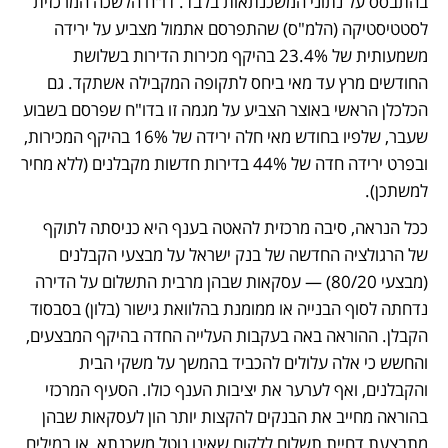
בהתבסס על נתוני המשכנתאות בלבד. דו"ח הלשכה המרכזית 
לסטטיסטיקה (הלמ"ס) שהתפרסם אתמול מצביע על ירידה 
משמעותית של 23.4% בהיקף מכירות הדירות בשלושת 
החודשים מרץ עד מאי ביחס לתקופה המקבילה אשתקד. גם 
הכלכלן הראשי באוצר הצביע על מגמה זו בדו"ח שפרסם בשבוע 
שעבר, שלפיו בחודש מאי חלה ירידה של 16% בהיקף המכירות, 
ובפרט ירידה חדה של 44% בדירות חדשות מקבלנים (ללא מחיר 
למשתכן).
ככל הנראה, סיבה מרכזית להאטה בענף היא כניסתה לתוקף 
של הרגולציה החדשה של בנק ישראל על מבצעי הקבלנים 
(מבצעי 80/20) — עסקאות שבהן מרבית התשלום על הדירה 
נדחתה לסוף הבנייה או ממומנת בהלוואת גישור (בלון) בסבסוד 
הקבלן. ההוראה באה בעקבות העלייה החדה בהיקף המבצעים, 
והחשש כי אלה עלולים להכביד בהמשך על משקי הבית 
והקבלנים, ואף לערער את יציבות הענף כולו. הסעיף המרכזי 
בהוראה מחייב את הבנקים להקצות יותר הון לעסקאות שבהן 
מתבצעת דחיית תשלום ללקוח שאינו נוטל משכנתא, או במילים 