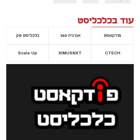
עוד בכלכליסט
פודקאסט
אנרגיה 360
כלכליסט טק
Scale Up
XIMUSNXT
CTECH
יסייה חדשה
נפתח בכרטיסייה חדשה