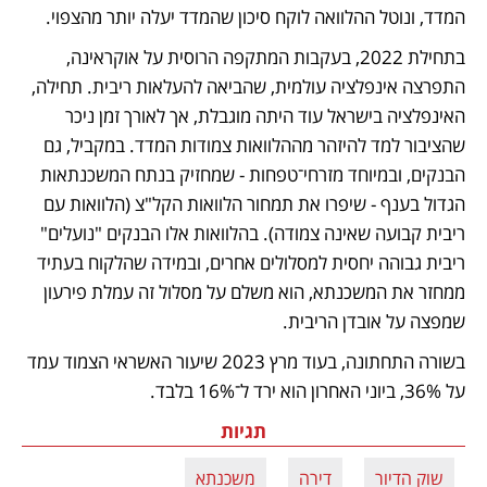
המדד, ונוטל ההלוואה לוקח סיכון שהמדד יעלה יותר מהצפוי.
בתחילת 2022, בעקבות המתקפה הרוסית על אוקראינה, 
התפרצה אינפלציה עולמית, שהביאה להעלאות ריבית. תחילה, 
האינפלציה בישראל עוד היתה מוגבלת, אך לאורך זמן ניכר 
שהציבור למד להיזהר מההלוואות צמודות המדד. במקביל, גם 
הבנקים, ובמיוחד מזרחי־טפחות - שמחזיק בנתח המשכנתאות 
הגדול בענף - שיפרו את תמחור הלוואות הקל"צ (הלוואות עם 
ריבית קבועה שאינה צמודה). בהלוואות אלו הבנקים "נועלים" 
ריבית גבוהה יחסית למסלולים אחרים, ובמידה שהלקוח בעתיד 
ממחזר את המשכנתא, הוא משלם על מסלול זה עמלת פירעון 
שמפצה על אובדן הריבית.
בשורה התחתונה, בעוד מרץ 2023 שיעור האשראי הצמוד עמד 
על 36%, ביוני האחרון הוא ירד ל־16% בלבד.
תגיות
שוק הדיור
דירה
משכנתא