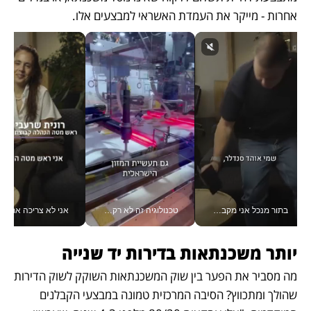
אחרות - מייקר את העמדת האשראי למבצעים אלו.
בתור מנכל אני מקבל מאות החלטות ביום, וה- Galaxy Z Fold8 Ultra עוזר לי לחתוך אותן מהר יותר_v
טכנולוגיה זה לא רק בהייטק: גם תעשיית המזון הישראלית מאמצת כלי AI, אוטומציה וניתוח דאטה בזמן אמת
אני לא צריכה את המשרד:
יותר משכנתאות בדירות יד שנייה
מה מסביר את הפער בין שוק המשכנתאות השוקק לשוק הדירות 
שהולך ומתכווץ? הסיבה המרכזית טמונה במבצעי הקבלנים 