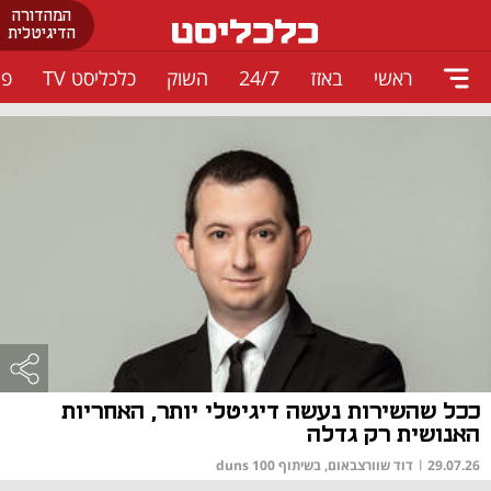
המהדורה
הדיגיטלית
ראשי
באזז
24/7
השוק
כלכליסט TV
פו
ככל שהשירות נעשה דיגיטלי יותר, האחריות
האנושית רק גדלה
29.07.26
|
דוד שוורצבאום, בשיתוף duns 100