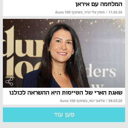
המלחמה עם איראן
11.03.26
|
חוסין עלי זגייר, בשיתוף duns 100
שאגת הארי של הטייסות היא ההשראה לכולנו
08.03.26
|
טלאור ינאי, בשיתוף duns 100
טען עוד