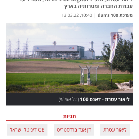
עבודת החברה ומטרותיה בארץ
מערכת dun's 100
|
10:40, 13.03.22
ליאור עטרת - דאנס 100
(
טל אזולאי
)
תגיות
ליאור עטרת
דן אנד ברדסטריט
GE דיגיטל ישראל