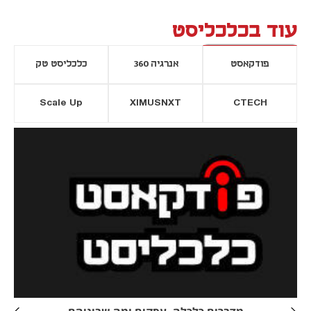
עוד בכלכליסט
פודקאסט
אנרגיה 360
כלכליסט טק
Scale Up
XIMUSNXT
CTECH
יסייה חדשה
נפתח בכרטיסייה חדשה