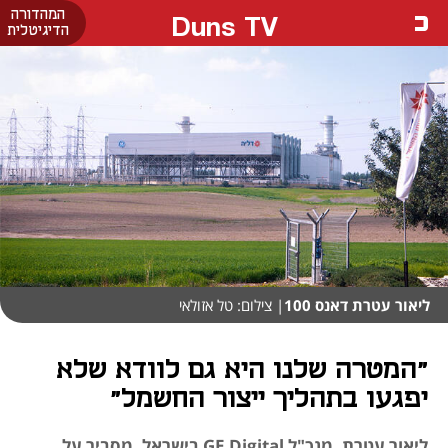
המהדורה
Duns TV
הדיגיטלית
ליאור עטרת דאנס 100
| צילום: טל אזולאי
"המטרה שלנו היא גם לוודא שלא
יפגעו בתהליך ייצור החשמל"
ליאור עטרת, מנכ"ל GE Digital בישראל, מסביר על