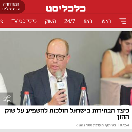
המהדורה
הדיגיטלית
ראשי
באזז
24/7
השוק
כלכליסט TV
פו
כיצד הבחירות בישראל הולכות להשפיע על שוק
ההון
07:54
|
בשיתוף מערכת duns 100