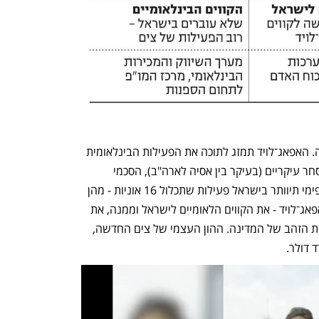
כאמור, מכירת צים למעשה תוביל לפיצולה. האפאג־לויד תמזג לתוכה את הפעילות הבינלאומית 
של צים, הכוללת 99 אוניות בחכירה, קווי סחר עיקריים (בעיקר בין אסיה לארה"ב), הסכמי 
לקוחות והמותג צים מחוץ לישראל. תחת פימי תיוותר בישראל פעילות שתכלול 16 אוניות - מהן 
12 בבעלות צים ועוד ארבע שתחכור מהאפאג־לויד - את הקווים הלאומיים לישראל וממנה, את 
מטה החברה בחיפה ואת המחויבות למניית הזהב של המדינה. ההון העצמי של צים החדשה, 
 דולר.