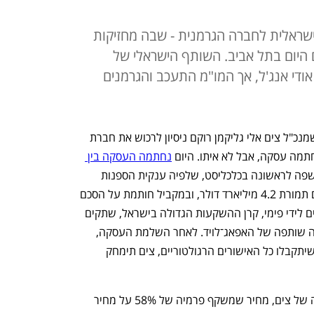
ראלית לחברה הגרמנית - שבה מחזיקות
 היום בתל אביב. השותף הישראלי של
ודי אנג'ל, אך המו"מ התעכב והגרמנים
 שמנכ"ל צים אלי גליקמן רוקם ניסיון לרכוש את חברת 
תמה עסקה, אבל לא איתו. היום 
נחתמה העסקה בין 
 (Hapag Lloyd), שנחשפה לראשונה בכלכליסט, שלפיה ענקית הספנות 
הגרמנית רוכשת את מלוא המניות של צים תמורת 4.2 מיליארד דולר, ובמקביל חותמת על הסכם 
למכירת הפעילות הישראלית ונכסים נוספים לידי פימי, קרן ההשקעות הגדולה בישראל, שתקים 
חברה חדשה בשם "צים החדשה", שתהיה שותפה של האפאג־לויד. לאחר השלמת העסקה, 
שצפויה להתבצע עד סוף השנה בהנחה שיתקבלו כל האישורים הרגולטוריים, צים תימחק 
האפאג־לויד תשלם 35 דולר עבור כל מניה של צים, מחיר שמשקף פרמיה של 58% על מחיר 