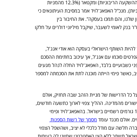
ענף במתח גבוה
מדברים כלכלה, עסקים ומה שב
ממניות החברה באמצעות אחת מזרועות ההשקעה הריבוניות) ומקטאר (12.3% מהמניות 
באמצעות אחת מזרועות ההשקעה הריבוניות). מנכ"ל האפאג־לויד אמר במסיבת העיתונאים כי 
"לקטאר וסעודיה יש משקיפים בדירקטוריון שלנו, והם תמכו בעסקה". את החיבור בין 
האפאג־לויד לפימי יצר סאמר חאג' יחיא, יו"ר בנק לאומי לשעבר, שיקבל מיליוני דולרים על חלקו 
לכלכליסט נודע כי למעשה מי שהיה אמור להיות השותף הישראלי בעסקה הוא אודי אנג'ל, 
באמצעות חברת ההשקעות שלו XT. כל הפרטים סוכמו עם אנג'ל, אך עיכוב בחתימת ההסכם 
בין הצדדים הוביל לכך שברגע האחרון, לפני כשבועיים בלבד, האפאג־לויד החלה לנהל מגעים 
עם פימי, שגם הבשילו למזכר הבנות מחייב, כאשר פימי הייתה מוכנה לתת את הסכמתה למספר 
צים החדשה שתקים פימי עתידה לענות על כל הדרישות של מניית הזהב שבה תחזיק, אולם 
הדבר יתאפשר רק לאחר שיתקבלו כל האישורים מהמדינה. ההליך צפוי לארוך כתשעה חודשים, 
והוא דורש קבלת אישורים מלא פחות מ־11 גורמים רשמיים בישראל. בהאפאג־לויד ופימי 
. אולם מנגד עומד 
מסמך של רשות הספנות 
 כי צים החדשה תהיה חברה חלשה עם מודל כלכלי לא יציב, ושהשפל הצפוי 
בענף הספנות עשוי להקריס אותה, כך שישראל תיוותר ללא הצי האסטרטגי שחיוני לה בעיתות 