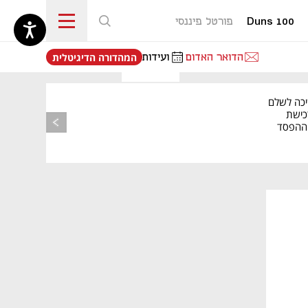
Duns 100
פורטל פיננסי
נפתח בכרטיסייה חדשה
הדואר האדום
ועידות
המהדורה הדיגיטלית
יכה לשלם
כישת
BASE: ההפסד
הרבעוני זינק ל-76