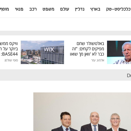
כלכליסט-טק
בארץ
נדל"ן
עולם
משפט
רכב
פנאי
מוסף
באלטשולר שחם
וויקס ממש
מפיקים לקחים: "זה
ביוקר על ר
כבר לא 'וואן מן' שואו
44
של גילעד"
אלמוג עזר
סופי שולמן
מיליון דולר
D