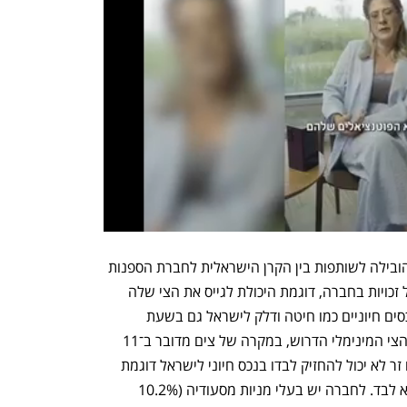
נפתח בכרטיסייה חדשה
נפתח בכרטיסייה חדשה
למעשה, מניית הזהב של המדינה היא שהובילה לשותפות בין הקרן הישראלית לחברת הספנות 
הגרמנית. מניית הזהב מקנה למדינה שלל זכויות בחברה, דוגמת היכולת לגייס את הצי שלה 
בעיתות חירום כדי להבטיח אספקה של נכסים חיוניים כמו חיטה ודלק לישראל גם בשעת 
מלחמה. מניית הזהב גם קובעת את גודל הצי המינימלי הדרוש, במקרה של צים מדובר ב־11 
אוניות. כמו כן, מניית הזהב קובעת כי גורם זר לא יכול להחזיק לבדו בנכס חיוני לישראל דוגמת 
צים. ובמקרה של האפאג־לויד הגרמנים לא לבד. לחברה יש בעלי מניות מסעודיה (10.2% 