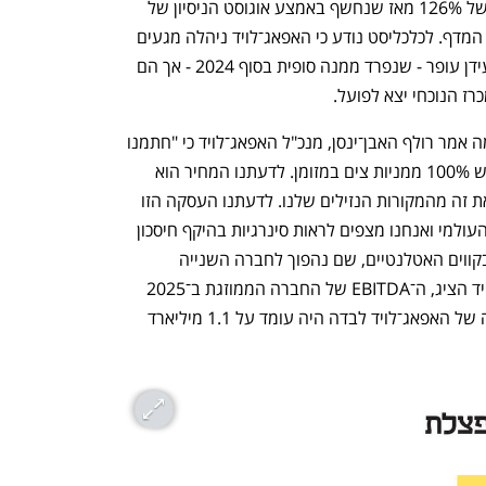
השוק ערב ההודעה על העסקה, ופרמיה של 126% מאז שנחשף באמצע אוגוסט הניסיון של 
גליקמן, שהבהיר לכולם שצים נמצאת על המדף. לכלכליסט נודע כי האפאג־לויד ניהלה מגעים 
לרכישת צים עוד בזמן שהייתה בשליטת עידן עופר - שנפרד ממנה סופית בסוף 2024 - אך הם 
ז הנוכחי יצא לפועל.
במסיבת עיתונאים שנערכה לאחר החתימה אמר רולף האבן־ינסן, מנכ"ל האפאג־לויד כי "חתמנו 
על הסכם למיזוג עם צים שבמסגרתו נרכוש 100% ממניות צים במזומן. לדעתנו המחיר הוא 
אטרקטיבי לבעלי המניות של צים. נממן את זה מהמקורות הנזילים שלנו. לדעתנו העסקה הזו 
תחזק את הפוזיציה שלנו בעולם הספנות העולמי ואנחנו מצפים לראות סינרגיות בהיקף חיסכון 
של 400-300 מיליון דולר. נתחזק בעיקר בקווים האטלנטיים, שם נהפוך לחברה השנייה 
בגודלה". לפי הנתונים שמנכ"ל האפאג־לויד הציג, ה־EBITDA של החברה הממוזגת ב־2025 
צפויה לעמוד על 2 מיליארד דולר, בעוד זה של האפאג־לויד לבדה היה עומד על 1.1 מיליארד 