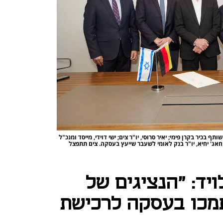
תף בכיר בקרן פימי; יאיר סרוסי, יו"ר צים; ישי דוידי, מייסד ומנכ"ל
 חאג' יחיא, יו"ר בנק לאומי לשעבר שייעץ בעסקה. צים תתפצל
יד: "הנציגים של
מכו בעסקה לרכישת