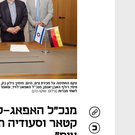
טקס החתימה על מכירת צים, היום. מימין: גילון בק, שו
פימי; רולף האבן יאנסן, מנכ"ל האפאג־לויד; וסאמר
לשתי חברות
(צילום: שוקה כהן)
מנכ"ל האפאג-לו
קטאר וסעודיה ת