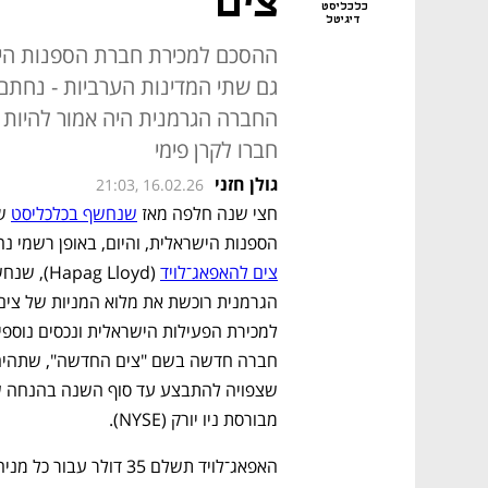
צים"
כלכליסט
דיגיטל
ההסכם למכירת חברת הספנות היש
גם שתי המדינות הערביות - נחתם
החברה הגרמנית היה אמור להיות א
חברו לקרן פימי
גולן חזני
21:03, 16.02.26
חצי שנה חלפה מאז 
שנחשף בכלכליסט
הספנות הישראלית, והיום, באופן רשמי נח
צים להאפאג־לויד
מבורסת ניו יורק (NYSE).