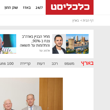
24/7
באזז
שוק ההון
דף הבית
בארץ
מחיר הבניין בארה"ב
צנח ב-90%,
והחלומות על תשואה
גבוהה התנפצו
אלמוג עזר
בארץ
משפט
רכב
דעות
קריירה
uns 100