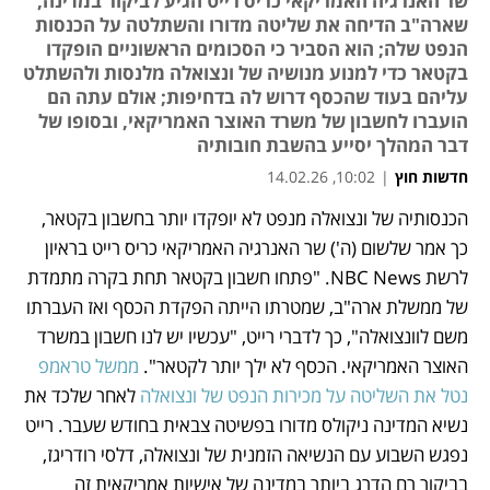
שר האנרגיה האמריקאי כריס רייט הגיע לביקור במדינה,
שארה"ב הדיחה את שליטה מדורו והשתלטה על הכנסות
הנפט שלה; הוא הסביר כי הסכומים הראשוניים הופקדו
בקטאר כדי למנוע מנושיה של ונצואלה מלנסות ולהשתלט
עליהם בעוד שהכסף דרוש לה בדחיפות; אולם עתה הם
הועברו לחשבון של משרד האוצר האמריקאי, ובסופו של
דבר המהלך יסייע בהשבת חובותיה
חדשות חוץ
|
10:02, 14.02.26
הכנסותיה של ונצואלה מנפט לא יופקדו יותר בחשבון בקטאר, 
נפתח בכרטיסייה חדשה
כך אמר שלשום (ה') שר האנרגיה האמריקאי כריס רייט בראיון 
לרשת NBC News. "פתחו חשבון בקטאר תחת בקרה מתמדת 
של ממשלת ארה"ב, שמטרתו הייתה הפקדת הכסף ואז העברתו 
משם לוונצואלה", כך לדברי רייט, "עכשיו יש לנו חשבון במשרד 
האוצר האמריקאי. הכסף לא ילך יותר לקטאר". 
ממשל טראמפ 
נטל את השליטה על מכירות הנפט של ונצואלה
 לאחר שלכד את 
נשיא המדינה ניקולס מדורו בפשיטה צבאית בחודש שעבר. רייט 
נפגש השבוע עם הנשיאה הזמנית של ונצואלה, דלסי רודריגז, 
בביקור רם הדרג ביותר במדינה של אישיות אמריקאית זה 