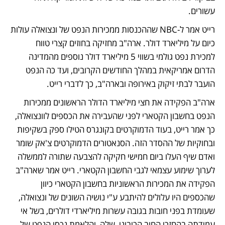
עשורים. 
רייט אמר ל-NBC שההכנסות ממכירות הנפט של ונצואלה עולות 
כיום על מיליארד דולר. ארה"ב מחזיקה בחוזים קצרי טווח 
למכירת נפט גולמי בשווי 5 מיליארד דולר נוספים מהמדינה 
הדרום אמריקאית במהלך החודשים הקרובים, ועד כה הנפט 
הועבר לבתי זיקוק באירופה ובארה"ב, כך לדברי רייט. 
ארה"ב הפקידה את חצי מיליארד הדולר הראשונים ממכירות 
הנפט בחשבון הקטארי לפני שהעבירה את הכספים לוונצואלה, 
כך אמר רייט, בעוד הדמוקרטים בקונגרס הטילו ספק בשקיפות 
ובחוקיות של ההסדר הזה. הסנאטורים הדמוקרטים צ'אק שומר 
ואדם שיף העלו ביום חמישי חקיקה להצבעה שתורה לממשלה 
לערוך שימוע עצמאי לגבי החשבון הקטארי. רייט אמר שארה"ב 
הפקידה את המכירות הראשוניות בחשבון הקטארי כיוון 
שהכספים היו עלולים להיתבע ע"י נושיה השונים של ונצואלה, 
שעומדת בפני חובות בגובה עשרות מיליארדי דולרים, בשל אי 
עמידתה בהחזרי החוב הריבוני  שלה, והלאמת נכסי הנפט של 