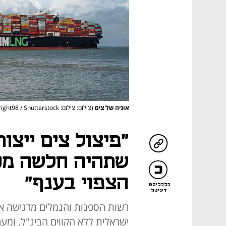
אוניה של צים
(צילום: צילום: Daniel Wright98 / Shutterstock)
"פיצול צים ייצו
שתהיה חלשה מכ
הצפוי בענף"
כלכליסט
דיגיטל
רשות הספנות והנמלים מדגישה א
ישראלית ללא הקווים הבינ"ל, ומ