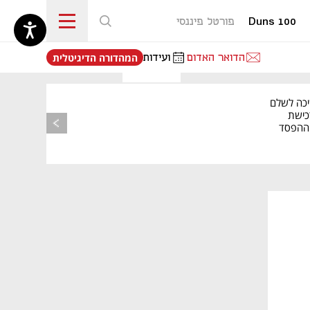
Duns 100
פורטל פיננסי
נפתח בכרטיסייה חדשה
הדואר האדום
ועידות
המהדורה הדיגיטלית
יכה לשלם
כישת
BASE: ההפסד
הרבעוני זינק ל-76