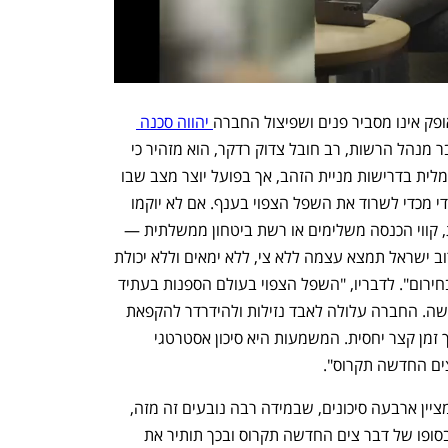
נפתח בכרטיסייה חדשה
נפתח בכרטיסייה חדשה
פק אינו מסביר פנים ושפיצול החברה
 יהווה סכנה 
. בנייר עמדה שחיבר מנהל הרשות, רב חובל צדוק רדקר, הוא מזהיר כי 
"הפיצול המוצע מבטיח אמנם עמידה פורמלית בדרישות מניית הזהב, אך בפועל יוצר מצב שבו 
חברת הספנות הישראלית תהיה חלשה מדי מכדי לשרוד את השפל הצפוי בענף. אם לא יוקמו 
מנגנוני הגנה כגון סבסוד מדינתי, ערבויות, קווי הכנסה משלימים או רשת ביטחון ממשלתית — 
קיימת הסתברות גבוהה לכך שבטווח הקרוב ישראל תמצא עצמה ללא צי, ללא ימאים וללא יכולת 
h – the gateway to Tech
You're NXT
תובלה ימית עצמאית — לא בשגרה ולא בחירום". לדבריו, "השפל הצפוי בעולם הספנות בעתיד 
הקרוב הוא איום קיומי על חברת צים החדשה. החברה עלולה לאבד נזילות ולהידרדר להקפאת 
תשלומים, ואף להגיע לחדלות פירעון בתוך זמן קצר יחסית. המשמעות היא סיכון אסטרטגי 
צים החדשה תקרוס".
נייר העמדה של רשות הספנות והנמלים מציין ארבעה סיכונים, שבמידה רבה נובעים זה מזה, 
שמייצרים תרחיש סביר לדעת הרשות, שבסופו של דבר צים החדשה תקרוס ובכך תותיר את 