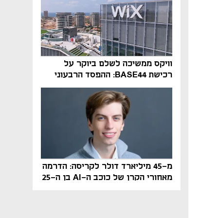
וויקס ממשיכה לשלם ביוקר על
רכישת BASE44: ההפסד הרבעוני
זינק ל-76 מיליון דולר
מ-45 מיליארד דולר לקריסה: הדרמה
מאחורי הקרן של כוכב ה-AI בן ה-25