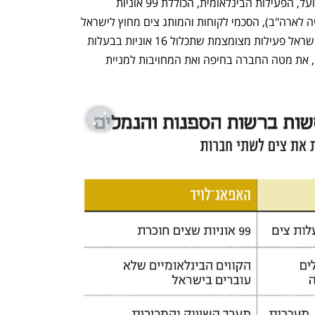
את הפעילות הישראלית של צים. כך שבפועל, הפעילות הבינלאומית, הכוללת 99 אוניות 
בחכירה, קווי סחר עיקריים (בעיקר בין אסיה לארה"ב), הסכמי לקוחות והמותג צים מחוץ לישראל 
תועבר להאפאג־לויד. תחת פימי תיוותר בישראל פעילות מצומצמת שתכלול 16 אוניות בבעלות 
צים, את הקווים הלאומיים לישראל וממנה, את מטה החברה בחיפה ואת המחויבות למניית 