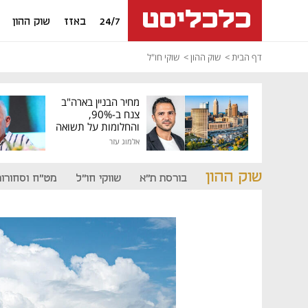
24/7
באזז
שוק ההון
דף הבית
שוק ההון
שוקי חו"ל
מחיר הבניין בארה"ב
צנח ב-90%,
והחלומות על תשואה
גבוהה התנפצו
אלמוג עזר
שוק ההון
בורסת ת"א
שווקי חו"ל
מט"ח וסחורות