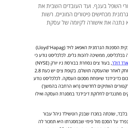
רי השפל בענף. ועד העובדים השבית את
ברה הגרמנית מכחישים פיטורים המוניים. רשות
 נתנה את אישורה לקיומה של עסקת
מכירת חברת הספנות הישראלית צים לענקית הספנות הגרמנית האפאג לויד (Hapag־Lloyd) 
כלכליסט, ממשיכה להכות גלים. לכלכליסט נודע כי 
, בעוד צים נסחרת בבורסת ניו יורק (NYSE) 
לפי שווי של 2.7 מיליארד דולר, ממנה תימחק לאחר שהעסקה תושלם. בקופת צים יש כעת 2.8 
מיליארד דולר, וניתן יהיה לחלק נתח מהסכום כדיבידנד שיופחת מסכום העסקה. לכלכליסט נודע 
כי ישנם חילוקי דעות בדירקטוריון בין הדירקטורים הוותיקים לחדשים (ראו הרחבה בהמשך) 
ביחס לאופציה הזו, כשהדירקטורים הוותיקים מתנגדים לחלוקת דיבידנד במסגרת העסקה ואילו 
העסקה למעשה תיחתם מול האפאג־לויד בלבד, שזכתה במכרז שבנק רוטשילד ניהל עבור 
הדירקטוריון, והחברה הגרמנית תחתום בנפרד על הסכם מול פימי שבמסגרתו היא תמכור לה 