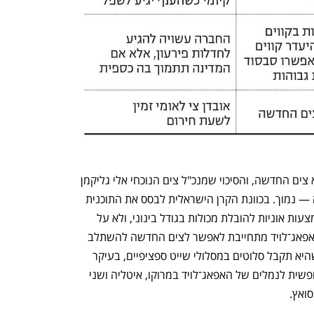
פימי תקים למעשה חברה חדשה שתיקרא צים החדשה, והסיכוי שמנכ"ל צים הנוכחי אלי גליקמן 
ימשיך בתפקידו במסגרת החברה החדשה — נמוך. בכוונת הקרן הישראלית לבסס את התוכנית 
העסקית של צים החדשה על פעילות באמצעות אוניות להובלת מכולות בגודל בינוני, ולא על 
אוניות גדולות. במסגרת ההסכם ביניהן, האפאג־לויד מתחייבת לאפשר לצים החדשה להשתלב 
בקבוצת החברות שהיא שותפה בהן, כך שהיא תקבל סלוטים במסלולי שייט ספציפיים, בעיקר 
מהים התיכון לאמריקה, וכן תקבל גישה חופשית לנמלים של האפאג־לויד במרוקו, איטליה ושני 
ואץ.