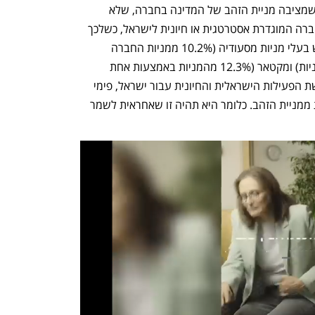
הפיצול של צים נועד לספק מענה לקושי שמציבה מניית הזהב של המדינה בחברה, שלא 
מאפשרת החזקה בלעדית של גורם זר בחברה המוגדרת אסטרטגית או חיונית לישראל, כשלכך 
יש להוסיף את העובדה שלהאפאג־לויד יש בעלי מניות מסעודיה (10.2% ממניות החברה 
באמצעות אחת מזרועות ההשקעה הריבוניות) ומקטאר (12.3% מהמניות באמצעות אחת 
מזרועות ההשקעה הריבוניות). לכן, ברכישת הפעילות הישראלית והחיונית עבור ישראל, פימי 
תהיה זו שתחזיק בזכויות ובחובות הנגזרות ממניית הזהב. כלומר היא תהיה זו שאחראית לשמר 