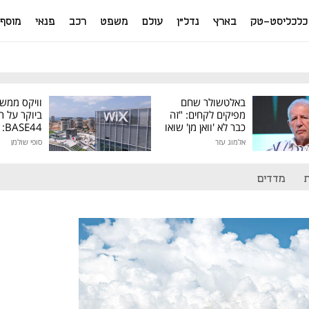
כלכליסט-טק
בארץ
נדל"ן
עולם
משפט
רכב
פנאי
מוסף
באלטשולר שחם
וויקס ממש
מפיקים לקחים: "זה
ביוקר על ר
כבר לא 'וואן מן' שואו
44
של גילעד"
אלמוג עזר
סופי שולמן
מיליון דולר
מדדים