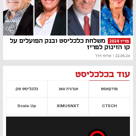
משלחת כלכליסט ובנק הפועלים על
פריז 2024
קו הזינוק לפריז
22.05.24
|
אליחי וידל
עוד בכלכליסט
פודקאסט
אנרגיה 360
כלכליסט טק
Scale Up
XIMUSNXT
CTECH
יסייה חדשה
נפתח בכרטיסייה חדשה