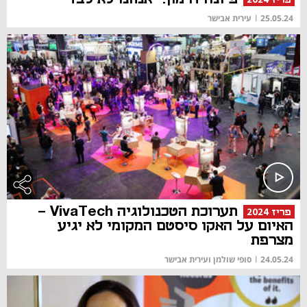
25.05.24
|
עירית אבישר
תערוכת הטכנולוגיה VivaTech -
פריז 2024
האיום על האקו סיסטם המקומי לא יגיע
מצרפת
24.05.24
|
סופי שולמן ועירית אבישר