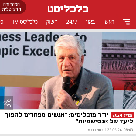
המהדורה
הדיגיטלית
ראשי
באזז
24/7
השוק
כלכליסט TV
פו
יו"ר פובליסיס: "אנשים מפחדים להפוך
פריז 2024
ליעד של אנטישמיות"
08:43, 23.05.24
|
רועי ברגמן