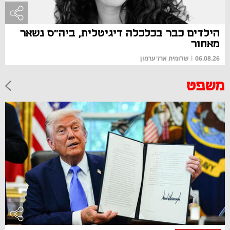
הילדים כבר בכלכלה דיגיטלית, ביה"ס נשאר
מאחור
06.08.26
|
שלומית ארז־ערמון
משפט