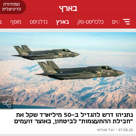
המהדורה
בארץ
הדיגיטלית
ודקאסטים
כלכליסט-טק
בארץ
נדלניסט
מוסף
ב
נתניהו דרש להגדיל ב-50 מיליארד שקל את
"חבילת ההתעצמות" לביטחון, באוצר זועמים
07.08.26
|
יובל אזולאי