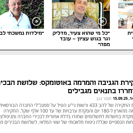
ית
"כל מי שהוא צעיר, מדליק
"מילדות נמשכתי לבנ
וגר בגוש עציון - עובד
מפה"
ירת הגניבה והמרמה באוטומקס: שלושת הבכיר
חררו בתנאים מגבילים
14:03
תומר גנון
צוות החקירה של להב 433 ורשות ני"ע הטיל על סמנכ"לי החברה הבורסא
יציאה מהארץ ל-180 יום והפקדת ערבויות של עד 100 אלף שקל. החקירה
קדת בחשדות לתשלומים שחזרו בדלת אחורית לבכירי החברה ומניפולצי
חות הכספיים שכללו ניפוח מלאכותי של שווי המלאי. לשלושת הבכירים מי
חשד לניסיון שיבוש החקירה