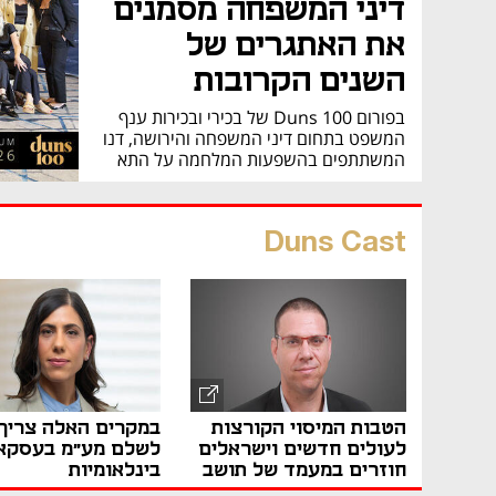
דיני המשפחה מסמנים
את האתגרים של
השנים הקרובות
בפורום Duns 100 של בכירי ובכירות ענף
המשפט בתחום דיני המשפחה והירושה, דנו
המשתתפים בהשפעות המלחמה על התא
המשפחתי, בניכור הורי, בירושות ובהעברה
בין-דורית, במהפכת הבינה המלאכותית
ובשינויים הדרמטיים המעצבים מחדש את
Duns Cast
עולם דיני המשפחה בישראל
בשיתוף מערכת Duns 100
15.07.26
הטבות המיסוי הקורצות
במקרים האלה צריך
לעולים חדשים וישראלים
לשלם מע"מ בעסקא
חוזרים במעמד של תושב
בינלאומיות
חוזר ותיק