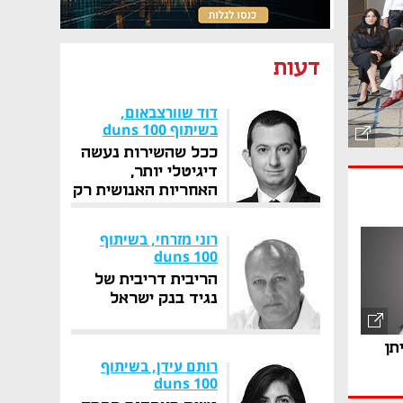
דעות
דוד שוורצבאום,
בשיתוף duns 100
ככל שהשירות נעשה
דיגיטלי יותר,
האחריות האנושית רק
גדלה
רוני מזרחי, בשיתוף
duns 100
הריבית דריבית של
נגיד בנק ישראל
תן
רותם עידן, בשיתוף
duns 100