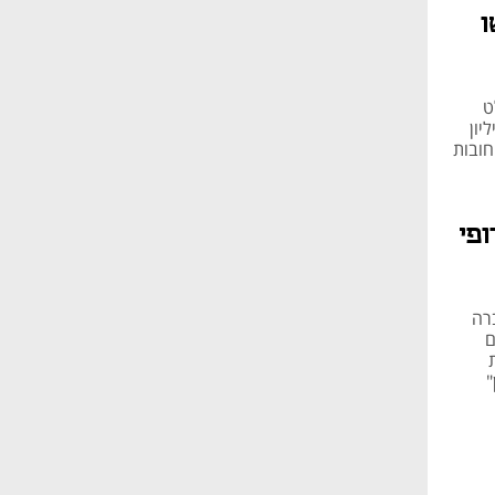
ו
ט
סייעו לו להוציא במרמה ממשקיעים כ-8 מיליון
חובות
פי
רה
ם
"