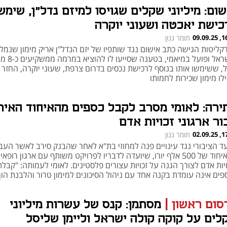
ום: מיליוני שקלים שגויסו למיזם נדל"ן, שימש
כישת יאכטה ושעוני יוקרה
16:31
תומר גנון
קליטות הגישה כתב אישום נגד שותפיו של יזם הנדל"ן אריק מימון שנמל
מישראל ופועל במיאמי, בטענה ש
, ששימשו אותו בנוסף לרכישת נכסים בדרום צרפת, שעוני יוקרה, החזר 
לו מימון שכירות לחמותו
ירה: לאומי מסרב לקבל כספים מהאיחוד האירו
ור ארגוני זכויות אדם
17:06
תומר גנון
עד הציבורי נגד עינויים פנה למחוזי בת"א לאחר שהבנק סירב לאשר העב
מהאיחוד של 500 אלף יורו, שיועדה לדבריו לפרויקט משותף עם ארגון רופאי
יות אדם לצורך הגנה על זכויות עצורים פלסטינים. לאומי לעמותה: "קבלת
פים אינה עומדת בקנה אחד עם ניהול הסיכונים למימון טרור והלבנת הון
סום ראשון
|
מסתמן: קנס של עשרות מיליוני
לים על קוקה קולה ישראל וליימן שליסל