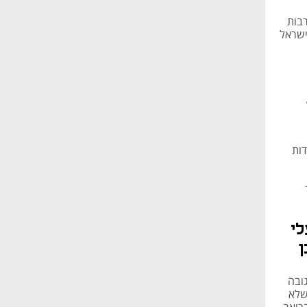
בות
ה קוקה קולה ישראל
ות
י
ן
ובה
שלא