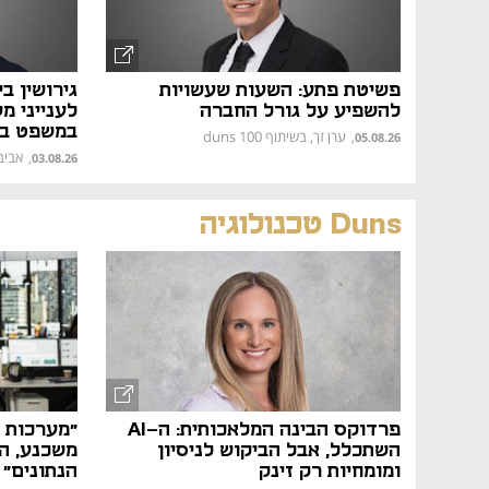
פשיטת פתע: השעות שעשויות
גירושין ב
להשפיע על גורל החברה
לענייני מ
במשפט בינ
ערן זך, בשיתוף duns 100
,
05.08.26
אביב ה
,
03.08.26
Duns טכנולוגיה
פרדוקס הבינה המלאכותית: ה-AI
השתכלל, אבל הביקוש לניסיון
משכנע, הש
ומומחיות רק זינק
הנתונים"