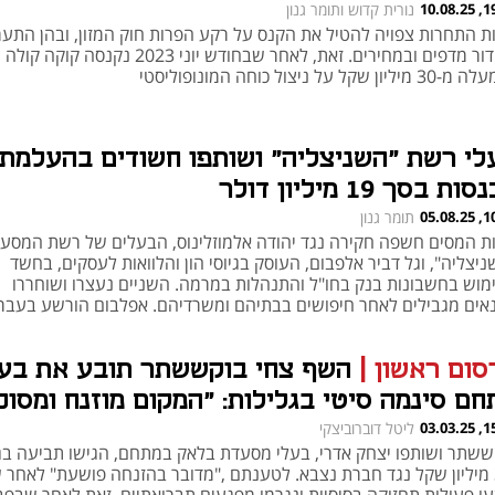
19:11
נורית קדוש ותומר גנון
ת התחרות צפויה להטיל את הקנס על רקע הפרות חוק המזון, ובהן התער
בסידור מדפים ובמחירים. זאת, לאחר שבחודש יוני 2023 נקנס
ליון שקל על ניצול כוחה המונופוליסטי
לי רשת "השניצליה" ושותפו חשודים בהעלמת
ת בסך 19 מיליון דולר
10:26
תומר גנון
ת המסים חשפה חקירה נגד יהודה אלמוזלינוס, הבעלים של רשת המסעד
יצליה", וגל דביר אלפבום, העוסק בגיוסי הון והלוואות לעסקים, בחשד
מוש בחשבונות בנק בחו"ל והתנהלות במרמה. השניים נעצרו ושוחררו
אים מגבילים לאחר חיפושים בבתיהם ומשרדיהם. אפלבום הורשע בעבר
ירות גניבה והתחמקות ממס
סום ראשון
|
השף צחי בוקששתר תובע את בעל
חם סינמה סיטי בגלילות: "המקום מוזנח ומסוכ
קוחות"
15:16
ליטל דוברוביצקי
ששתר ושותפו יצחק אדרי, בעלי מסעדת בלאק במתחם, הגישו תביעה בג
3.1 מיליון שקל נגד חברת נצבא. לטענתם ,"מדובר בהזנחה פושעת" לאחר 