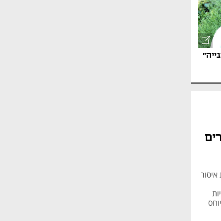
ייה"
מאמר קניות
ים
ית איסור
ות
וחס