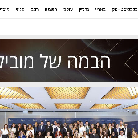
כלכליסט-טק
בארץ
נדל"ן
עולם
משפט
רכב
פנאי
מוסף