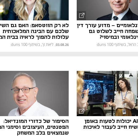
ינלאומיים – מדוע עורך דין
לא רק הווטסאפ: האם גם השי
שפחה חייב לשלוט גם
שלכם עם הבינה המלאכותית
לאומי ובמיסוי?
עלולות להפוך לראיה בבית ה
ראל, בשיתוף duns 100
ליאת זך, בשיתוף duns 100
,
03.08.26
"מערכות AI יכולות לטעות באופן
הסיפור של כדורי המונדיאל:
יח חייב לעבור לאיכות
הפטנטים, העיצובים וסימני ה
שנמצאים בלב המשחק