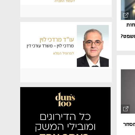
חות
משפט?
מסחר