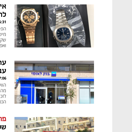
איש
לר
, 09.09.25
הפר
שקל
ואפי
עת
עב
, 02.09.25
הוו
לזכו
הכס
מאמר קניות
פר
שק