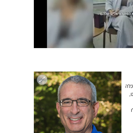
החוקרים 
מתרכזת בארה"ב. קארד הוא פרופסור לכלכלה 
באוניברסיטת ברקלי בקליפורניה, אנגריסט, 
פרופסור לכלכלה ב־MIT במסצ'וסטס, ואילו 