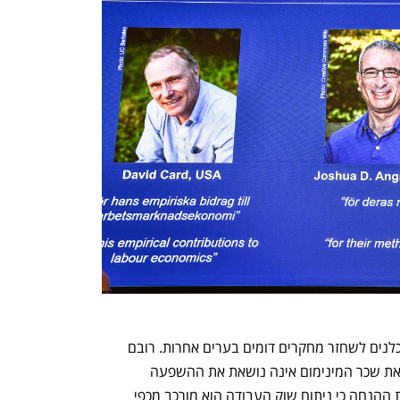
נפתח בכרטיסייה חדשה
נפתח בכרטיסייה חדשה
גישתם לניסויים טבעיים אף איפשרה לכלכלנים לשחזר מחקרים דומים בערים אחרות. רובם 
ככולם, אגב, איששו את הממצאים כי העלאת שכר המינימום אינה נושאת את ההשפעה 
השלילית שייחסו לה באותה עת וביססו את ההנחה כי ניתוח שוק העבודה הוא מורכב מכפי 