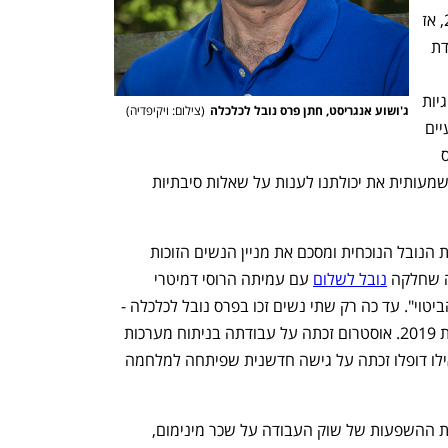
אנגריסט היה מועמד מוביל לפרס ב־2019, אז 
זכתה אסתר דופלו, לה שימש מנחה בעבודת 
הליבה של החברה ותרומותיהם המתודולוגיות 
ג'ושוע אנגריסט, חתן פרס נובל לכלכלה
(
צילום: ויקיפדיה
)
של אנגריסט ואימבנס הראו שניסויים טבעיים 
הם מקור ידע עשיר", אמר יו"ר ועדת הפרס 
פיטר פרדריקסון. "המחקר שלהם שיפר משמעותית את יכולתנו לענות על שאלות סיבתיות 
הפרס לכלכלה הוא האחרון שמוענק בעונת הנובל הנוכחית ומסכם את מניין הנשים הזוכות 
ה שחלקה 
נובל לשלום
 עם עמיתה הרוסי דמיטרי 
מורטוב על "מאבקם האמיץ למען חופש הביטוי". עד כה רק שתי נשים זכו בפרס נובל לכלכלה - 
אלינור אוסטרום בשנת 2009 ודופלו בשנת 2019. אוסטרום זכתה על עבודתה בניתוח מערכות 
לניהול משאבים משותפים של קהילות, ואילו דופלו זכתה על גישה חדשנית שפיתחה למלחמה 
"באמצעות ניסויים טבעיים, קארד ניתח את ההשפעות של שוק העבודה על שכר מינימום, 