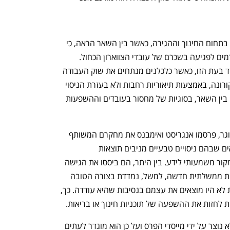
ענף במתח גבוה
מדברים כלכלה, עסקים ומה שב
קארד המשיך וערך מחקרים דומים בעיקר בתחום החינוך וההגירה, כאשר בין השאר הראה, כי 
בניגוד לדעה המקובלת, מהגרים אינם גורמים לפגיעה בשכרם של עובדי הצווארון הכחול. 
עבודה מעוררת קונצנזוס זו חשובה במיוחד בעת הזו, כאשר כלכלנים מנתחים את שוק העבודה 
והכלכלה יוצאת הדופן, תוצר של מגפת הקורונה, באמצעות תיאוריות רחבות ולא בעזרת הניסוי 
הטבעי הענק שמתנהל ממש בימים אלה. בין השאר, בסוגיות של מחסור בעובדים וההשפעות 
בשנה שבה פורסם מאמרם של קארד וקרוגר, פרסמו אנגריסט ואימבנס את מחקרם המשותף 
והמצוטט. בעבודתם הם הגדירו את התנאים שבהם ניסויים טבעיים מניבים תוצאות 
משמעותיות, ובעיקר הראו כי הם מהווים מקור משמעותי לידע. בין היתר, הם ביססו את הגישה 
המתודולוגית שלפיה ההשפעה של מדיניות ממשלתית חדשה, למשל, נמדדת בצורה הטובה 
ביותר על פי השפעתה על אנשים שאחרת לא היו מוצאים את עצמם בנסיבות שהיא עודדה. כך, 
 לחזות את ההשפעה של תוכניות חינוך או בריאות.
בניגוד לפרסים האחרים, הנובל לכלכלה לא נוצר על ידי מייסדי הפרס ועל כן הוא מוגדר לעתים 