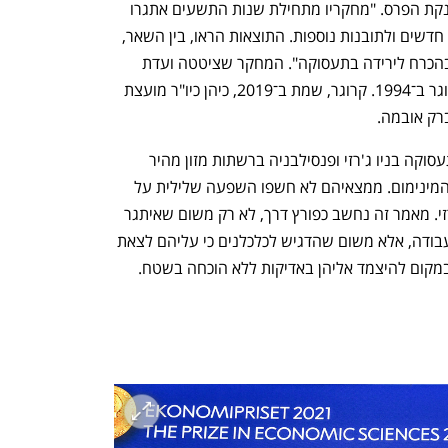
הגירה וחינוך", צוין אתמול בנימוקים להענקת הפרס. "מחקריו מתחילת שנות התשעים אתגרו 
את התפיסות המקובלות והובילו לניתוחים חדשים ולתובנות נוספות. התוצאות הראו, בין השאר, 
כי העלאת שכר המינימום איננה מובילה בהכרח לירידה בתעסוקה". המחקר שציטטה ועדת 
הפרס נעשה במשותף עם הכלכלן אלן קרוגר ב־1994. קרוגר, שמת ב־2019, כיהן כיו"ר מועצת 
רק אובמה.  
באותו מחקר הישוו השניים בין שיעורי התעסוקה בניו ג'רזי ופנסילבניה ברשתות מזון מהיר 
שונות, לאחר שניו ג'רזי העלתה את שכר המינימום. ממצאיהם לא חשפו השפעה שלילית על 
התעסוקה, ואם כבר, עלייה קטנה בניו ג'רזי. מאמר זה נחשב כפורץ דרך, לא רק משום שאיתגר 
הנחה מקובלת בקרב כלכלנים על שוק העבודה, אלא משום שהדגיש לכלכלנים כי עליהם לצאת 
במקום להיצמד אליהן באדיקות ללא הוכחה בשטח.