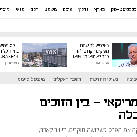
כלכליסט-טק
בארץ
נדל"ן
עולם
משפט
רכב
פנאי
מוסף
באלטשולר שחם
וויקס ממש
מפיקים לקחים: "זה
ביוקר על ר
כבר לא 'וואן מן' שואו
44
של גילעד"
אלמוג עזר
סופי שולמן
מיליון דולר
ביבה
בשולי החדשות
משבר האקלים
פיננשל טיימס
יקאי - בין הזוכים
כלה
את הפרס לשלושה חוקרים, דיוויד קארד,