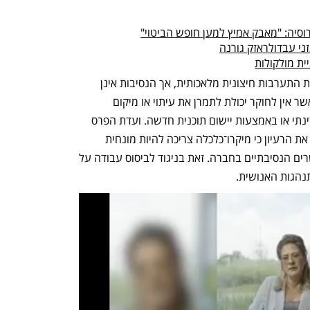
רוסיה: "מאבק אמיץ למען חופש הביטוי"
ני עבדולראזק גורנה
ית מולקולות
ניסוי טבעי מתרחש במקרים שבהם נעשית התערבות חיצונית מלאכותית, אך הנסיבות אינן 
נמצאות בשליטת החוקרים. כך, למשל, כאשר אין לחוקר יכולת לתמרן את עיתוי או מיקום 
ההתערבות בתהליך של שינוי מבני או מדינתי או באמצעות יישום תוכנית חדשה. ועדת הפרס 
ציינה, כי שלושת החוקרים הפכו לפופולרי את הרעיון כי מיקרו־כלכלה צריכה להיות מונחית 
בנתונים אמפיריים ששופכים אור על הקשרים הנסיבתיים בחברה. זאת בניגוד לביסוס עבודה על 
נהגות האנושית.