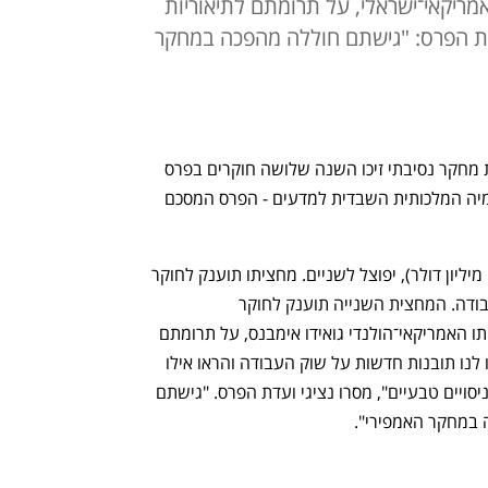
אמריקאי־ישראלי, על תרומתם לתיאוריות
דת הפרס: "גישתם חוללה מהפכה במחקר
תובנות חדשות על שוק העבודה ותיאוריות מחקר נסיבתי זיכו השנה שלושה חוקרים בפרס 
הנובל לכלכלה שהעניקה היום (ב')האקדמיה המלכותית השבדית למדעים - הפרס המסכם 
הפרס, בסכום של 10 מיליון קורונה (כ־1.1 מיליון דולר), יפוצל לשניים. מחציתו תוענק לחוקר 
הקנדי דיוויד קארד, על תרומתו לכלכלת עבודה. המחצית השנייה תוענק לחוקר 
האמריקאי־ישראלי ג'ושוע אנגריסט ולעמיתו האמריקאי־הולנדי גואידו אימבנס, על תרומתם 
לתיאוריות מחקר נסיבתי. "השלושה סיפקו לנו תובנות חדשות על שוק העבודה והראו אילו 
מסקנות לגבי סיבה ותוצאה ניתן להסיק מניסויים טבעיים", מסרו נציגי ועדת הפרס. "גישתם 
במחקר האמפירי". 