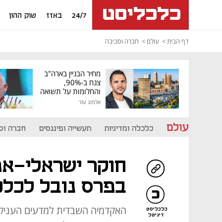
24/7
באזז
שוק ההון
דף הבית
עולם
חברה וסביבה
מחיר הבניין בארה"ב
צנח ב-90%,
והחלומות על תשואה
גבוהה התנפצו
אלמוג עזר
עולם
כלכלה ומדיניות
תעשייה ופיננסים
חברה וס
חוקר ישראלי-אמר
בפרס נובל לכל
האקדמיה השבדית למדעים העניקה 
כלכליסט
דיגיטל