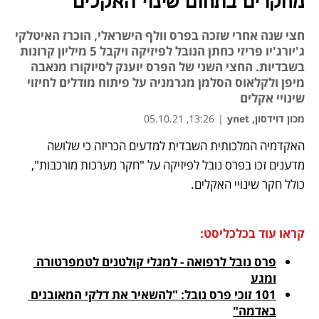
מחקרים בתחום שינוי האקלים
חצי שנה אחרי שזכה בפרס וולף הישראלי, הוכרז האיטלקי
ג'יורג'יו פריזי כחתן הנובל לפיזיקה ויקבל 5 מיליון קרונות
בשבדיות. החצי השני של הפרס יוענק לסיוקורו מנאבה
מיפן ולקלאוס הסלמן מגרמניה על פיתוח מודלים לחיזוי
שינויי אקלים
מכון דוידסון, ynet
|
13:26, 05.10.21
האקדמיה המלכותית השבדית למדעים הכריזה כי שלושה 
נפתח בכרטיסייה חדשה
נפתח בכרטיסייה חדשה
נפתח בכרטיסייה חדשה
נפתח בכרטיסייה חדשה
מדענים זכו בפרס נובל לפיזיקה על "חקר מערכות מורכבות", 
כולל חקר שינויי האקלים. 
קראו עוד בכלכליסט:
פרס נובל לרפואה - למגלי קולטנים לטמפרטורה 
ומגע
101 זוכי פרס נובל: "להשאיר את דלקי המאובנים 
באדמה"