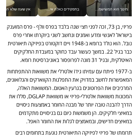
חינוך הוא המשישמה של החיים שלי - V
בתפקידים כאלה אי אפשר לחכות: אושרת לוי מניעה השקעות ענק מהטלפון_v
אין שעה שלא התעסקתי במשבר - טל אלכסנדרוביץ’ שגב מנהלת משברים
פריזי, בן 73, זכה לפני חצי שנה בלבד בפרס וולף - פרס המוענק 
בישראל לאנשי ומדע ואמנים ונחשב לשני ביוקרתו אחרי פרס 
נובל. הוא נולד ברומא ב-1948 ויים דוקטורט בפיזיקה תיאורטית 
כבר בגיל 22. במשך כעשור עבד כחוקר במעבדת החלקיקים 
האיטלקית, ובגיל 31 מונה לפרופסור באוניברסיטת רומא. 
ב-1977 פיתח עם עמיתו גידוֹ אלטרלי את משוואות ההתפתחות 
המאפשרות לחשב במדויק את התפלגות הקווארקים והגלואונים, 
המרכיבים את הפרוטונים בגרעין האטום. המשוואות האלה, 
המכונות משוואות אלטרלי-פריזי או משוואות DGLAP, סללו את 
הדרך להבנה טובה יותר של מבנה החומר באמצעות ניסויים 
במאיצי חלקיקים. הן משמשות כיום גם בניסויים מתקדמים 
במאיצים חדישים, ובמאמצים לגלות את החומר האפל.
תרומתו של פריזי לפיזיקה התיאורטית נוגעת בתחומים רבים 